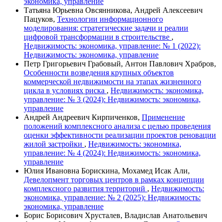
экономика, управление
Татьяна Юрьевна Овсянникова, Андрей Алексеевич
Пацуков,
Технологии информационного
моделирования: стратегические задачи и реалии
цифровой трансформации в строительстве
,
Недвижимость: экономика, управление: № 1 (2022):
Недвижимость: экономика, управление
Петр Григорьевич Грабовый, Антон Павлович Храбров,
Особенности возведения крупных объектов
коммерческой недвижимости на этапах жизненного
цикла в условиях риска
,
Недвижимость: экономика,
управление: № 3 (2024): Недвижимость: экономика,
управление
Андрей Андреевич Кирпиченков,
Применение
положений комплексного анализа с целью проведения
оценки эффективности реализации проектов реновации
жилой застройки
,
Недвижимость: экономика,
управление: № 4 (2024): Недвижимость: экономика,
управление
Юлия Ивановна Борискина, Мохамед Исак Али,
Девелопмент торговых центров в рамках концепции
комплексного развития территорий
,
Недвижимость:
экономика, управление: № 2 (2025): Недвижимость:
экономика, управление
Борис Борисович Хрусталев, Владислав Анатольевич