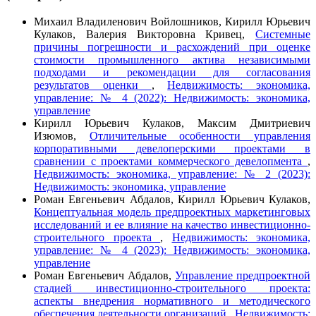
Михаил Владиленович Войлошников, Кирилл Юрьевич
Кулаков, Валерия Викторовна Кривец,
Системные
причины погрешности и расхождений при оценке
стоимости промышленного актива независимыми
подходами и рекомендации для согласования
результатов оценки
,
Недвижимость: экономика,
управление: № 4 (2022): Недвижимость: экономика,
управление
Кирилл Юрьевич Кулаков, Максим Дмитриевич
Изюмов,
Отличительные особенности управления
корпоративными девелоперскими проектами в
сравнении с проектами коммерческого девелопмента
,
Недвижимость: экономика, управление: № 2 (2023):
Недвижимость: экономика, управление
Роман Евгеньевич Абдалов, Кирилл Юрьевич Кулаков,
Концептуальная модель предпроектных маркетинговых
исследований и ее влияние на качество инвестиционно-
строительного проекта
,
Недвижимость: экономика,
управление: № 4 (2023): Недвижимость: экономика,
управление
Роман Евгеньевич Абдалов,
Управление предпроектной
стадией инвестиционно-строительного проекта:
аспекты внедрения нормативного и методического
обеспечения деятельности организаций
,
Недвижимость: