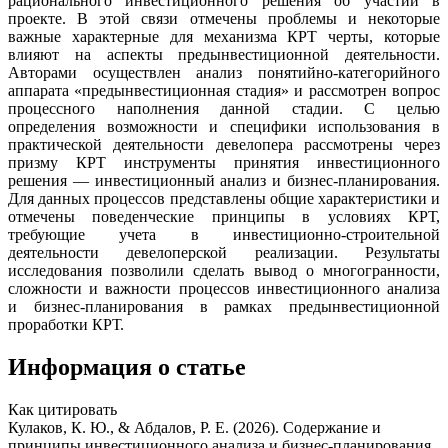
рационального инвестиционного решения об участии в
проекте. В этой связи отмечены проблемы и некоторые
важные характерные для механизма КРТ черты, которые
влияют на аспекты предын­вестиционной деятельности.
Авторами осуществлен анализ понятийно-категорийного
аппарата «предынвестиционная стадия» и рассмотрен вопрос
процессного наполнения данной стадии. С целью
определения возможности и специфики использования в
практической деятельности девелопера рассмотрены через
призму КРТ инструменты принятия инвестиционного
решения — инвестиционный анализ и бизнес-планирования.
Для данных процессов представлены общие характеристики и
отмечены поведенческие принципы в условиях КРТ,
требующие учета в инвестиционно-строительной
деятельности девелоперской реализации. Результаты
исследования позволили сделать вывод о много­гранности,
сложности и важности процессов инвестиционного анализа
и бизнес-планирования в рамках предын­вестиционной
проработки КРТ.
Информация о статье
Как цитировать
Кулаков, К. Ю., & Абдалов, Р. Е. (2026). Содержание и
принципы инвестиционного анализа и бизнес-планирования