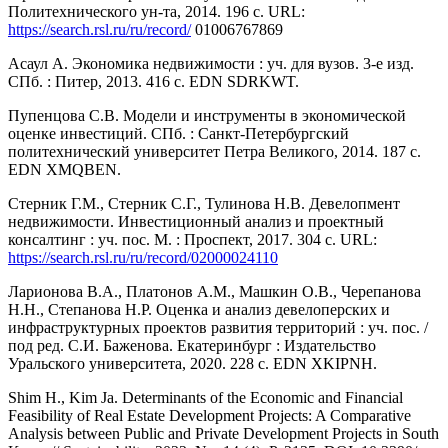
Политехнического ун-та, 2014. 196 с. URL:
https://search.rsl.ru/ru/record/
01006767869
Асаул А. Экономика недвижимости : уч. для вузов. 3-е изд.
СПб. : Питер, 2013. 416 с. EDN SDRKWT.
Пупенцова С.В. Модели и инструменты в экономической
оценке инвестиций. СПб. : Санкт-Петербургский
политехнический университет Петра Великого, 2014. 187 с.
EDN XMQBEN.
Стерник Г.М., Стерник С.Г., Тулинова Н.В. Девелопмент
недвижимости. Инвестиционный анализ и проектный
консалтинг : уч. пос. М. : Проспект, 2017. 304 с. URL:
https://search.rsl.ru/ru/record/02000024110
Ларионова В.А., Платонов А.М., Машкин О.В., Черепанова
Н.Н., Степанова Н.Р. Оценка и анализ девелоперских и
инфраструктурных проектов развития территорий : уч. пос. /
под ред. С.И. Баженова. Екатеринбург : Издательство
Уральского университета, 2020. 228 с. EDN XKIPNH.
Shim H., Kim Ja. Determinants of the Economic and Financial
Feasibility of Real Estate Development Projects: A Comparative
Analysis between Public and Private Development Projects in South