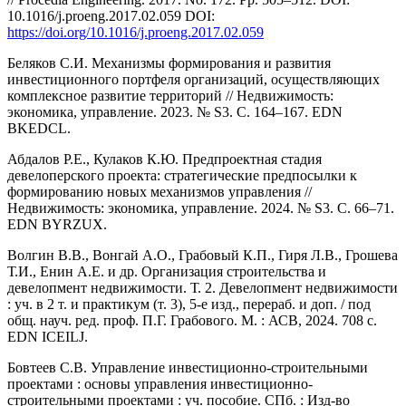
10.1016/j.proeng.2017.02.059 DOI:
https://doi.org/10.1016/j.proeng.2017.02.059
Беляков С.И. Механизмы формирования и развития
инвестиционного портфеля организаций, осуществляющих
комплексное развитие территорий // Недвижимость:
экономика, управление. 2023. № S3. С. 164–167. EDN
BKEDCL.
Абдалов Р.Е., Кулаков К.Ю. Предпроектная стадия
девелоперского проекта: стратегические предпосылки к
формированию новых механизмов управления //
Недвижимость: экономика, управление. 2024. № S3. С. 66–71.
EDN BYRZUX.
Волгин В.В., Вонгай А.О., Грабовый К.П., Гиря Л.В., Грошева
Т.И., Енин А.Е. и др. Организация строительства и
девелопмент недвижимости. Т. 2. Девелопмент недвижимости
: уч. в 2 т. и практикум (т. 3), 5-е изд., перераб. и доп. / под
общ. науч. ред. проф. П.Г. Грабового. М. : АСВ, 2024. 708 c.
EDN ICEILJ.
Бовтеев С.В. Управление инвестиционно-строительными
проектами : основы управления инвестиционно-
строительными проектами : уч. пособие. СПб. : Изд-во