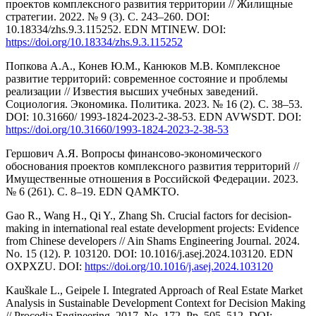
проектов комплексного развития территории // Жилищные
стратегии. 2022. № 9 (3). С. 243–260. DOI:
10.18334/zhs.9.3.115252. EDN MTINEW. DOI:
https://doi.org/10.18334/zhs.9.3.115252
Попкова А.А., Конев Ю.М., Канюков М.В. Комплексное
развитие территорий: современное состояние и проблемы
реализации // Известия высших учебных заведений.
Социология. Экономика. Политика. 2023. № 16 (2). С. 38–53.
DOI: 10.31660/ 1993-1824-2023-2-38-53. EDN AVWSDT. DOI:
https://doi.org/10.31660/1993-1824-2023-2-38-53
Гершович А.Я. Вопросы финансово-экономического
обоснования проектов комплексного развития территорий //
Имущественные отношения в Российской Федерации. 2023.
№ 6 (261). С. 8–19. EDN QAMKTO.
Gao R., Wang H., Qi Y., Zhang Sh. Crucial factors for decision-
making in international real estate development projects: Evidence
from Chinese developers // Ain Shams Engineering Journal. 2024.
No. 15 (12). P. 103120. DOI: 10.1016/j.asej.2024.103120. EDN
OXPXZU. DOI:
https://doi.org/10.1016/j.asej.2024.103120
Kauškale L., Geipele I. Integrated Approach of Real Estate Market
Analysis in Sustainable Development Context for Decision Making
// Procedia Engineering. 2017. No. 172. Pp. 505–512. DOI: