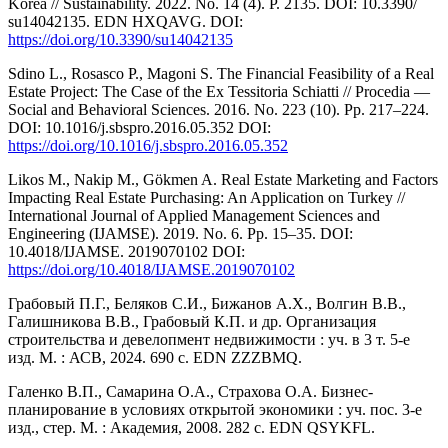
Korea // Sustainability. 2022. No. 14 (4). P. 2135. DOI: 10.3390/
su14042135. EDN HXQAVG. DOI:
https://doi.org/10.3390/su14042135
Sdino L., Rosasco P., Magoni S. The Financial Feasibility of a Real
Estate Project: The Case of the Ex Tessitoria Schiatti // Procedia —
Social and Behavioral Sciences. 2016. No. 223 (10). Pp. 217–224.
DOI: 10.1016/j.sbspro.2016.05.352 DOI:
https://doi.org/10.1016/j.sbspro.2016.05.352
Likos M., Nakip M., Gökmen A. Real Estate Marketing and Factors
Impacting Real Estate Purchasing: An Application on Turkey //
International Journal of Applied Management Sciences and
Engineering (IJAMSE). 2019. No. 6. Pp. 15–35. DOI:
10.4018/IJAMSE. 2019070102 DOI:
https://doi.org/10.4018/IJAMSE.2019070102
Грабовый П.Г., Беляков С.И., Бижанов А.Х., Волгин В.В.,
Галишникова В.В., Грабовый К.П. и др. Организация
строительства и девелопмент недвижимости : уч. в 3 т. 5-е
изд. М. : АСВ, 2024. 690 с. EDN ZZZBMQ.
Галенко В.П., Самарина О.А., Страхова О.А. Бизнес-
планирование в условиях открытой экономики : уч. пос. 3-е
изд., стер. М. : Академия, 2008. 282 с. EDN QSYKFL.