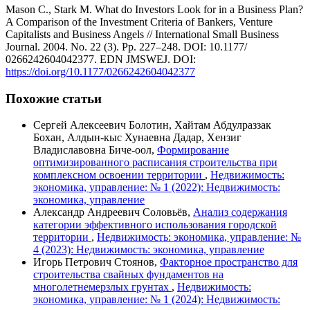
Mason C., Stark M. What do Investors Look for in a Business Plan?
A Comparison of the Investment Criteria of Bankers, Venture
Capitalists and Business Angels // International Small Business
Journal. 2004. No. 22 (3). Pp. 227–248. DOI: 10.1177/
0266242604042377. EDN JMSWEJ. DOI:
https://doi.org/10.1177/0266242604042377
Похожие статьи
Сергей Алексеевич Болотин, Хайтам Абдулраззак
Бохан, Алдын-кыс Хунаевна Дадар, Хензиг
Владиславовна Биче-оол,
Формирование
оптимизированного расписания строительства при
комплексном освоении территории
,
Недвижимость:
экономика, управление: № 1 (2022): Недвижимость:
экономика, управление
Александр Андреевич Соловьёв,
Анализ содержания
категории эффективного использования городской
территории
,
Недвижимость: экономика, управление: №
4 (2023): Недвижимость: экономика, управление
Игорь Петрович Стоянов,
Факторное пространство для
строительства свайных фундаментов на
многолетнемерзлых грунтах
,
Недвижимость:
экономика, управление: № 1 (2024): Недвижимость: