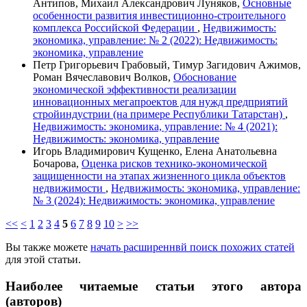
Антипов, Михаил Александрович Луняков,
Основные
особенности развития инвестиционно-строительного
комплекса Российской Федерации
,
Недвижимость:
экономика, управление: № 2 (2022): Недвижимость:
экономика, управление
Петр Григорьевич Грабовый, Тимур Загидович Ажимов,
Роман Вячеславович Волков,
Обоснование
экономической эффективности реализации
инновационных мегапроектов для нужд предприятий
стройиндустрии (на примере Республики Татарстан)
,
Недвижимость: экономика, управление: № 4 (2021):
Недвижимость: экономика, управление
Игорь Владимирович Кущенко, Елена Анатольевна
Бочарова,
Оценка рисков технико-экономической
защищенности на этапах жизненного цикла объектов
недвижимости
,
Недвижимость: экономика, управление:
№ 3 (2024): Недвижимость: экономика, управление
<<
<
1
2
3
4
5
6
7
8
9
10
>
>>
Вы также можете
начать расширеннвй поиск похожих статей
для этой статьи.
Наиболее читаемые статьи этого автора
(авторов)