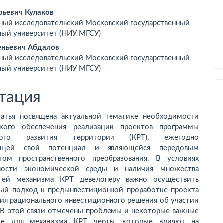
вное
ьевич Кулаков
ный исследовательский Московский государственный
ржимое
ный университет (НИУ МГСУ)
ьи
еньевич Абдалов
ный исследовательский Московский государственный
ный университет (НИУ МГСУ)
тация
татья посвящена актуальной тематике необходимости
ского обеспечения реализации проектов программы
сного развития территории (КРТ), ежегодно
ющей свой потенциал и являющейся передовым
том пространственного преобразования. В условиях
ьности экономической среды и наличия множества
стей механизма КРТ девелоперу важно осуществить
ый подход к предынвестиционной проработке проекта
тия рационального инвестиционного решения об участии
. В этой связи отмечены проблемы и некоторые важные
ные для механизма КРТ черты, которые влияют на