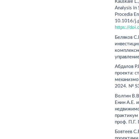
Kauškale L.
Analysis in
Procedia En
10.1016/j.
https://do
Беляков С
инвестици
комплексн
управление
Абдалов Р.
проекта: 
механизмов
2024. № S
Волгин В.В.
Енин А.Е. 
недвижимос
практикум (
проф. П.Г. 
Бовтеев С
проектами