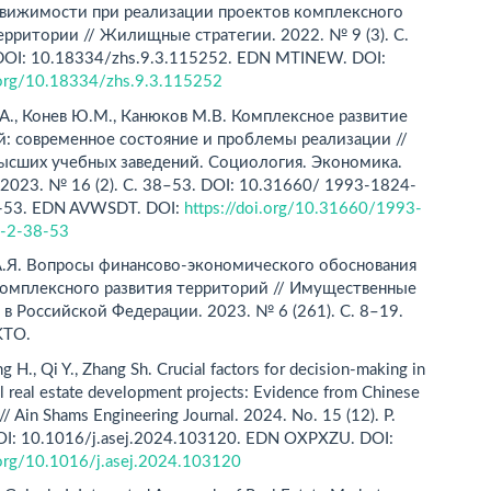
вижимости при реализации проектов комплексного
ерритории // Жилищные стратегии. 2022. № 9 (3). С.
DOI: 10.18334/zhs.9.3.115252. EDN MTINEW. DOI:
i.org/10.18334/zhs.9.3.115252
А., Конев Ю.М., Канюков М.В. Комплексное развитие
: современное состояние и проблемы реализации //
высших учебных заведений. Социология. Экономика.
2023. № 16 (2). С. 38–53. DOI: 10.31660/ 1993-1824-
-53. EDN AVWSDT. DOI:
https://doi.org/10.31660/1993-
-2-38-53
А.Я. Вопросы финансово-экономического обоснования
комплексного развития территорий // Имущественные
в Российской Федерации. 2023. № 6 (261). С. 8–19.
TO.
 H., Qi Y., Zhang Sh. Crucial factors for decision-making in
al real estate development projects: Evidence from Chinese
// Ain Shams Engineering Journal. 2024. No. 15 (12). P.
I: 10.1016/j.asej.2024.103120. EDN OXPXZU. DOI:
i.org/10.1016/j.asej.2024.103120