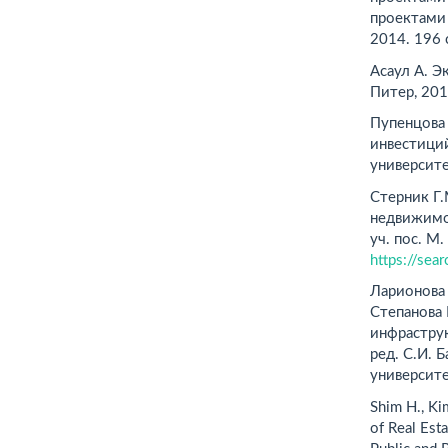
проектами 
2014. 196 
Асаул А. Э
Питер, 20
Пупенцова
инвестиций
университ
Стерник Г.
недвижимо
уч. пос. М.
https://sea
Ларионова 
Степанова 
инфраструк
ред. С.И. 
университе
Shim H., Ki
of Real Est