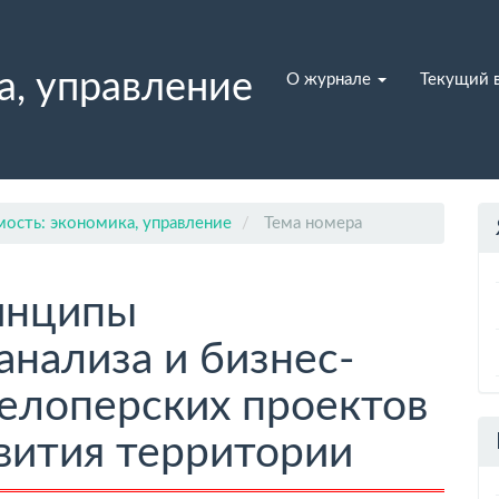
а, управление
О журнале
Текущий 
ость: экономика, управление
Тема номера
инципы
анализа и бизнес-
елоперских проектов
вития территории