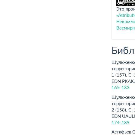
Это про
«Attribu
Некоммер
Всемирн
Библ
Шульженко
территорий
1 (157). С
EDN PKAKJ
165-183
Шульженко
территорий
2 (158). С
EDN UAULL
174-189
Астафьев С