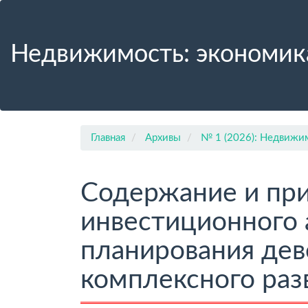
Главная
навигационная
панель
Недвижимость: экономик
Основное
содержимое
Боковая
панель
Главная
Архивы
№ 1 (2026): Недвижим
Содержание и пр
инвестиционного 
планирования дев
комплексного раз