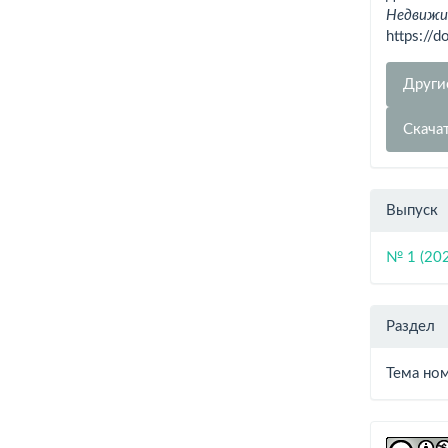
Недвижим
https://
Други
Скача
Выпуск
№ 1 (20
Раздел
Тема но