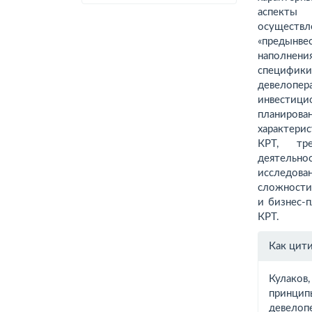
аспекты 
осуществ
«предынве
наполнени
специфик
девелопер
инвестици
планиров
характери
КРТ, тр
деятель
исследов
сложност
и бизнес-
КРТ.
Инфо
Как цит
о ста
Кулаков,
принцип
девелоп