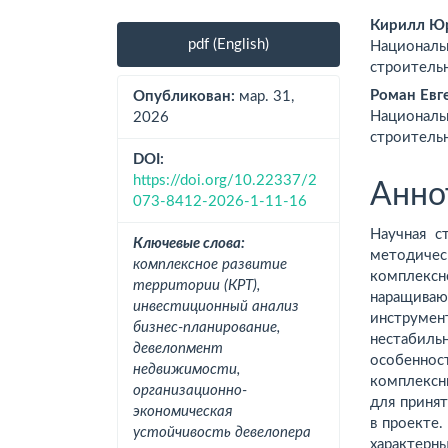
Боковая
Осно
Кирилл Юр
pdf (English)
Националь
панель
соде
строитель
статьи
стат
Роман Евг
Опубликован:
мар. 31,
Националь
2026
строитель
DOI:
https://doi.org/10.22337/2
Анно
073-8412-2026-1-11-16
Научная с
Ключевые слова:
методиче
комплексное развитие
комплек
территории (КРТ),
наращива
инвестиционный анализ
инструмен
бизнес-планирование,
нестабил
девелопмент
особенно
недвижимости,
комплексн
организационно-
для приня
экономическая
в проекте
устойчивость девелопера
характер