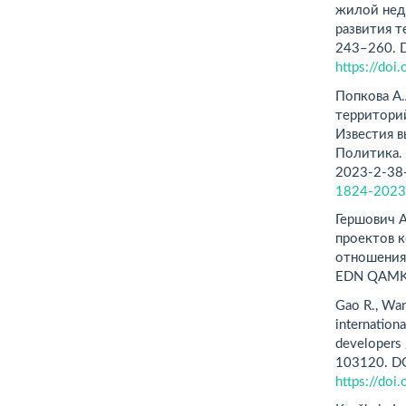
жилой нед
развития т
243–260. 
https://do
Попкова А.
территорий
Известия 
Политика. 
2023-2-38
1824-2023
Гершович 
проектов 
отношения 
EDN QAMK
Gao R., Wang
internation
developers 
103120. DO
https://do