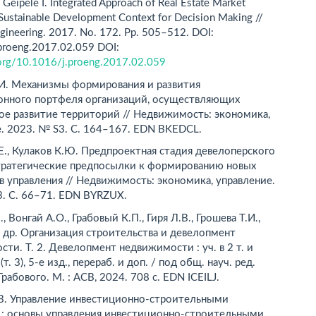
, Geipele I. Integrated Approach of Real Estate Market
 Sustainable Development Context for Decision Making //
gineering. 2017. No. 172. Pp. 505–512. DOI:
proeng.2017.02.059 DOI:
i.org/10.1016/j.proeng.2017.02.059
.И. Механизмы формирования и развития
онного портфеля организаций, осуществляющих
ое развитие территорий // Недвижимость: экономика,
. 2023. № S3. С. 164–167. EDN BKEDCL.
Е., Кулаков К.Ю. Предпроектная стадия девелоперского
стратегические предпосылки к формированию новых
 управления // Недвижимость: экономика, управление.
3. С. 66–71. EDN BYRZUX.
, Вонгай А.О., Грабовый К.П., Гиря Л.В., Грошева Т.И.,
и др. Организация строительства и девелопмент
ти. Т. 2. Девелопмент недвижимости : уч. в 2 т. и
т. 3), 5-е изд., перераб. и доп. / под общ. науч. ред.
Грабового. М. : АСВ, 2024. 708 c. EDN ICEILJ.
.В. Управление инвестиционно-строительными
 : основы управления инвестиционно-строительными