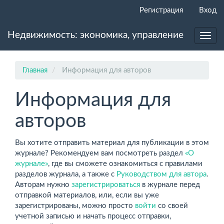
Главная
Регистрация
Вход
навигационная
панель
Недвижимость: экономика, управление
Основное
Toggl
содержимое
navig
Боковая
панель
Главная
Информация для авторов
Информация для
авторов
Вы хотите отправить материал для публикации в этом
журнале? Рекомендуем вам посмотреть раздел
«О
журнале»
, где вы сможете ознакомиться с правилами
разделов журнала, а также с
Руководством для автора
.
Авторам нужно
зарегистрироваться
в журнале перед
отправкой материалов, или, если вы уже
зарегистрированы, можно просто
войти
со своей
учетной записью и начать процесс отправки,