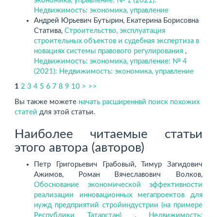
экономика, управление: № 1 (2021):
Недвижимость: экономика, управление
Андрей Юрьевич Бутырин, Екатерина Борисовна
Статива,
Строительство, эксплуатация
строительных объектов и судебная экспертиза в
новациях системы правового регулирования
,
Недвижимость: экономика, управление: № 4
(2021): Недвижимость: экономика, управление
1
2
3
4
5
6
7
8
9
10
>
>>
Вы также можете
начать расширеннвй поиск похожих
статей
для этой статьи.
Наиболее читаемые статьи
этого автора (авторов)
Петр Григорьевич Грабовый, Тимур Загидович
Ажимов, Роман Вячеславович Волков,
Обоснование экономической эффективности
реализации инновационных мегапроектов для
нужд предприятий стройиндустрии (на примере
Республики Татарстан)
,
Недвижимость: