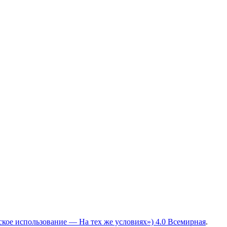
ское использование — На тех же условиях») 4.0 Всемирная
.