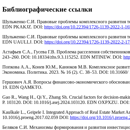
Библиографические ссылки
Шульженко С.И. Правовые проблемы комплексного развития терри
EDN PKAKJZ. DOI:
https://doi.org/10.22394/1726-1139-2022-1-1
Шульженко С.И. Правовые проблемы комплексного развития терри
EDN UAULLJ. DOI:
https://doi.org/10.22394/1726-1139-2022-2-1
Астафьев С.А., Гусева Г.В. Проблема расселения собственнико
243–260. DOI: 10.18334/zhs.9.3.115252. EDN MTINEW. DOI:
htt
Попкова А.А., Конев Ю.М., Канюков М.В. Комплексное развити
Экономика. Политика. 2023. № 16 (2). С. 38–53. DOI: 10.3166
Гершович А.Я. Вопросы финансово-экономического обоснования
19. EDN QAMKTO.
Gao R., Wang H., Qi Y., Zhang Sh. Crucial factors for decision-makin
P. 103120. DOI: 10.1016/j.asej.2024.103120. EDN OXPXZU. DOI
Kauškale L., Geipele I. Integrated Approach of Real Estate Market 
10.1016/j.proeng.2017.02.059 DOI:
https://doi.org/10.1016/j.proeng
Беляков С.И. Механизмы формирования и развития инвестицио