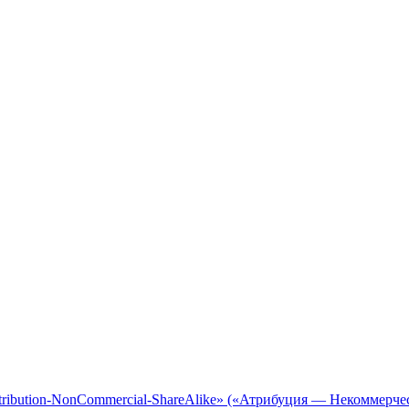
tribution-NonCommercial-ShareAlike» («Атрибуция — Некоммерче