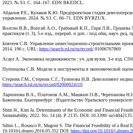
2023. № S3. С. 164–167. EDN BKEDCL.
Абдалов Р.Е., Кулаков К.Ю. Предпроектная стадия девелоперс
управление. 2024. № S3. С. 66–71. EDN BYRZUX.
Волгин В.В., Вонгай А.О., Грабовый К.П., Гиря Л.В., Грошева Т
практикум (т. 3), 5-е изд., перераб. и доп. / под общ. науч. ред.
Бовтеев С.В. Управление инвестиционно-строительными проект
2014. 196 с. URL:
https://search.rsl.ru/ru/record/
01006767869
Асаул А. Экономика недвижимости : уч. для вузов. 3-е изд. СП
Пупенцова С.В. Модели и инструменты в экономической оценк
Стерник Г.М., Стерник С.Г., Тулинова Н.В. Девелопмент недви
https://search.rsl.ru/ru/record/02000024110
Ларионова В.А., Платонов А.М., Машкин О.В., Черепанова Н.Н.,
Баженова. Екатеринбург : Издательство Уральского университе
Shim H., Kim Ja. Determinants of the Economic and Financial Feasibi
Sustainability. 2022. No. 14 (4). P. 2135. DOI: 10.3390/ su140
Sdino L., Rosasco P., Magoni S. The Financial Feasibility of a Real 
10.1016/j.sbspro.2016.05.352 DOI:
https://doi.org/10.1016/j.sbspro.