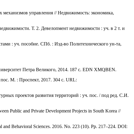
х механизмов управления // Недвижимость: экономика,
едвижимости. Т. 2. Девелопмент недвижимости : уч. в 2 т. и
и : уч. пособие. СПб. : Изд-во Политехнического ун-та,
ниверситет Петра Великого, 2014. 187 с. EDN XMQBEN.
ос. М. : Проспект, 2017. 304 с. URL:
ных проектов развития территорий : уч. пос. / под ред. С.И.
ween Public and Private Development Projects in South Korea //
cial and Behavioral Sciences. 2016. No. 223 (10). Pp. 217–224. DOI: