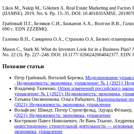
Likos M., Nakip M., Gökmen A. Real Estate Marketing and Factors Im
(IJAMSE). 2019. No. 6. Pp. 15–35. DOI: 10.4018/IJAMSE. 20190
Грабовый П.Г., Беляков С.И., Бижанов А.Х., Волгин В.В., Галиш
690 с. EDN ZZZBMQ.
Галенко В.П., Самарина О.А., Страхова О.А. Бизнес-планирован
Mason C., Stark M. What do Investors Look for in a Business Plan? A 
No. 22 (3). Pp. 227–248. DOI: 10.1177/ 0266242604042377. ED
Похожие статьи
Петр Грабовый, Виталий Березка,
Моделирование управл
,
Недвижимость: экономика, управление: № 1 (2021): Нед
Владимир Ткаченко,
Обзор изменений российского законо
управление: № 1 (2021): Недвижимость: экономика, упра
Татьяна Овсянникова, Ольга Рабцевич,
Национальные пр
(2021): Недвижимость: экономика, управление
Вольфганг Шмидт, Питер Стренгфельд, Эдуард Фёлькер,
(2021): Недвижимость: экономика, управление
Кострикин Павел Николаевич, Ле Вань Тхыонг, Андреев
инвестиционно- строительной деятельности — основные
экономика, управление