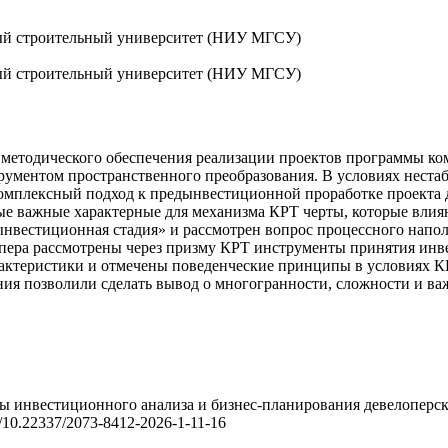
ый строительный университет (НИУ МГСУ)
ый строительный университет (НИУ МГСУ)
 методического обеспечения реализации проектов программы ко
ментом пространственного преобразования. В условиях нестаб
омплексный подход к предынвестиционной проработке проекта 
рые важные характерные для механизма КРТ черты, которые вли
ынвестиционная стадия» и рассмотрен вопрос процессного напо
опера рассмотрены через призму КРТ инструменты принятия ин
актеристики и отмечены поведенческие принципы в условиях К
ния позволили сделать вывод о много­гранности, сложности и в
ипы инвестиционного анализа и бизнес-планирования девелоперс
org/10.22337/2073-8412-2026-1-11-16