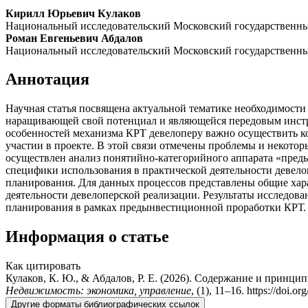
Кирилл Юрьевич Кулаков
Национальный исследовательский Московский государственн
Роман Евгеньевич Абдалов
Национальный исследовательский Московский государственн
Аннотация
Научная статья посвящена актуальной тематике необходимости
наращивающей свой потенциал и являющейся передовым инстру
особенностей механизма КРТ девелоперу важно осуществить к
участии в проекте. В этой связи отмечены проблемы и некото
осуществлен анализ понятийно-категорийного аппарата «пред
специфики использования в практической деятельности девел
планирования. Для данных процессов представлены общие хар
деятельности девелоперской реализации. Результаты исследова
планирования в рамках предын­вестиционной проработки КРТ.
Информация о статье
Как цитировать
Кулаков, К. Ю., & Абдалов, Р. Е. (2026). Содержание и принц
Недвижимость: экономика, управление
, (1), 11–16. https://doi.
Другие форматы библиографических ссылок