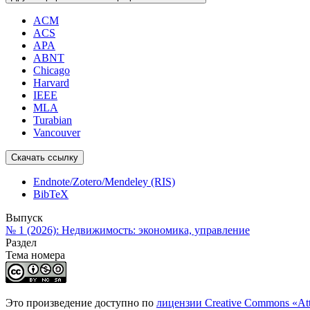
ACM
ACS
APA
ABNT
Chicago
Harvard
IEEE
MLA
Turabian
Vancouver
Скачать ссылку
Endnote/Zotero/Mendeley (RIS)
BibTeX
Выпуск
№ 1 (2026): Недвижимость: экономика, управление
Раздел
Тема номера
Это произведение доступно по
лицензии Creative Commons «At