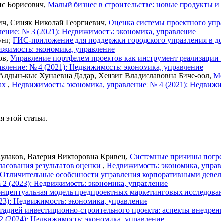
ис Борисович,
Малый бизнес в строительстве: новые продукты 
ч, Синяк Николай Георгиевич,
Оценка системы проектного упр
ение: № 3 (2021): Недвижимость: экономика, управление
унг,
ГИС-приложение для поддержки городского управления в д
ижимость: экономика, управление
ов,
Управление портфелем проектов как инструмент реализации 
вление: № 4 (2021): Недвижимость: экономика, управление
 Алдын-кыс Хунаевна Дадар, Хензиг Владиславовна Биче-оол,
Ме
ках
,
Недвижимость: экономика, управление: № 4 (2021): Недвижи
я этой статьи.
лаков, Валерия Викторовна Кривец,
Системные причины погре
ласования результатов оценки
,
Недвижимость: экономика, управ
Отличительные особенности управления корпоративными девел
 2 (2023): Недвижимость: экономика, управление
нцептуальная модель предпроектных маркетинговых исследован
23): Недвижимость: экономика, управление
тадией инвестиционно-строительного проекта: аспекты внедрен
2 (2024): Недвижимость: экономика, управление