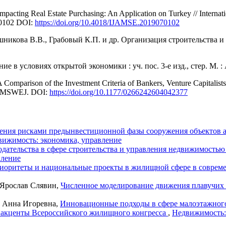
pacting Real Estate Purchasing: An Application on Turkey // Interna
70102 DOI:
https://doi.org/10.4018/IJAMSE.2019070102
никова В.В., Грабовый К.П. и др. Организация строительства и д
ие в условиях открытой экономики : уч. пос. 3-е изд., стер. М.
Comparison of the Investment Criteria of Bankers, Venture Capitalists 
N JMSWEJ. DOI:
https://doi.org/10.1177/0266242604042377
ения рисками предынвестиционной фазы сооружения объектов 
вижимость: экономика, управление
дательства в сфере строительства и управления недвижимостью
вление
иоритеты и национальные проекты в жилищной сфере в соврем
 Ярослав Слявин,
Численное моделирование движения плавучих
а Анна Игоревна,
Инновационные подходы в сфере малоэтажног
 акценты Всероссийского жилищного конгресса
,
Недвижимость: 