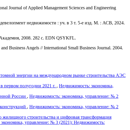
tional Journal of Applied Management Sciences and Engineering
евелопмент недвижимости : уч. в 3 т. 5-е изд. М. : АСВ, 2024.
 : Академия, 2008. 282 с. EDN QSYKFL.
and Business Angels // International Small Business Journal. 2004.
атомной энергии на международном рынке строительства АЭС
 в первом полугодии 2021 г.
,
Недвижимость: экономика,
енной России
,
Недвижимость: экономика, управление: № 2
 конструкций
,
Недвижимость: экономика, управление: № 2
о жилищного строительства и цифровая трансформация
экономика, управление: № 3 (2021): Недвижимость: