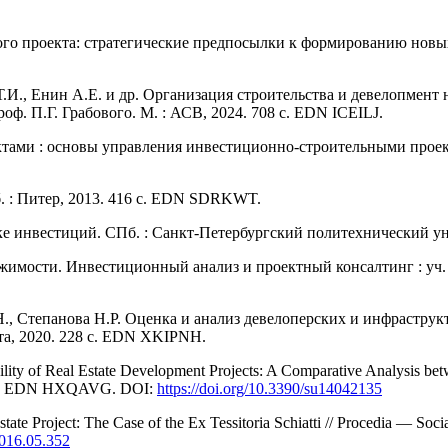
кого проекта: стратегические предпосылки к формированию новы
.И., Енин А.Е. и др. Организация строительства и девелопмент н
 проф. П.Г. Грабового. М. : АСВ, 2024. 708 c. EDN ICEILJ.
ами : основы управления инвестиционно-строительными проектам
б. : Питер, 2013. 416 с. EDN SDRKWT.
е инвестиций. СПб. : Санкт-Петербургский политехнический у
жимости. Инвестиционный анализ и проектный консалтинг : уч. п
 Степанова Н.Р. Оценка и анализ девелоперских и инфраструктур
та, 2020. 228 с. EDN XKIPNH.
lity of Real Estate Development Projects: A Comparative Analysis bet
42135. EDN HXQAVG. DOI:
https://doi.org/10.3390/su14042135
Estate Project: The Case of the Ex Tessitoria Schiatti // Procedia — So
2016.05.352