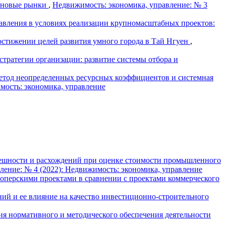
и новые рынки
,
Недвижимость: экономика, управление: № 3
авления в условиях реализации крупномасштабных проектов:
остижении целей развития умного города в Тай Нгуен
,
стратегии организации: развитие системы отбора и
тод неопределенных ресурсных коэффициентов и системная
мость: экономика, управление
шности и расхождений при оценке стоимости промышленного
ление: № 4 (2022): Недвижимость: экономика, управление
оперскими проектами в сравнении с проектами коммерческого
ий и ее влияние на качество инвестиционно-строительного
ия нормативного и методического обеспечения деятельности