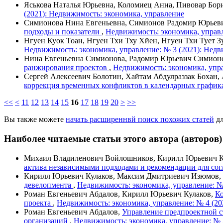
Яськова Наталья Юрьевна, Коломиец Анна, Пивовар Бор
(2021): Недвижимость: экономика, управление
Симионова Нина Евгеньевна, Симионов Радомир Юрьеви
подходы и показатели
,
Недвижимость: экономика, управл
Нгуен Куок Тоан, Нгуен Тхи Тху Хйен, Нгуен Тхи Тует З
Недвижимость: экономика, управление: № 3 (2021): Недв
Нина Евгеньевна Симионова, Радомир Юрьевич Симион
ранжирования проектов
,
Недвижимость: экономика, упра
Сергей Алексеевич Болотин, Хайтам Абдулраззак Бохан,
коррекция временных конфликтов в календарных графи
<<
<
11
12
13
14
15
16
17
18
19
20
>
>>
Вы также можете
начать расширеннвй поиск похожих статей
дл
Наиболее читаемые статьи этого автора (авторов)
Михаил Владиленович Войлошников, Кирилл Юрьевич Ку
актива независимыми подходами и рекомендации для сог
Кирилл Юрьевич Кулаков, Максим Дмитриевич Изюмов,
девелопмента
,
Недвижимость: экономика, управление: №
Роман Евгеньевич Абдалов, Кирилл Юрьевич Кулаков,
Ко
проекта
,
Недвижимость: экономика, управление: № 4 (20
Роман Евгеньевич Абдалов,
Управление предпроектной с
организаций
,
Недвижимость: экономика, управление: № 