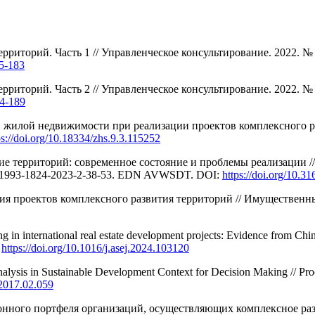
торий. Часть 1 // Управленческое консультирование. 2022. № 1 
65-183
торий. Часть 2 // Управленческое консультирование. 2022. № 2 
74-189
в жилой недвижимости при реализации проектов комплексного ра
ps://doi.org/10.18334/zhs.9.3.115252
е территорий: современное состояние и проблемы реализации /
0/ 1993-1824-2023-2-38-53. EDN AVWSDT. DOI:
https://doi.org/10.
 проектов комплексного развития территорий // Имущественные
g in international real estate development projects: Evidence from Chi
:
https://doi.org/10.1016/j.asej.2024.103120
Analysis in Sustainable Development Context for Decision Making // P
.2017.02.059
нного портфеля организаций, осуществляющих комплексное разв