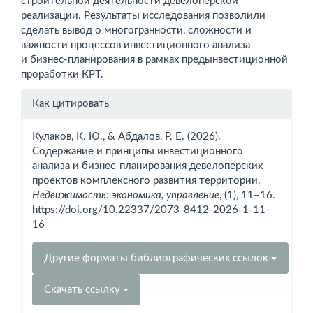
строительной деятельности девелоперской
реализации. Результаты исследования позволили
сделать вывод о много­гранности, сложности и
важности процессов инвестиционного анализа
и бизнес-планирования в рамках предын­вестиционной
проработки КРТ.
Информация
Как цитировать
о статье
Кулаков, К. Ю., & Абдалов, Р. Е. (2026).
Содержание и принципы инвестиционного
анализа и бизнес-планирования девелоперских
проектов комплексного развития территории.
Недвижимость: экономика, управление
, (1), 11–16.
https://doi.org/10.22337/2073-8412-2026-1-11-
16
Другие форматы библиографических ссылок
Скачать ссылку