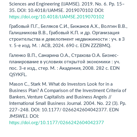
Sciences and Engineering (IJAMSE). 2019. No. 6. Pp. 15–
35. DOI: 10.4018/IJAMSE. 2019070102 DOI:
https://doi.org/10.4018/IJAMSE.2019070102
Грабовый П.Г., Беляков С.И., Бижанов А.Х., Волгин В.В.,
Галишникова В.В., Грабовый К.П. и др. Организация
строительства и девелопмент недвижимости : уч. в 3
т. 5-е изд. М. : АСВ, 2024. 690 с. EDN ZZZBMQ.
Галенко В.П., Самарина О.А., Страхова О.А. Бизнес-
планирование в условиях открытой экономики : уч.
пос. 3-е изд., стер. М. : Академия, 2008. 282 с. EDN
QSYKFL.
Mason C., Stark M. What do Investors Look for in a
Business Plan? A Comparison of the Investment Criteria of
Bankers, Venture Capitalists and Business Angels //
International Small Business Journal. 2004. No. 22 (3). Pp.
227–248. DOI: 10.1177/ 0266242604042377. EDN
JMSWEJ. DOI:
https://doi.org/10.1177/0266242604042377