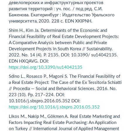
девелоперских и инфраструктурных проектов
развития территорий : уч. пос. / под ред. С.И.
Баженова. Екатеринбург : Издательство Уральского
университета, 2020. 228 с. EDN XKIPNH.
Shim H., Kim Ja. Determinants of the Economic and
Financial Feasibility of Real Estate Development Projects:
A Comparative Analysis between Public and Private
Development Projects in South Korea // Sustainability.
2022. No. 14 (4). P. 2135. DOI: 10.3390/ su14042135.
EDN HXQAVG. DOI:
https://doi.org/10.3390/su14042135
Sdino L., Rosasco P., Magoni S. The Financial Feasibility of
a Real Estate Project: The Case of the Ex Tessitoria Schiatti
// Procedia — Social and Behavioral Sciences. 2016. No.
223 (10). Pp. 217–224. DOI:
10.1016/j.sbspro.2016.05.352 DOI:
https://doi.org/10.1016/j.sbspro.2016.05.352
Likos M., Nakip M., Gökmen A. Real Estate Marketing and
Factors Impacting Real Estate Purchasing: An Application
on Turkey // International Journal of Applied Management