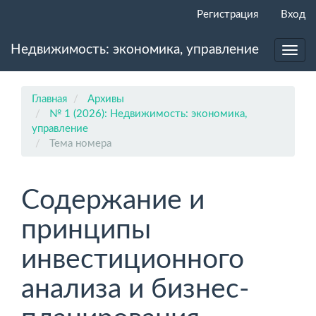
Главная
Регистрация
Вход
навигационная
панель
Недвижимость: экономика, управление
Основное
Toggl
содержимое
navig
Боковая
панель
Главная
Архивы
№ 1 (2026): Недвижимость: экономика,
управление
Тема номера
Содержание и
принципы
инвестиционного
анализа и бизнес-