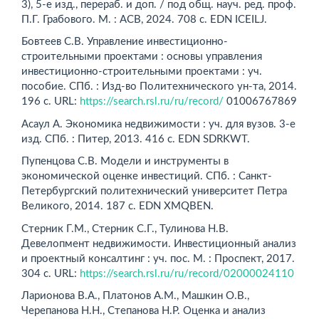
3), 5-е изд., перераб. и доп. / под общ. науч. ред. проф.
П.Г. Грабового. М. : АСВ, 2024. 708 c. EDN ICEILJ.
Бовтеев С.В. Управление инвестиционно-
строительными проектами : основы управления
инвестиционно-строительными проектами : уч.
пособие. СПб. : Изд-во Политехнического ун-та, 2014.
196 с. URL:
https://search.rsl.ru/ru/record/
01006767869
Асаул А. Экономика недвижимости : уч. для вузов. 3-е
изд. СПб. : Питер, 2013. 416 с. EDN SDRKWT.
Пупенцова С.В. Модели и инструменты в
экономической оценке инвестиций. СПб. : Санкт-
Петербургский политехнический университет Петра
Великого, 2014. 187 с. EDN XMQBEN.
Стерник Г.М., Стерник С.Г., Тулинова Н.В.
Девелопмент недвижимости. Инвестиционный анализ
и проектный консалтинг : уч. пос. М. : Проспект, 2017.
304 с. URL:
https://search.rsl.ru/ru/record/02000024110
Ларионова В.А., Платонов А.М., Машкин О.В.,
Черепанова Н.Н., Степанова Н.Р. Оценка и анализ