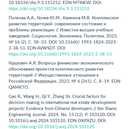
10.18334/zhs.9.3.115252. EDN MTINEW. DOI:
https://doi.org/10.18334/zhs.9.3.115252
Попкова А.А., Конев Ю.М., Канюков М.В. Комплексное
развитие территорий: современное состояние и
проблемы реализации // Известия высших учебных
заведений. Социология. Экономика. Политика. 2023.
№ 16 (2). С. 38–53. DOI: 10.31660/ 1993-1824-2023-
2-38-53. EDN AVWSDT. DOI:
https://doi.org/10.31660/1993-1824-2023-2-38-53
Гершович А.Я. Вопросы финансово-экономического
обоснования проектов комплексного развития
территорий // Имущественные отношения в
Российской Федерации. 2023. № 6 (261). С. 8–19. EDN
QAMKTO.
Gao R., Wang H., Qi Y., Zhang Sh. Crucial factors for
decision-making in international real estate development
projects: Evidence from Chinese developers // Ain Shams
Engineering Journal. 2024. No. 15 (12). P. 103120. DOI:
10.1016/j.asej.2024.103120. EDN OXPXZU. DOI:
https://doi.org/10.1016/j.asej.2024.103120