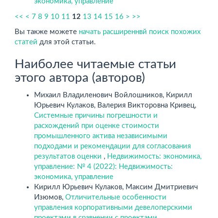
экономика, управление
<<
<
7
8
9
10
11
12
13
14
15
16
>
>>
Вы также можете
начать расширеннвй поиск похожих
статей
для этой статьи.
Наиболее читаемые статьи
этого автора (авторов)
Михаил Владиленович Войлошников, Кирилл
Юрьевич Кулаков, Валерия Викторовна Кривец,
Системные причины погрешности и
расхождений при оценке стоимости
промышленного актива независимыми
подходами и рекомендации для согласования
результатов оценки
,
Недвижимость: экономика,
управление: № 4 (2022): Недвижимость:
экономика, управление
Кирилл Юрьевич Кулаков, Максим Дмитриевич
Изюмов,
Отличительные особенности
управления корпоративными девелоперскими
проектами в сравнении с проектами