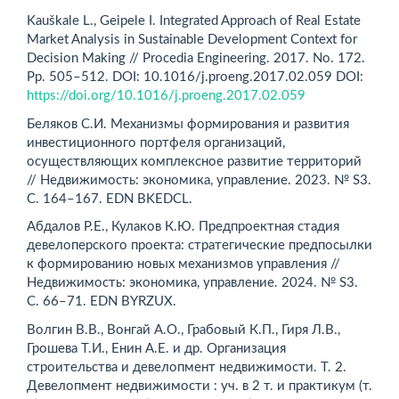
Kauškale L., Geipele I. Integrated Approach of Real Estate
Market Analysis in Sustainable Development Context for
Decision Making // Procedia Engineering. 2017. No. 172.
Pp. 505–512. DOI: 10.1016/j.proeng.2017.02.059 DOI:
https://doi.org/10.1016/j.proeng.2017.02.059
Беляков С.И. Механизмы формирования и развития
инвестиционного портфеля организаций,
осуществляющих комплексное развитие территорий
// Недвижимость: экономика, управление. 2023. № S3.
С. 164–167. EDN BKEDCL.
Абдалов Р.Е., Кулаков К.Ю. Предпроектная стадия
девелоперского проекта: стратегические предпосылки
к формированию новых механизмов управления //
Недвижимость: экономика, управление. 2024. № S3.
С. 66–71. EDN BYRZUX.
Волгин В.В., Вонгай А.О., Грабовый К.П., Гиря Л.В.,
Грошева Т.И., Енин А.Е. и др. Организация
строительства и девелопмент недвижимости. Т. 2.
Девелопмент недвижимости : уч. в 2 т. и практикум (т.