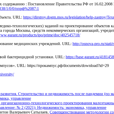
их содержанию : Постановление Правительства РФ от 16.02.2008
/2338/1/0/0/ппрф%2087:1
объекта. URL:
https://dirstroy.dogm.mos.ru/legislation/help-zastroy
едико-технологических) заданий на проектирование объектов ка
та города Москвы, средств некоммерческих организаций, учреди
/www.garant.ru/products/ipo/prime/doc/402545718/
ирование медицинских учреждений. URL:
http://osnova-pro.ru/stat
овой бактерицидной установки. URL:
https://base.garant.ru/4181
мпусов». URL: https://прокампус.рф/documents/download?id=29
iversity/
развития. Строительство и недвижимость после пандемии (по м
омика, управление
организационно-технологического проектирования малоэтажны
авление: № 2 (2021): Недвижимость: экономика, управление
нтон Валерьевич Сатылаев,
Совершенствование методологии с