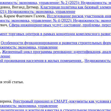
ижимость: экономика, управление: № 2 (2025): Недвижимость: э
довна, Виганд Дитмар,
Кластерная политика как базовый элемен
021): Недвижимость: экономика, управление
а, Карим Фаатович Галеев,
Исследование рисков участников ин
ость: экономика, управление: № 4 (2022): Недвижимость: эконо
евич,
Сфера инжиниринговых услуг: состояние, проблемы, пер
мент торговых центров в рамках концепции комплексного разв
,
Особенности функционирования и развития строительных фо
ижимость: экономика, управление
в,
Жизненный цикл программы реновации: идентификация, анали
вление
ий проживания населения в жилых помещениях
,
Недвижимость: 
я этой статьи.
ширина,
Реестровый принцип и СМАРТ-документы как условия 
ижимость: экономика, управление
андартизации и контроля качества в строительном производстве