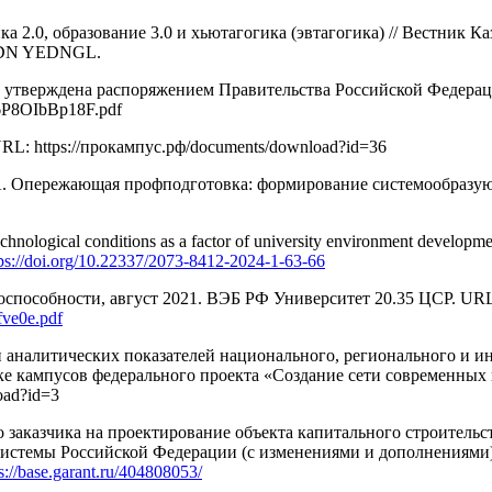
 2.0, образование 3.0 и хьютагогика (эвтагогика) // Вестник К
1 EDN YEDNGL.
 : утверждена распоряжением Правительства Российской Федерац
P8OIbBp18F.pdf
L: https://прокампус.рф/documents/download?id=36
. А. Опережающая профподготовка: формирование системообразу
nological conditions as a factor of university environment develo
tps://doi.org/10.22337/2073-8412-2024-1-63-66
оспособности, август 2021. ВЭБ РФ Университет 20.35 ЦСР. UR
fve0e.pdf
аналитических показателей национального, регионального и ин
ке кампусов федерального проекта «Создание сети современных
oad?id=3
заказчика на проектирование объекта капитального строительст
системы Российской Федерации (с изменениями и дополнениями)
s://base.garant.ru/404808053/