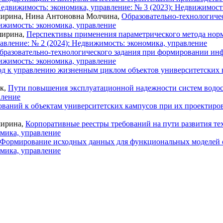
едвижимость: экономика, управление: № 3 (2023): Недвижимост
ширина, Нина Антоновна Молчина,
Образовательно-технологиче
ижимость: экономика, управление
ширина,
Перспективы применения параметрического метода норм
авление: № 2 (2024): Недвижимость: экономика, управление
бразовательно-технологического задания при формировании и
ижимость: экономика, управление
 к управлению жизненным циклом объектов университетских
ик,
Пути повышения эксплуатационной надежности систем водос
вление
ваний к объектам университетских кампусов при их проектиро
ширина,
Корпоративные реестры требований на пути развития те
омика, управление
Формирование исходных данных для функциональных моделей
омика, управление