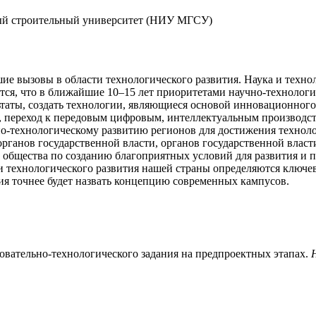
й строи­тель­ный университет (НИУ МГСУ)
ие вызовы в области технологического развития. Наука и техн
я, что в ближайшие 10–15 лет приоритетами научно-технологич
ьтаты, создать технологии, являющиеся основой инновационного
ле, переход к передовым цифровым, интеллектуальным производс
о-технологическому развитию регионов для достижения техноло
рганов государственной власти, органов государственной власт
 общества по созданию благоприятных условий для развития и 
и технологического развития нашей страны определяются ключев
ия точнее будет назвать концепцию современных кампусов.
зовательно-технологического задания на предпроектных этапах.