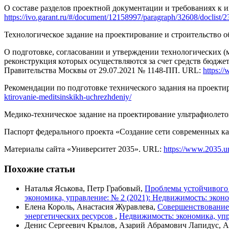
О составе разделов проектной документации и требованиях к 
https://ivo.garant.ru/#/document/12158997/paragraph/32608/doclist
Технологическое задание на проектирование и строительство 
О подготовке, согласовании и утверждении технологических (м
реконструкция которых осуществляются за счет средств бюдже
Правительства Москвы от 29.07.2021 № 1148-ПП. URL:
https:/
Рекомендации по подготовке технического задания на проект
ktirovanie-meditsinskikh-uchrezhdeniy/
Медико-техническое задание на проектирование ультрафиолет
Паспорт федерального проекта «Создание сети сов­ременных ка
Материалы сайта «Университет 2035». URL:
https://www.2035.un
Похожие статьи
Наталья Яськова, Петр Грабовый,
Проблемы устойчивого 
экономика, управление: № 2 (2021): Недвижимость: экон
Елена Король, Анастасия Журавлева,
Cовершенствование 
энергетических ресурсов
,
Недвижимость: экономика, упр
Денис Сергеевич Крылов, Азарий Абрамович Лапидус, А