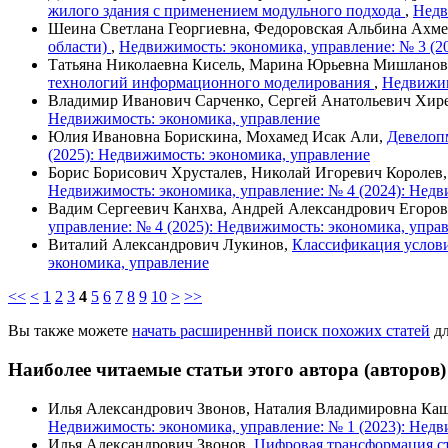
жилого здания с применением модульного подхода
,
Недв
Шеина Светлана Георгиевна, Федоровская Альбина Ахме
области)
,
Недвижимость: экономика, управление: № 3 (2
Татьяна Николаевна Кисель, Марина Юрьевна Мишланов
технологий информационного моделирования
,
Недвижим
Владимир Иванович Сарченко, Сергей Анатольевич Хир
Недвижимость: экономика, управление
Юлия Ивановна Борискина, Мохамед Исак Али,
Девелоп
(2025): Недвижимость: экономика, управление
Борис Борисович Хрусталев, Николай Игоревич Королев
Недвижимость: экономика, управление: № 4 (2024): Недв
Вадим Сергеевич Канхва, Андрей Александрович Егоро
управление: № 4 (2025): Недвижимость: экономика, упра
Виталий Александрович Лукинов,
Классификация услов
экономика, управление
<<
<
1
2
3
4
5
6
7
8
9
10
>
>>
Вы также можете
начать расширеннвй поиск похожих статей
дл
Наиболее читаемые статьи этого автора (авторов)
Илья Александрович Звонов, Наталия Владимировна Ка
Недвижимость: экономика, управление: № 1 (2023): Недв
Илья Александрович Звонов,
Цифровая трансформация ст