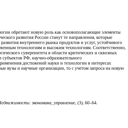
ологии обретают новую роль как основополагающие элементы
еского развития России станут те направления, которые
 развития внутреннего рынка продуктов и услуг, устойчивого
твенным технологиям и высоким технологиям. Соответственно,
гического суверенитета в области критических и сквозных
и субъектов РФ, научно-образовате
льного
применения достижений науки и технологии в интересах
ые вузы и научные организации, то с учетом запроса на новую
Недвижимость: экономика, управление
, (3), 60–64.