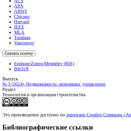
ACS
APA
ABNT
Chicago
Harvard
IEEE
MLA
Turabian
Vancouver
Скачать ссылку
Endnote/Zotero/Mendeley (RIS)
BibTeX
Выпуск
№ 3 (2024): Недвижимость: экономика, управление
Раздел
Технология и организация строительства
Это произведение доступно по
лицензии Creative Commons «At
Библиографические ссылки