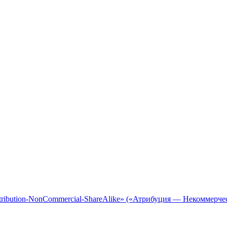
tribution-NonCommercial-ShareAlike» («Атрибуция — Некоммерче