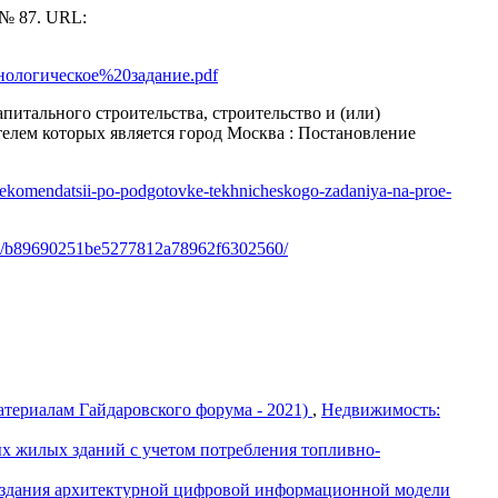
 № 87. URL:
/Технологическое%20задание.pdf
питального строительства, строительство и (или)
телем которых является город Москва : Постановление
i/rekomendatsii-po-podgotovke-tekhnicheskogo-zadaniya-na-pro­e­
458/b89690251be5277812a78962f6302560/
атериалам Гайдаровского форума - 2021)
,
Недвижимость:
х жилых зданий с учетом потребления топливно-
оздания архитектурной цифровой информационной модели