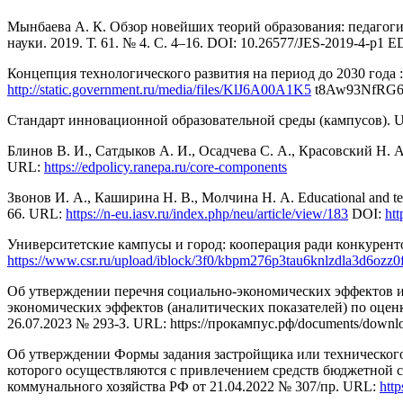
Мынбаева А. К. Обзор новейших теорий образования: педагогика
науки. 2019. Т. 61. № 4. С. 4–16. DOI: 10.26577/JES-2019-4-p
Концепция технологического развития на период до 2030 года
http://static.government.ru/media/files/KlJ6A00A1K5
t8Aw93NfRG6
Стандарт инновационной образовательной среды (кампусов). UR
Блинов В. И., Сатдыков А. И., Осадчева С. А., Красовский Н
URL:
https://edpolicy.ranepa.ru/core-components
Звонов И. А., Каширина Н. В., Молчина Н. А. Educational and tech
66. URL:
https://n-eu.iasv.ru/index.php/neu/article/view/183
DOI:
ht
Университетские кампусы и город: кооперация ради конкурент
https://www.csr.ru/upload/iblock/3f0/kbpm276p3tau6knlzdla3d6ozz0
Об утверждении перечня социально-экономических эффектов и 
экономических эффектов (аналитических показателей) по оцен
26.07.2023 № 293-З. URL: https://прокампус.рф/documents/downl
Об утверждении Формы задания застройщика или технического 
которого осуществляются с привлечением средств бюджетной 
коммунального хозяйства РФ от 21.04.2022 № 307/пр. URL:
http