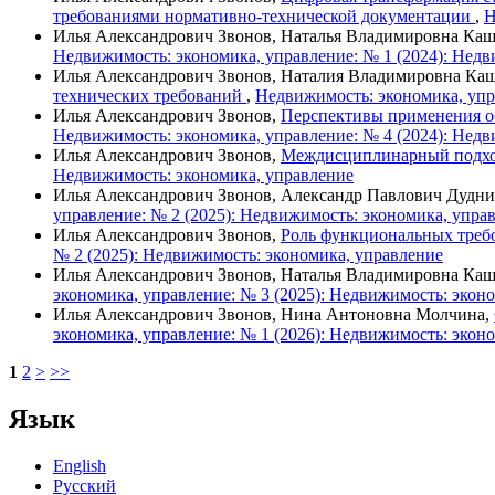
требованиями нормативно-технической документации
,
Н
Илья Александрович Звонов, Наталья Владимировна Ка
Недвижимость: экономика, управление: № 1 (2024): Недв
Илья Александрович Звонов, Наталия Владимировна Ка
технических требований
,
Недвижимость: экономика, упр
Илья Александрович Звонов,
Перспективы применения о
Недвижимость: экономика, управление: № 4 (2024): Недв
Илья Александрович Звонов,
Междисциплинарный подход
Недвижимость: экономика, управление
Илья Александрович Звонов, Александр Павлович Дудн
управление: № 2 (2025): Недвижимость: экономика, упра
Илья Александрович Звонов,
Роль функциональных требо
№ 2 (2025): Недвижимость: экономика, управление
Илья Александрович Звонов, Наталья Владимировна Ка
экономика, управление: № 3 (2025): Недвижимость: экон
Илья Александрович Звонов, Нина Антоновна Молчина,
экономика, управление: № 1 (2026): Недвижимость: экон
1
2
>
>>
Язык
English
Русский