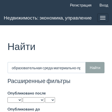
Главная
Регистрация
Вход
навигационная
панель
Недвижимость: экономика, управление
Основное
Toggl
содержимое
navig
Боковая
панель
Найти
Поиск
статей
Расширенные фильтры
Опубликовано после
Опубликовано до