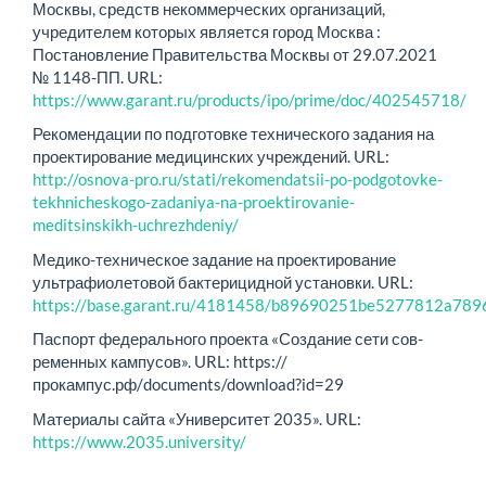
Москвы, средств некоммерческих организаций,
учредителем которых является город Москва :
Постановление Правительства Москвы от 29.07.2021
№ 1148-ПП. URL:
https://www.garant.ru/products/ipo/prime/doc/402545718/
Рекомендации по подготовке технического задания на
проектирование медицинских учреждений. URL:
http://osnova-pro.ru/stati/rekomendatsii-po-podgotovke-
tekhnicheskogo-zadaniya-na-pro­e­ktirovanie-
meditsinskikh-uchrezhdeniy/
Медико-техническое задание на проектирование
ультрафиолетовой бактерицидной установки. URL:
https://base.garant.ru/4181458/b89690251be5277812a78
Паспорт федерального проекта «Создание сети сов­
ременных кампусов». URL: https://
прокампус.рф/documents/download?id=29
Материалы сайта «Университет 2035». URL:
https://www.2035.university/