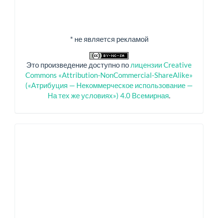
* не является рекламой
Это произведение доступно по
лицензии Creative
Commons «Attribution-NonCommercial-ShareAlike»
(«Атрибуция — Некоммерческое использование —
На тех же условиях») 4.0 Всемирная
.
Спонсоры