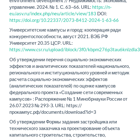
environment development // Недвижимость: экономика,
управление. 2024. № 1. С. 63–66. URL:
https://n-
eu.iasv.ru/index.php/neu/article/view/183
DOI:
https://doi.org/10.22337/2073-8412-2024-1-63-66
Университетские кампусы и город: кооперация ради
конкурентоспособности, август 2021. ВЭБ РФ
Университет 20.35 ЦСР. URL:
https://www.csr.ru/upload/iblock/3f0/kbpm276p3tau6knlzdla
Об утверждении перечня социально-экономических
эффектов и аналитических показателей национального,
регионального и институционального уровней и методик
расчета социально-экономических эффектов
(аналитических показателей) по оценке кампусов
федерального проекта «Создание сети современных
кампусов» : Распоряжение № 1 Минобрнауки России от
26.07.2023 № 293-З. URL: https://
прокампус.рф/documents/download?id=3
Об утверждении Формы задания застройщика или
технического заказчика на проектирование объекта
капитального строительства, строительство,