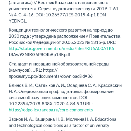
(эвтагогика) // Вестник Казахского национального
университета. Серия педагогические науки. 2019. Т. 61.
№ 4. С. 4–16. DOI: 10.26577/JES-2019-4-p1 EDN
YEDNGL.
Концепция технологического развития на период до
2030 года : утверждена распоряжением Правительства
Российской Федерации от 20.05.2023 № 1315-р. URL:
http://static.government.ru/media/files/KlJ6A00A1K5
t8Aw93NfRG6P8OIbBp18F.pdf
Стандарт инновационной образовательной среды
(кампусов). URL: https://
прокампус.рф/documents/download?id=36
Блинов В. И., Сатдыков А. И., Осадчева С. А., Красовский
Н. А. Опережающая профподготовка: формирование
системообразующих компонентов. DOI:
10.22394/2078-838X-2020-4-84-93 URL:
https://edpolicy.ranepa.ru/core-components
Звонов И. А., Каширина Н. В., Молчина Н. А. Educational
and technological conditions as a factor of university