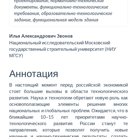
проектирование, нормативно-технические
документы, функционально-технологические
требования, образовательно-технологическое
задание, функциональная модель здания
Основное
Илья Александрович Звонов
Национальный исследовательский Московский
содержимое
государственный строи­тель­ный университет (НИУ
МГСУ)
статьи
Аннотация
В настоящий момент перед российской экономикой
стоят большие вызовы в области технологического
развития. Наука и технологии обретают новую роль как
основополагающие элементы решения многих
национальных и глобальных проблем. Ожидается, что в
ближайшие 10–15 лет приоритетами научно-
технологического развития России станут те
направления, которые позволят получить новые
научные и научно-технические результаты, создать