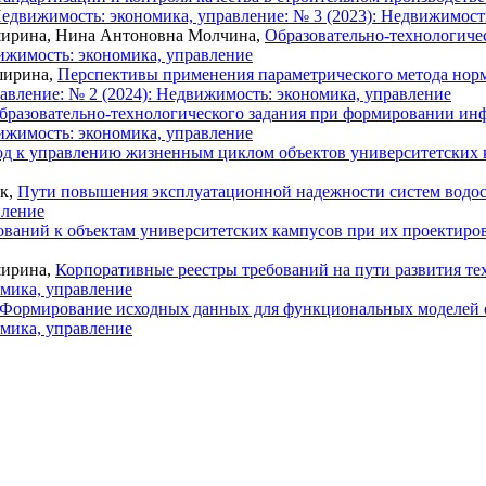
едвижимость: экономика, управление: № 3 (2023): Недвижимост
ширина, Нина Антоновна Молчина,
Образовательно-технологиче
ижимость: экономика, управление
ширина,
Перспективы применения параметрического метода норм
авление: № 2 (2024): Недвижимость: экономика, управление
бразовательно-технологического задания при формировании и
ижимость: экономика, управление
 к управлению жизненным циклом объектов университетских
ик,
Пути повышения эксплуатационной надежности систем водос
вление
ваний к объектам университетских кампусов при их проектиро
ширина,
Корпоративные реестры требований на пути развития те
омика, управление
Формирование исходных данных для функциональных моделей
омика, управление