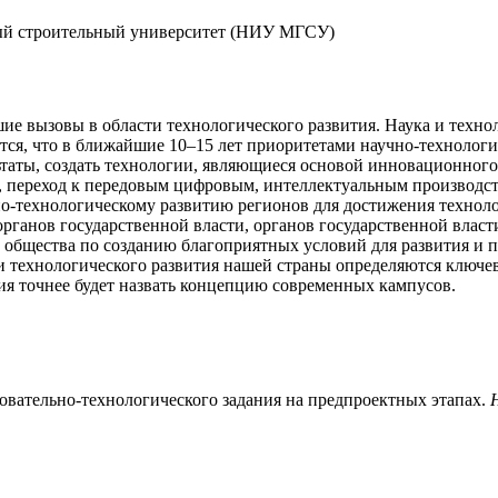
й строи­тель­ный университет (НИУ МГСУ)
ие вызовы в области технологического развития. Наука и техн
я, что в ближайшие 10–15 лет приоритетами научно-технологич
ьтаты, создать технологии, являющиеся основой инновационного
ле, переход к передовым цифровым, интеллектуальным производс
о-технологическому развитию регионов для достижения техноло
рганов государственной власти, органов государственной власт
 общества по созданию благоприятных условий для развития и 
и технологического развития нашей страны определяются ключев
ия точнее будет назвать концепцию современных кампусов.
зовательно-технологического задания на предпроектных этапах.