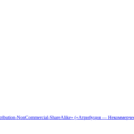
tribution-NonCommercial-ShareAlike» («Атрибуция — Некоммерче