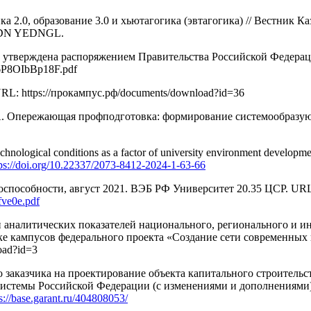
 2.0, образование 3.0 и хьютагогика (эвтагогика) // Вестник К
1 EDN YEDNGL.
 : утверждена распоряжением Правительства Российской Федерац
P8OIbBp18F.pdf
L: https://прокампус.рф/documents/download?id=36
. А. Опережающая профподготовка: формирование системообразу
nological conditions as a factor of university environment develo
tps://doi.org/10.22337/2073-8412-2024-1-63-66
оспособности, август 2021. ВЭБ РФ Университет 20.35 ЦСР. UR
fve0e.pdf
аналитических показателей национального, регионального и ин
ке кампусов федерального проекта «Создание сети современных
oad?id=3
заказчика на проектирование объекта капитального строительст
системы Российской Федерации (с изменениями и дополнениями)
s://base.garant.ru/404808053/