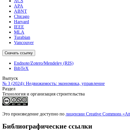
ACS
APA
ABNT
Chicago
Harvard
IEEE
MLA
Turabian
Vancouver
Скачать ссылку
Endnote/Zotero/Mendeley (RIS)
BibTeX
Выпуск
№ 3 (2024): Недвижимость: экономика, управление
Раздел
Технология и организация строительства
Это произведение доступно по
лицензии Creative Commons «At
Библиографические ссылки