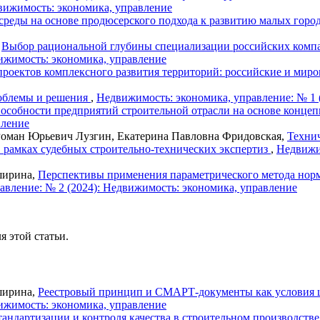
вижимость: экономика, управление
среды на основе продюсерского подхода к развитию малых горо
,
Выбор рациональной глубины специализации российских компа
ижимость: экономика, управление
роектов комплексного развития территорий: российские и мир
роблемы и решения
,
Недвижимость: экономика, управление: № 1 
особности предприятий строительной отрасли на основе конце
вление
Роман Юрьевич Лузгин, Екатерина Павловна Фридовская,
Техни
 рамках судебных строительно-технических экспертиз
,
Недвижим
ширина,
Перспективы применения параметрического метода норм
авление: № 2 (2024): Недвижимость: экономика, управление
я этой статьи.
ширина,
Реестровый принцип и СМАРТ-документы как условия 
ижимость: экономика, управление
андартизации и контроля качества в строительном производстве