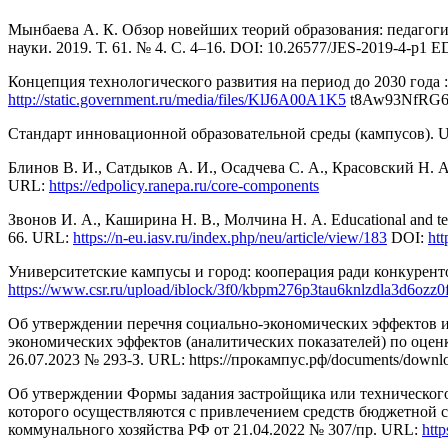
Мынбаева А. К. Обзор новейших теорий образования: педагогика
науки. 2019. Т. 61. № 4. С. 4–16. DOI: 10.26577/JES-2019-4-p
Концепция технологического развития на период до 2030 года
http://static.government.ru/media/files/KlJ6A00A1K5
t8Aw93NfRG6
Стандарт инновационной образовательной среды (кампусов). UR
Блинов В. И., Сатдыков А. И., Осадчева С. А., Красовский Н
URL:
https://edpolicy.ranepa.ru/core-components
Звонов И. А., Каширина Н. В., Молчина Н. А. Educational and tech
66. URL:
https://n-eu.iasv.ru/index.php/neu/article/view/183
DOI:
ht
Университетские кампусы и город: кооперация ради конкурент
https://www.csr.ru/upload/iblock/3f0/kbpm276p3tau6knlzdla3d6ozz0
Об утверждении перечня социально-экономических эффектов и 
экономических эффектов (аналитических показателей) по оцен
26.07.2023 № 293-З. URL: https://прокампус.рф/documents/downl
Об утверждении Формы задания застройщика или технического 
которого осуществляются с привлечением средств бюджетной 
коммунального хозяйства РФ от 21.04.2022 № 307/пр. URL:
http