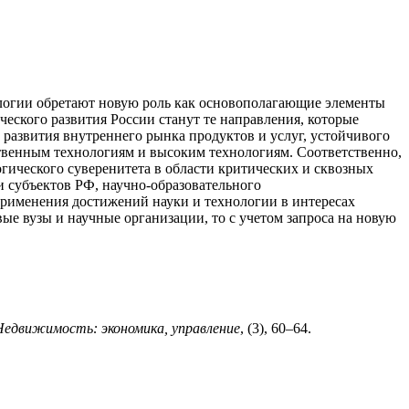
ологии обретают новую роль как основополагающие элементы
еского развития России станут те направления, которые
 развития внутреннего рынка продуктов и услуг, устойчивого
твенным технологиям и высоким технологиям. Соответственно,
гического суверенитета в области критических и сквозных
и субъектов РФ, научно-образовате
льного
применения достижений науки и технологии в интересах
ые вузы и научные организации, то с учетом запроса на новую
Недвижимость: экономика, управление
, (3), 60–64.