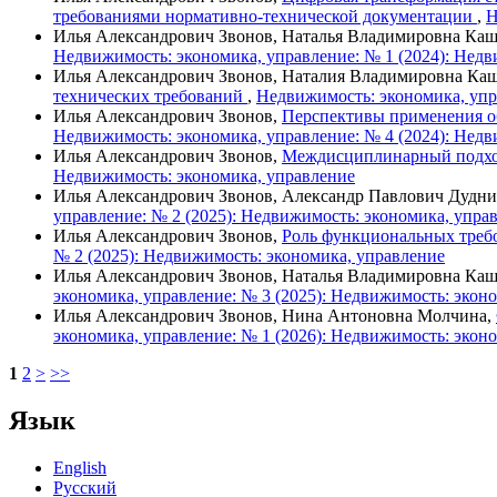
требованиями нормативно-технической документации
,
Н
Илья Александрович Звонов, Наталья Владимировна Ка
Недвижимость: экономика, управление: № 1 (2024): Недв
Илья Александрович Звонов, Наталия Владимировна Ка
технических требований
,
Недвижимость: экономика, упр
Илья Александрович Звонов,
Перспективы применения о
Недвижимость: экономика, управление: № 4 (2024): Недв
Илья Александрович Звонов,
Междисциплинарный подход
Недвижимость: экономика, управление
Илья Александрович Звонов, Александр Павлович Дудн
управление: № 2 (2025): Недвижимость: экономика, упра
Илья Александрович Звонов,
Роль функциональных требо
№ 2 (2025): Недвижимость: экономика, управление
Илья Александрович Звонов, Наталья Владимировна Ка
экономика, управление: № 3 (2025): Недвижимость: экон
Илья Александрович Звонов, Нина Антоновна Молчина,
экономика, управление: № 1 (2026): Недвижимость: экон
1
2
>
>>
Язык
English
Русский