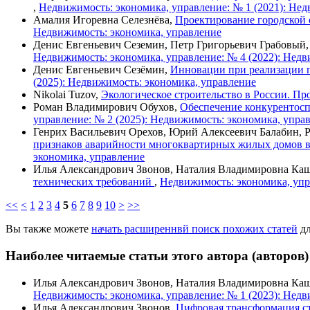
,
Недвижимость: экономика, управление: № 1 (2021): Нед
Амалия Игоревна Селезнёва,
Проектирование городской 
Недвижимость: экономика, управление
Денис Евгеньевич Сеземин, Петр Григорьевич Грабовый
Недвижимость: экономика, управление: № 4 (2022): Недв
Денис Евгеньевич Сезёмин,
Инновации при реализации п
(2025): Недвижимость: экономика, управление
Nikolai Tuzov,
Экологическое строительство в России. П
Роман Владимирович Обухов,
Обеспечение конкурентосп
управление: № 2 (2025): Недвижимость: экономика, упра
Генрих Васильевич Орехов, Юрий Алексеевич Балабин, 
признаков аварийности многоквартирных жилых домов в
экономика, управление
Илья Александрович Звонов, Наталия Владимировна Ка
технических требований
,
Недвижимость: экономика, упр
<<
<
1
2
3
4
5
6
7
8
9
10
>
>>
Вы также можете
начать расширеннвй поиск похожих статей
дл
Наиболее читаемые статьи этого автора (авторов)
Илья Александрович Звонов, Наталия Владимировна Ка
Недвижимость: экономика, управление: № 1 (2023): Недв
Илья Александрович Звонов,
Цифровая трансформация ст