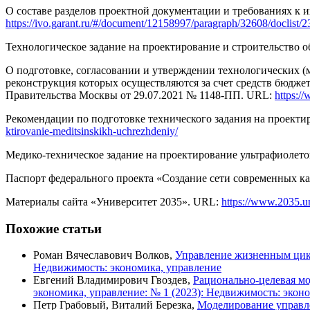
О составе разделов проектной документации и требованиях к 
https://ivo.garant.ru/#/document/12158997/paragraph/32608/doclist
Технологическое задание на проектирование и строительство 
О подготовке, согласовании и утверждении технологических (м
реконструкция которых осуществляются за счет средств бюдже
Правительства Москвы от 29.07.2021 № 1148-ПП. URL:
https:/
Рекомендации по подготовке технического задания на проект
ktirovanie-meditsinskikh-uchrezhdeniy/
Медико-техническое задание на проектирование ультрафиолет
Паспорт федерального проекта «Создание сети сов­ременных ка
Материалы сайта «Университет 2035». URL:
https://www.2035.un
Похожие статьи
Роман Вячеславович Волков,
Управление жизненным цик
Недвижимость: экономика, управление
Евгений Владимирович Гвоздев,
Рационально-целевая мо
экономика, управление: № 1 (2023): Недвижимость: экон
Петр Грабовый, Виталий Березка,
Моделирование управл