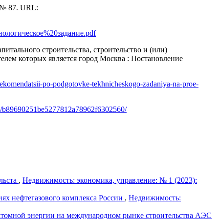
 № 87. URL:
/Технологическое%20задание.pdf
питального строительства, строительство и (или)
телем которых является город Москва : Постановление
i/rekomendatsii-po-podgotovke-tekhnicheskogo-zadaniya-na-pro­e­
458/b89690251be5277812a78962f6302560/
льста
,
Недвижимость: экономика, управление: № 1 (2023):
иях нефтегазового комплекса России
,
Недвижимость:
атомной энергии на международном рынке строительства АЭС