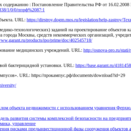
их содержанию : Постановление Правительства РФ от 16.02.2008
/2338/1/0/0/ппрф%2087:1
объекта. URL:
https://dirstroy.dogm.mos.ru/legislation/help-zastroy
едико-технологических) заданий на проектирование объектов ка
та города Москвы, средств некоммерческих организаций, учреди
/www.garant.ru/products/ipo/prime/doc/402545718/
ирование медицинских учреждений. URL:
http://osnova-pro.ru/stat
овой бактерицидной установки. URL:
https://base.garant.ru/4181
мпусов». URL: https://прокампус.рф/documents/download?id=29
iversity/
лом объекта недвижимости с использованием уравнения Ферхю
дель развития системы комплексной безопасности на предприят
омика, управление
ения рисками предынвестиционной фазы сооружения объектов 