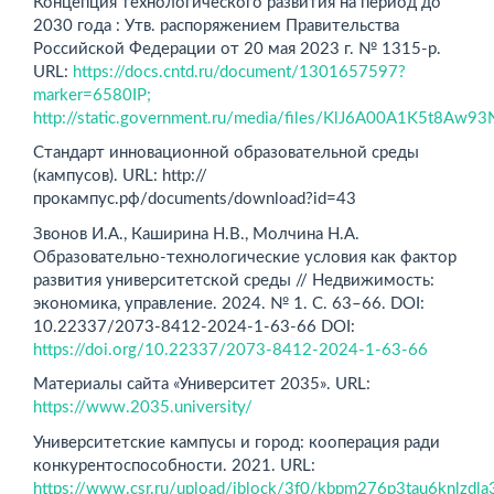
Концепция технологического развития на период до
2030 года : Утв. распоряжением Правительства
Российской Федерации от 20 мая 2023 г. № 1315-р.
URL:
https://docs.cntd.ru/document/1301657597?
marker=6580IP;
http://static.government.ru/media/files/KlJ6A00A1K5t8Aw9
Стандарт инновационной образовательной среды
(кампусов). URL: http://
прокампус.рф/documents/download?id=43
Звонов И.А., Каширина Н.В., Молчина Н.А.
Образовательно-технологические условия как фактор
развития университетской среды // Недвижимость:
экономика, управление. 2024. № 1. С. 63–66. DOI:
10.22337/2073-8412-2024-1-63-66 DOI:
https://doi.org/10.22337/2073-8412-2024-1-63-66
Материалы сайта «Университет 2035». URL:
https://www.2035.university/
Университетские кампусы и город: кооперация ради
конкурентоспособности. 2021. URL:
https://www.csr.ru/upload/iblock/3f0/kbpm276p3tau6knlzdla