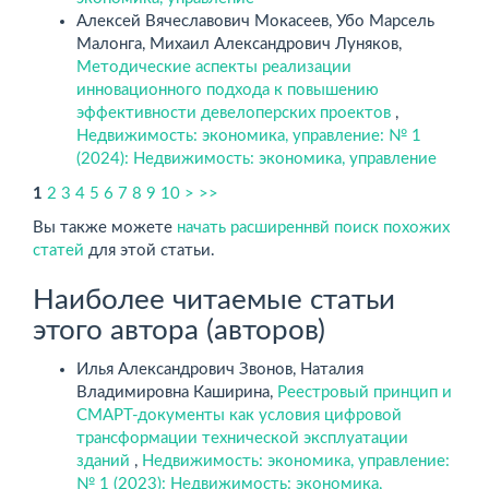
Алексей Вячеславович Мокасеев, Убо Марсель
Малонга, Михаил Александрович Луняков,
Методические аспекты реализации
инновационного подхода к повышению
эффективности девелоперских проектов
,
Недвижимость: экономика, управление: № 1
(2024): Недвижимость: экономика, управление
1
2
3
4
5
6
7
8
9
10
>
>>
Вы также можете
начать расширеннвй поиск похожих
статей
для этой статьи.
Наиболее читаемые статьи
этого автора (авторов)
Илья Александрович Звонов, Наталия
Владимировна Каширина,
Реестровый принцип и
СМАРТ-документы как условия цифровой
трансформации технической эксплуатации
зданий
,
Недвижимость: экономика, управление:
№ 1 (2023): Недвижимость: экономика,