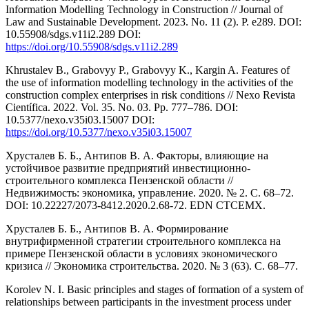
Information Modelling Technology in Construction // Journal of
Law and Sustainable Development. 2023. No. 11 (2). Р. e289. DOI:
10.55908/sdgs.v11i2.289 DOI:
https://doi.org/10.55908/sdgs.v11i2.289
Khrustalev B., Grabovуy P., Grabovуy K., Kargin A. Features of
the use of information modelling technology in the activities of the
construction complex enterprises in risk conditions // Nexo Revista
Científica. 2022. Vol. 35. No. 03. Pp. 777–786. DOI:
10.5377/nexo.v35i03.15007 DOI:
https://doi.org/10.5377/nexo.v35i03.15007
Хрусталев Б. Б., Антипов В. А. Факторы, влияющие на
устойчивое развитие предприятий инвестиционно-
строительного комплекса Пензенской области //
Недвижимость: экономика, управление. 2020. № 2. С. 68–72.
DOI: 10.22227/2073-8412.2020.2.68-72. EDN CTCEMX.
Хрусталев Б. Б., Антипов В. А. Формирование
внутрифирменной стратегии строительного комплекса на
примере Пензенской области в условиях экономического
кризиса // Экономика строительства. 2020. № 3 (63). С. 68–77.
Korolev N. I. Basic principles and stages of formation of a system of
relationships between participants in the investment process under