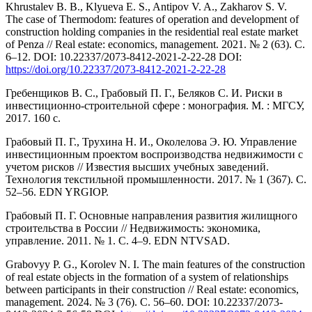
Khrustalev B. B., Klyueva E. S., Antipov V. A., Zakharov S. V.
The case of Thermodom: features of operation and development of
construction holding companies in the residential real estate market
of Penza // Real estate: economics, management. 2021. № 2 (63). С.
6–12. DOI: 10.22337/2073-8412-2021-2-22-28 DOI:
https://doi.org/10.22337/2073-8412-2021-2-22-28
Гребенщиков В. С., Грабовый П. Г., Беляков С. И. Риски в
инвестиционно-строительной сфере : монография. М. : МГСУ,
2017. 160 с.
Грабовый П. Г., Трухина Н. И., Околелова Э. Ю. Управление
инвестиционным проектом воспроизводства недвижимости с
учетом рисков // Известия высших учебных заведений.
Технология текстильной промышленности. 2017. № 1 (367). С.
52–56. EDN YRGIOP.
Грабовый П. Г. Основные направления развития жилищного
строительства в России // Недвижимость: экономика,
управление. 2011. № 1. С. 4–9. EDN NTVSAD.
Grabovyу P. G., Korolev N. I. The main features of the construction
of real estate objects in the formation of a system of relationships
between participants in their construction // Real estate: economics,
management. 2024. № 3 (76). С. 56–60. DOI: 10.22337/2073-