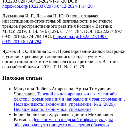
10.22337/2073-8412-2024-1-14-20 DOI:
https://doi.org/10.22337/2073-8412-2024-1-14-20
Лукманова И. Г., Яськова Н. Ю. О новых задачах
инвестиционно-строительной деятельности в контексте
трендов пространственного развития России // Вестник
МГСУ. 2019. Т. 14. № 6 (129). С. 774–784. DOI: 10.22227/1997-
0935.2019.6.774-784 DOI:
https://doi.org/10.22227/1997-
0935.2019.6.774-784
Чулков В. О., Шилина Е. Н. Проектирование жилой застройки
в условиях реновации жилищного фонда с учетом
организационных и технологических критериев // Вестник
евразийской науки. 2019. Т. 11. № 2. С. 78.
Похожие статьи
Манухина Любовь Андреевна, Артем Тимурович
Чопалавов,
Теневой рынок аренды жилья: масштабы,
факторы формирования и направления трансформации
,
Недвижимость: экономика, управление: № 2 (2026):
Недвижимость: экономика, управление
Борис Борисович Хрусталев, Даниил Михайлович
Разумов,
Девелопмент складской инфраструктуры
обслуживающего процесса возведения объектов