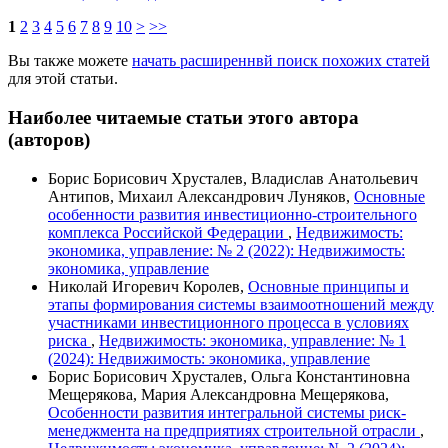
1
2
3
4
5
6
7
8
9
10
>
>>
Вы также можете
начать расширеннвй поиск похожих статей
для этой статьи.
Наиболее читаемые статьи этого автора
(авторов)
Борис Борисович Хрусталев, Владислав Анатольевич
Антипов, Михаил Александрович Луняков,
Основные
особенности развития инвестиционно-строительного
комплекса Российской Федерации
,
Недвижимость:
экономика, управление: № 2 (2022): Недвижимость:
экономика, управление
Николай Игоревич Королев,
Основные принципы и
этапы формирования системы взаимоотношений между
участниками инвестиционного процесса в условиях
риска
,
Недвижимость: экономика, управление: № 1
(2024): Недвижимость: экономика, управление
Борис Борисович Хрусталев, Ольга Константиновна
Мещерякова, Мария Александровна Мещерякова,
Особенности развития интегральной системы риск-
менеджмента на предприятиях строительной отрасли
,