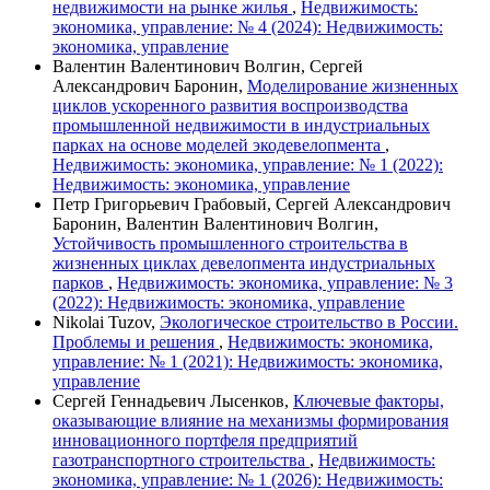
недвижимости на рынке жилья
,
Недвижимость:
экономика, управление: № 4 (2024): Недвижимость:
экономика, управление
Валентин Валентинович Волгин, Сергей
Александрович Баронин,
Моделирование жизненных
циклов ускоренного развития воспроизводства
промышленной недвижимости в индустриальных
парках на основе моделей экодевелопмента
,
Недвижимость: экономика, управление: № 1 (2022):
Недвижимость: экономика, управление
Петр Григорьевич Грабовый, Сергей Александрович
Баронин, Валентин Валентинович Волгин,
Устойчивость промышленного строительства в
жизненных циклах девелопмента индустриальных
парков
,
Недвижимость: экономика, управление: № 3
(2022): Недвижимость: экономика, управление
Nikolai Tuzov,
Экологическое строительство в России.
Проблемы и решения
,
Недвижимость: экономика,
управление: № 1 (2021): Недвижимость: экономика,
управление
Сергей Геннадьевич Лысенков,
Ключевые факторы,
оказывающие влияние на механизмы формирования
инновационного портфеля предприятий
газотранспортного строительства
,
Недвижимость:
экономика, управление: № 1 (2026): Недвижимость: