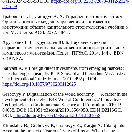
8412-2024-3-56-59 DOI:
https://doi.org/10.22337/2073-8412-2024-
3-56-59
Грабовый П. Г., Лапидус А. А. Управление строительством.
Организационные модели управления и контрактные
конструкции объекта капитального строительства : учебник в
2 ч. М. : Изд-во АСВ, 2022. 484 с.
Хрусталев Б. Б., Хрусталев Ю. Б. Научные аспекты
формирования региональных инвестиционно-строительных
комплексов : монография. Пенза : ПГУАС, 2014. 144 с. EDN
ZBKNRZ.
Sauvant K. P. Foreign direct investments from emerging markets :
The challenges ahead, by K. P. Sauvant and Geraldine McAlliste //
The International Trade Journal. 2010. 492 p. DOI:
https://doi.org/10.1057/9780230112025
Grabovуy P. Digitalization of the world economy — A factor in the
development of society : E3S Web of Conferences // Innovative
Technologies in Environmental Science and Education. 2019. P.
04058. DOI: 10.1051/e3sconf/201913504058. EDN DZHSGC.
DOI:
https://doi.org/10.1051/e3sconf/201913504058
Khrustalev B., Grabovyу P., Grabovyу K., Kargin A. Taking into
Account the Impact of Various Types of Losses When Using