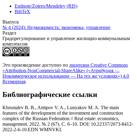
Endnote/Zotero/Mendeley (RIS)
BibTeX
Выпуск
№ 4 (2024): Недвижимость: экономика, управление
Раздел
Градорегулирование и управление жилищно-коммунальным
комплексом
Это произведение доступно по
лицензии Creative Commons
«Attribution-NonCommercial-ShareAlike» («Атрибуция —
Некоммерческое использование — На тех же условиях») 4.0
Всемирная
.
Библиографические ссылки
Khrustalev B. B., Antipov V. A., Lunyakov M. A. The main
features of the development of the investment and construction
complex of the Russian Federation // Real estate: economics,
management. 2022. № 2 (67). С. 6–10. DOI: 10.22337/2073-8412-
2022-2-6-10.EDN WMNVKI.