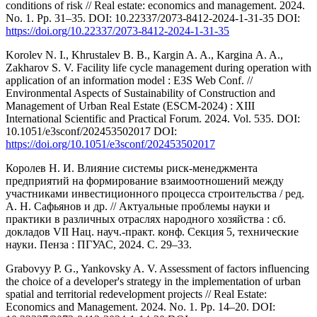
conditions of risk // Real estate: economics and management. 2024.
No. 1. Pp. 31–35. DOI: 10.22337/2073-8412-2024-1-31-35 DOI:
https://doi.org/10.22337/2073-8412-2024-1-31-35
Korolev N. I., Khrustalev B. B., Kargin A. A., Karginа A. A.,
Zakharov S. V. Facility life cycle management during operation with
application of an information model : E3S Web Conf. //
Environmental Aspects of Sustainability of Construction and
Management of Urban Real Estate (ESCM-2024) : XIII
International Scientific and Practical Forum. 2024. Vol. 535. DOI:
10.1051/e3sconf/202453502017 DOI:
https://doi.org/10.1051/e3sconf/202453502017
Королев Н. И. Влияние системы риск-менеджмента
предприятий на формирование взаимоотношений между
участниками инвестиционного процесса строительства / ред.
А. Н. Сафьянов и др. // Актуальные проблемы науки и
практики в различных отраслях народного хозяйства : сб.
докладов VII Нац. науч.-практ. конф. Секция 5, технические
науки. Пенза : ПГУАС, 2024. С. 29–33.
Grabovyу P. G., Yankovsky A. V. Assessment of factors influencing
the choice of a developer's strategy in the implementation of urban
spatial and territorial redevelopment projects // Real Estate:
Economics and Management. 2024. No. 1. Рр. 14–20. DOI: