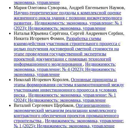
экономика, управление
Мария Олеговна Суворова, Андрей Евгеньевич Наумов,
Научно-теоретические подходы к комплексной оценке
жизненного цикла здания с позиции низкоуглеродного
развития
,
Недвижимость: экономика, управление: № 1
(2023): Недвижимость: экономика, управление
Наталья Юрьевна Серёгина, Сергей Андреевич Сербин,
Никита Игоревич Фомин,
Разработка схемы
взаимодействия участников строительного процесса с
целью получения достоверной сметной стоимости на
этапе проведения государственной экспертизы
проектной документации с помощью технологий
информационного моделирования
,
Недвижимость:
экономика, управление: № 4 (2023): Недвижимость:
экономика, управление
Николай Игоревич Королев,
Основные принципы и
этапы формирования системы взаимоотношений между
участниками инвестиционного процесса в условиях
риска
,
Недвижимость: экономика, управление: № 1
(2024): Недвижимость: экономика, управление
Виталий Сергеевич Щербаков,
Организационно-
экономический механизм реализации комплексного
контрактного обеспечения проектов промышленного
строительства
,
Недвижимость: экономика, управление:
№ 1 (2025): Недвижимость: экономика, управление