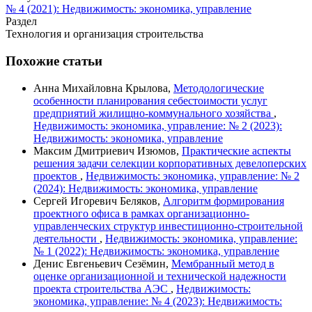
№ 4 (2021): Недвижимость: экономика, управление
Раздел
Технология и организация строительства
Похожие статьи
Анна Михайловна Крылова,
Методологические
особенности планирования себестоимости услуг
предприятий жилищно-коммунального хозяйства
,
Недвижимость: экономика, управление: № 2 (2023):
Недвижимость: экономика, управление
Максим Дмитриевич Изюмов,
Практические аспекты
решения задачи селекции корпоративных девелоперских
проектов
,
Недвижимость: экономика, управление: № 2
(2024): Недвижимость: экономика, управление
Сергей Игоревич Беляков,
Алгоритм формирования
проектного офиса в рамках организационно-
управленческих структур инвестиционно-строительной
деятельности
,
Недвижимость: экономика, управление:
№ 1 (2022): Недвижимость: экономика, управление
Денис Евгеньевич Сезёмин,
Мембранный метод в
оценке организационной и технической надежности
проекта строительства АЭС
,
Недвижимость:
экономика, управление: № 4 (2023): Недвижимость: