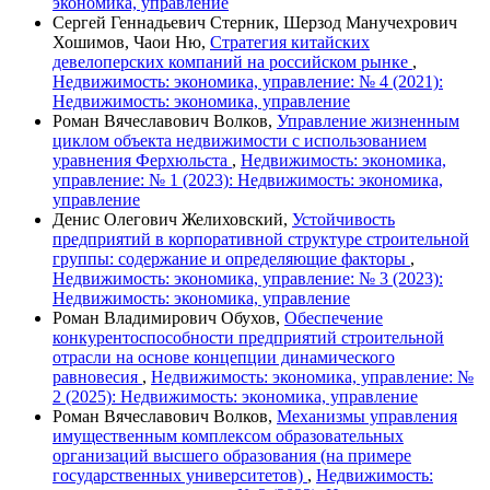
экономика, управление
Сергей Геннадьевич Стерник, Шерзод Манучехрович
Хошимов, Чаои Ню,
Стратегия китайских
девелоперских компаний на российском рынке
,
Недвижимость: экономика, управление: № 4 (2021):
Недвижимость: экономика, управление
Роман Вячеславович Волков,
Управление жизненным
циклом объекта недвижимости с использованием
уравнения Ферхюльста
,
Недвижимость: экономика,
управление: № 1 (2023): Недвижимость: экономика,
управление
Денис Олегович Желиховский,
Устойчивость
предприятий в корпоративной структуре строительной
группы: содержание и определяющие факторы
,
Недвижимость: экономика, управление: № 3 (2023):
Недвижимость: экономика, управление
Роман Владимирович Обухов,
Обеспечение
конкурентоспособности предприятий строительной
отрасли на основе концепции динамического
равновесия
,
Недвижимость: экономика, управление: №
2 (2025): Недвижимость: экономика, управление
Роман Вячеславович Волков,
Механизмы управления
имущественным комплексом образовательных
организаций высшего образования (на примере
государственных университетов)
,
Недвижимость: