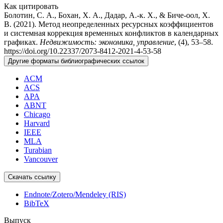
Как цитировать
Болотин, С. А., Бохан, Х. А., Дадар, А.-к. Х., & Биче-оол, Х.
В. (2021). Метод неопределенных ресурсных коэффициентов
и системная коррекция временных конфликтов в календарных
графиках.
Недвижимость: экономика, управление
, (4), 53–58.
https://doi.org/10.22337/2073-8412-2021-4-53-58
Другие форматы библиографических ссылок
ACM
ACS
APA
ABNT
Chicago
Harvard
IEEE
MLA
Turabian
Vancouver
Скачать ссылку
Endnote/Zotero/Mendeley (RIS)
BibTeX
Выпуск