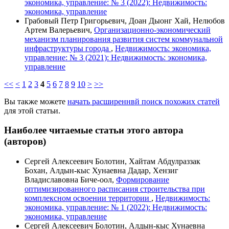
экономика, управление: № 3 (2022): Недвижимость:
экономика, управление
Грабовый Петр Григорьевич, Доан Дыонг Хай, Нелюбов
Артем Валерьевич,
Организационно-экономический
механизм планирования развития систем коммунальной
инфраструктуры города
,
Недвижимость: экономика,
управление: № 3 (2021): Недвижимость: экономика,
управление
<<
<
1
2
3
4
5
6
7
8
9
10
>
>>
Вы также можете
начать расширеннвй поиск похожих статей
для этой статьи.
Наиболее читаемые статьи этого автора
(авторов)
Сергей Алексеевич Болотин, Хайтам Абдулраззак
Бохан, Алдын-кыс Хунаевна Дадар, Хензиг
Владиславовна Биче-оол,
Формирование
оптимизированного расписания строительства при
комплексном освоении территории
,
Недвижимость:
экономика, управление: № 1 (2022): Недвижимость:
экономика, управление
Сергей Алексеевич Болотин, Алдын-кыс Хунаевна