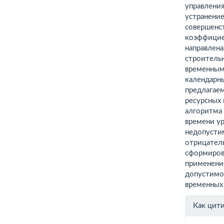
управления
устранени
совершенс
коэффицие
направлен
строительн
временным
календарн
предлагае
ресурсных
алгоритма 
времени ур
недопусти
отрицател
сформиров
применени
допустимо
временных
Инфо
Как цит
о ста