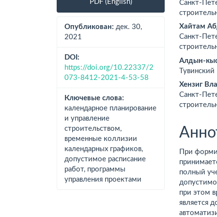
PDF (English)
Санкт-Пет
панель
соде
строитель
статьи
стат
Хайтам Аб
Опубликован:
дек. 30,
Санкт-Пет
2021
строитель
DOI:
Алдын-кыс
https://doi.org/10.22337/2
Тувинский 
073-8412-2021-4-53-58
Хензиг Вл
Санкт-Пет
Ключевые слова:
строитель
календарное планирование
и управление
строительством,
Анно
временные коллизии
календарных графиков,
При форми
допустимое расписание
принимает
работ, программы
полный уч
управления проектами
допустимо
при этом в
является 
автоматизи