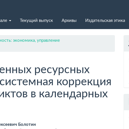
нале
Текущий выпуск
Архивы
Издательская этика
ость: экономика, управление
енных ресурсных
системная коррекция
иктов в календарных
вное
ексеевич Болотин