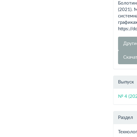
Болотин, 
(2021).
системн
графика
https://
Други
Скача
Выпуск
№ 4 (20
Раздел
Технолог