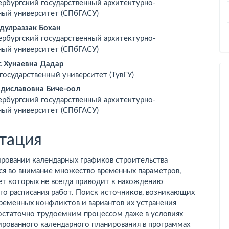
ербургский государственный архитектурно-
ржимое
ный университет (СПбГАСУ)
ьи
дулраззак Бохан
ербургский государственный архитектурно-
ный университет (СПбГАСУ)
 Хунаевна Дадар
государственный университет (ТувГУ)
адиславовна Биче-оол
ербургский государственный архитектурно-
ный университет (СПбГАСУ)
тация
ровании календарных графиков строительства
ся во внимание множество временных параметров,
ет которых не всегда приводит к нахождению
го расписания работ. Поиск источников, возникающих
ременных конфликтов и вариантов их устранения
достаточно трудоемким процессом даже в условиях
рованного календарного планирования в программах