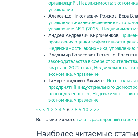
организаций
,
Недвижимость: экономика,
управление
Александр Николаевич Рожков, Вера Вл
управления жизнеобеспечением: тополо
управление: № 2 (2025): Недвижимость:
Андрей Андреевич Кирпиченков,
Примене
проведения оценки эффективности реал
Недвижимость: экономика, управление: 
Владимир Борисович Ткаченко, Валенти
законодательства в сфере строительств
квартале 2022 года
,
Недвижимость: экон
экономика, управление
Тимур Загидович Ажимов,
Интегральная 
предприятий индустриального домострое
неопределенности
,
Недвижимость: экон
экономика, управление
<<
<
1
2
3
4
5
6
7
8
9
10
>
>>
Вы также можете
начать расширеннвй поиск 
Наиболее читаемые статьи 