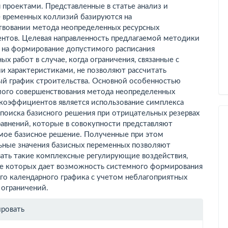
 проектами. Представленные в статье анализ и
е временных коллизий базируются на
твовании метода неопределенных ресурсных
нтов. Целевая направленность предлагаемой методики
а на формирование допустимого расписания
ых работ в случае, когда ограничения, связанные с
и характеристиками, не позволяют рассчитать
ый график строительства. Основной особенностью
мого совершенствования метода неопределенных
 коэффициентов является использование симплекса
поиска базисного решения при отрицательных резервах
авнений, которые в совокупности представляют
мое базисное решение. Полученные при этом
ьные значения базисных переменных позволяют
ать такие комплексные регулирующие воздействия,
е которых дает возможность системного формирования
го календарного графика с учетом неблагоприятных
 ограничений.
рмация
ировать
тье