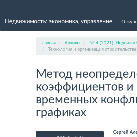
Главная
навигационная
панель
Недвижимость: экономика, управление
О жур
Основное
содержимое
Боковая
панель
Главная
Архивы
№ 4 (2021): Недвижим
Технология и организация строительства
Метод неопредел
коэффициентов и 
временных конфл
графиках
Боковая
Осно
Сергей Ал