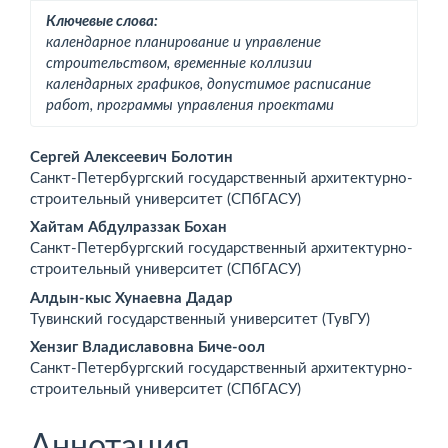
Ключевые слова:
календарное планирование и управление
строительством, временные коллизии
календарных графиков, допустимое расписание
работ, программы управления проектами
Основное
Сергей Алексеевич Болотин
Санкт-Петербургский государственный архитектурно-
содержимое
строительный университет (СПбГАСУ)
статьи
Хайтам Абдулраззак Бохан
Санкт-Петербургский государственный архитектурно-
строительный университет (СПбГАСУ)
Алдын-кыс Хунаевна Дадар
Тувинский государственный университет (ТувГУ)
Хензиг Владиславовна Биче-оол
Санкт-Петербургский государственный архитектурно-
строительный университет (СПбГАСУ)
Аннотация