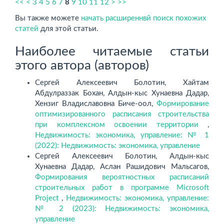
<<
<
3
4
5
6
7
8
9
10
11
12
>
>>
Вы также можете
начать расширеннвй поиск похожих
статей
для этой статьи.
Наиболее читаемые статьи
этого автора (авторов)
Сергей Алексеевич Болотин, Хайтам
Абдулраззак Бохан, Алдын-кыс Хунаевна Дадар,
Хензиг Владиславовна Биче-оол,
Формирование
оптимизированного расписания строительства
при комплексном освоении территории
,
Недвижимость: экономика, управление: № 1
(2022): Недвижимость: экономика, управление
Сергей Алексеевич Болотин, Алдын-кыс
Хунаевна Дадар, Аслан Рашидович Мальсагов,
Формирования вероятностных расписаний
строительных работ в программе Microsoft
Project
,
Недвижимость: экономика, управление:
№ 2 (2023): Недвижимость: экономика,
управление