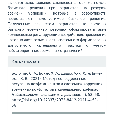
является использование симплекса алгоритма поиска
базисного решения при отрицательных резервах
времени уравнений, которые в совокупности
представляют недопустимое базисное решение.
Полученные при этом отрицательные значения
базисных переменных позволяют сформировать такие
комплексные регулирующие воздействия, применение
которых дает возможность системного формирования
допустимого календарного графика с учетом
неблагоприятных временных ограничений.
Информация
Как цитировать
о статье
Болотин, С. А., Бохан, Х. А., Дадар, А.-к. Х., & Биче-
оол, Х. В. (2021). Метод неопределенных
ресурсных коэффициентов и системная коррекция
временных конфликтов в календарных графиках.
Недвижимость: экономика, управление
, (4), 53–58.
https://doi.org/10.22337/2073-8412-2021-4-53-
58