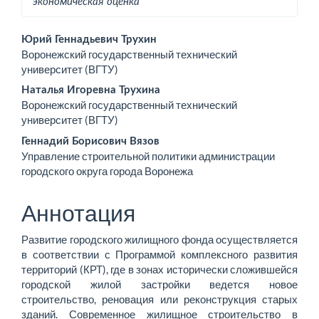
экономическая оценка
Основное
Юрий Геннадьевич Трухин
Воронежский государственный технический
содержимое
университет (ВГТУ)
статьи
Наталья Игоревна Трухина
Воронежский государственный технический
университет (ВГТУ)
Геннадий Борисович Вязов
Управление строительной политики администрации
городского округа города Воронежа
Аннотация
Развитие городского жилищного фонда осуществляется
в соответствии с Программой комплексного развития
территорий (КРТ), где в зонах исторически сложившейся
городской жилой застройки ведется новое
строительство, реновация или реконструкция старых
зданий. Современное жилищное строительство в