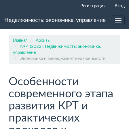
Главная
Регистрация
Вход
навигационная
панель
Недвижимость: экономика, управление
Основное
Toggl
содержимое
navig
Боковая
панель
Главная
Архивы
№ 4 (2022): Недвижимость: экономика,
управление
Экономика и менеджмент недвижимости
Особенности
современного этапа
развития КРТ и
практических