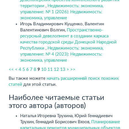
территории
,
Недвижимость: экономика,
управление: № 1 (2026): Недвижимость:
экономика, управление
Игорь Владимирович Кущенко, Валентин
Валентинович Волгин,
Пространственно-
ресурсный девелопмент в создании каркаса
качества городской среды Донецкой Народной
Республики
,
Недвижимость: экономика,
управление: № 4 (2023): Недвижимость:
экономика, управление
<<
<
4
5
6
7
8
9
10
11
12
13
>
>>
Вы также можете
начать расширеннвй поиск похожих
статей
для этой статьи.
Наиболее читаемые статьи
этого автора (авторов)
Наталья Игоревна Трухина, Юрий Геннадиевич
Трухин, Геннадий Борисович Вязов,
Планирование
капитальных ремонтов муниципальных объектов