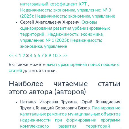
интегральный коэффициент КРТ
,
Недвижимость: экономика, управление: № 3
(2025): Недвижимость: экономика, управление
Сергей Анатольевич Хиревич,
Основы
сценарирования развития урбанизированных
территорий
,
Недвижимость: экономика,
управление: № 1 (2025): Недвижимость:
экономика, управление
<<
<
1
2
3
4
5
6
7
8
9
10
>
>>
Вы также можете
начать расширеннвй поиск похожих
статей
для этой статьи.
Наиболее читаемые статьи
этого автора (авторов)
Наталья Игоревна Трухина, Юрий Геннадиевич
Трухин, Геннадий Борисович Вязов,
Планирование
капитальных ремонтов муниципальных объектов
недвижимости при формировании программ
комплексного развития территорий
,