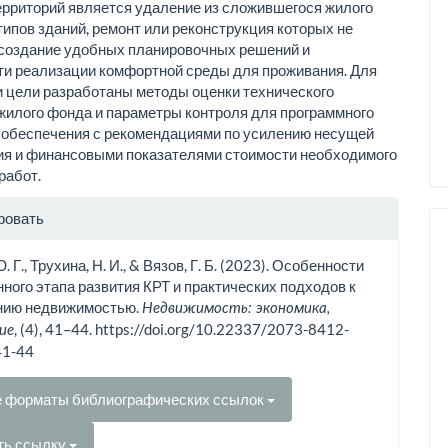
ерриторий является удаление из сложившегося жилого
типов зданий, ремонт или реконструкция которых не
создание удобных планировочных решений и
и реализации комфортной среды для проживания. Для
 цели разработаны методы оценки технического
жилого фонда и параметры контроля для програм­много
 обеспечения с рекомендациями по усилению несущей
ия и финансовыми показателями стоимости необходимого
работ.
рмация
ровать
тье
. Г., Трухина, Н. И., & Вязов, Г. Б. (2023). Особенности
ного этапа развития КРТ и практических подходов к
нию недвижимостью.
Недвижимость: экономика,
, (4), 41–44. https://doi.org/10.22337/2073-8412-
ие
41-44
е форматы библиографических ссылок
ть ссылку