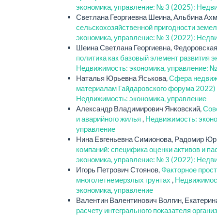
экономика, управление: № 3 (2025): Недв
Светлана Георгиевна Шеина, Альбина Ах
сельскохозяйственной пригодности земел
экономика, управление: № 3 (2022): Недв
Шеина Светлана Георгиевна, Федоровская
политика как базовый элемент развития э
Недвижимость: экономика, управление: №
Наталья Юрьевна Яськова,
Сфера недвижи
материалам Гайдаровского форума 2022)
Недвижимость: экономика, управление
Александр Владимирович Янковский,
Сов
и аварийного жилья
,
Недвижимость: эконо
управление
Нина Евгеньевна Симионова, Радомир Юр
компаний: специфика оценки активов и па
экономика, управление: № 3 (2022): Недв
Игорь Петрович Стоянов,
Факторное прост
многолетнемерзлых грунтах
,
Недвижимост
экономика, управление
Валентин Валентинович Волгин, Екатерин
расчету интегрального показателя орган