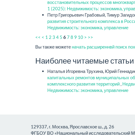
восстановительных процессов многоква
1 (2025): Недвижимость: экономика, упра
Петр Григорьевич Грабовый, Тимур Загид
развития строительного комплекса в Рос
Недвижимость: экономика, управление
<<
<
1
2
3
4
5
7
8
9
10
>
>>
6
Вы также можете
начать расширеннвй поиск по
Наиболее читаемые статьи э
Наталья Игоревна Трухина, Юрий Геннади
капитальных ремонтов муниципальных об
комплексного развития территорий
,
Недви
Недвижимость: экономика, управление
129337, г. Москва, Ярославское ш., д. 26
ФГБОУ ВО «Национальный исследовательский Мо