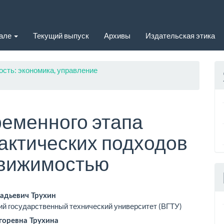
нале
Текущий выпуск
Архивы
Издательская этика
ость: экономика, управление
еменного этапа
рактических подходов
движимостью
вное
адьевич Трухин
й государственный технический университет (ВГТУ)
ржимое
горевна Трухина