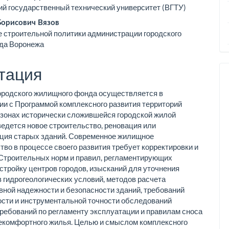
ьи
й государственный технический университет (ВГТУ)
Борисович Вязов
 строительной политики администрации городского
ода Воронежа
тация
ородского жилищного фонда осуществляется в
ии с Программой комплексного развития территорий
 в зонах исторически сложившейся городской жилой
ведется новое строительство, реновация или
ция старых зданий. Современное жилищное
тво в процессе своего развития требует корректировки и
Строительных норм и правил, регламентирующих
стройку центров городов, изысканий для уточнения
 гидрогеологических условий, методов расчета
вной надежности и безопасности зданий, требований
сти и инструментальной точности обследований
требований по регламенту эксплуатации и правилам сноса
некомфортного жилья. Целью и смыслом комплексного