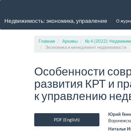
Главная
навигационная
панель
Недвижимость: экономика, управление
О жур
Основное
содержимое
Боковая
панель
Главная
Архивы
№ 4 (2022): Недвижим
Экономика и менеджмент недвижимости
Особенности совр
развития КРТ и п
к управлению не
Боковая
Осно
Юрий Генн
PDF (English)
Воронежски
панель
соде
Наталья И