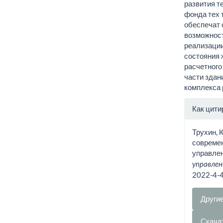
развития т
фонда тех 
обеспечат 
возможност
реализации
состояния 
расчетного
части здан
комплекса 
Инфо
Как цити
о ста
Трухин, Ю
современ
управле
управлен
2022-4-
Други
Скача