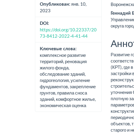
статьи
стат
янв. 10,
Воронежски
Опубликован:
2023
Геннадий 
Управление
DOI:
округа гор
https://doi.org/10.22337/20
73-8412-2022-4-41-44
Анно
Ключевые слова:
Развитие г
комплексное развитие
соответств
территорий, реновация
(КРТ), где
жилого фонда,
застройки 
обследование зданий,
реконструк
гидрогеология, усиление
строительс
фундаментов, закрепление
уточнения 
грунтов, правила сноса
плотную за
зданий, комфортное жилье,
параметров
экономическая оценка
конструкти
периодично
объектов, 
старого и 