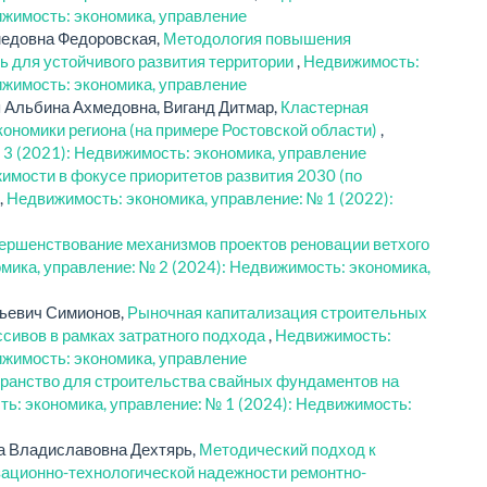
ижимость: экономика, управление
медовна Федоровская,
Методология повышения
ь для устойчивого развития территории
,
Недвижимость:
ижимость: экономика, управление
 Альбина Ахмедовна, Виганд Дитмар,
Кластерная
кономики региона (на примере Ростовской области)
,
 3 (2021): Недвижимость: экономика, управление
мости в фокусе приоритетов развития 2030 (по
,
Недвижимость: экономика, управление: № 1 (2022):
ершенствование механизмов проектов реновации ветхого
мика, управление: № 2 (2024): Недвижимость: экономика,
ьевич Симионов,
Рыночная капитализация строительных
ссивов в рамках затратного подхода
,
Недвижимость:
ижимость: экономика, управление
ранство для строительства свайных фундаментов на
ь: экономика, управление: № 1 (2024): Недвижимость:
а Владиславовна Дехтярь,
Методический подход к
изационно-технологической надежности ремонтно-