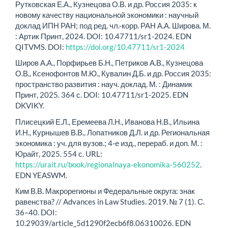
Рутковская Е.А., Кузнецова О.В. и др. Россия 2035: к
новому качеству национальной экономики : научный
доклад ИПН РАН; под ред. чл.-корр. РАН А.А. Широва. М.
: Артик Принт, 2024. DOI: 10.47711/sr1-2024. EDN
QITVMS. DOI:
https://doi.org/10.47711/sr1-2024
Широв А.А., Порфирьев Б.Н., Петриков А.В., Кузнецова
О.В., Ксенофонтов М.Ю., Кувалин Д.Б. и др. Россия 2035:
пространство развития : науч. доклад. М. : Динамик
Принт, 2025. 364 с. DOI: 10.47711/sr1-2025. EDN
DKVIKY.
Плисецкий Е.Л., Еремеева Л.Н., Иванова Н.В., Ильина
И.Н., Курнышев В.В., Лопатников Д.Л. и др. Региональная
эконо­мика : уч. для вузов.; 4-е изд., перераб. и доп. М. :
Юрайт, 2025. 554 с. URL:
https://urait.ru/book/regionalnaya-ekonomika-560252
.
EDN YEASWM.
Ким В.В. Макрорегионы и Федеральные округа: знак
равенства? // Advances in Law Studies. 2019. № 7 (1). С.
36–40. DOI:
10.29039/article_5d1290f2ecb6f8.06310026. EDN