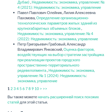
Дубае)
,
Недвижимость: экономика, управление: №
4 (2021): Недвижимость: экономика, управление
Павел Павлович Олейник, Лилия Алексеевна
Пахомова,
Определение организационно-
технологических параметров жилых зданий из
крупногабаритных объемных блоков
,
Недвижимость: экономика, управление: № 4
(2022): Недвижимость: экономика, управление
Петр Григорьевич Грабовый, Александр
Владимирович Янковский,
Оценка факторов,
воздействующих на выбор стратегии застройщика
при реализации проектов городского
пространственно-территориального
редевелопмента
,
Недвижимость: экономика,
управление: № 1 (2024): Недвижимость:
экономика, управление
2
3
4
5
6
7
8
9
10
>
>>
1
Вы также можете
начать расширеннвй поиск похожих
статей
для этой статьи.