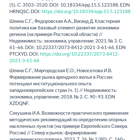
(5). С. 3503–3520. DOI: 10.18334/epp.15.5.123188. EDN
HRNQSC. DOI:
https://doi.org/10.18334/epp.15.5.123188
Шеина С.Г., Федоровская А.А., Виганд Д. Кластерная
политика как базовый элемент развития экономики
региона (на примере Ростовской области) //
Недвижимость: экономика, управление. 2021. № 3. С.
61–66. DOI: 10.22337/2073-8412-2021-3-61-66. EDN
PTCXYD. DOI:
https://doi.org/10.22337/2073-8412-
2021-3-61-66
Шеина С.Г., Миргородская Е.О., Новоселова И.В.
Формирование рынка арендного жилья в России:
потенциал институционального опыта
западноевропейских стран (ч. 1) // Недвижимость:
экономика, управление. 2018. № 2. С. 90–93. EDN
XZDQNF.
Секушина И.А. Возможности практического применения
методических рекомендаций по определению опорных
населенных пунктов (на примере Европейского Севера
России) // Север и рынок: формирование
экономического порядка. 2023. Т. 26. № 2 (80). С. 160–