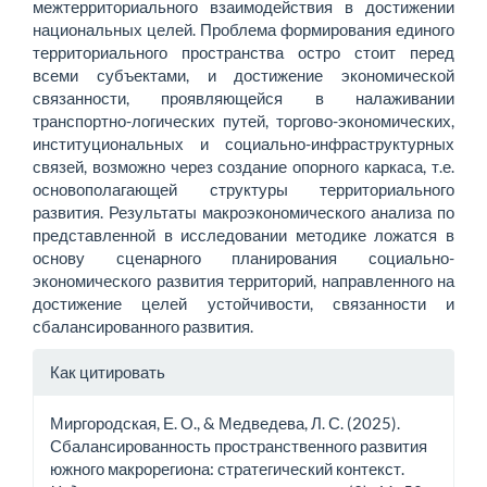
межтерриториального взаимодействия в достижении
национальных целей. Проблема формирования единого
территориального пространства остро стоит перед
всеми субъектами, и достижение экономической
связанности, проявляющейся в налаживании
транспортно-­логических путей, торгово-экономических,
институциональных и социально-инфраструктурных
связей, возможно через создание опорного каркаса, т.е.
основополагающей структуры территориального
развития. Результаты макро­экономического анализа по
представленной в исследовании методике ложатся в
основу сценарного планирования социально-
экономического развития территорий, направленного на
достижение целей устойчивости, связанности и
сбалансированного развития.
Информация
Как цитировать
о статье
Миргородская, Е. О., & Медведева, Л. С. (2025).
Сбалансированность пространственного развития
южного макрорегиона: стратегический контекст.