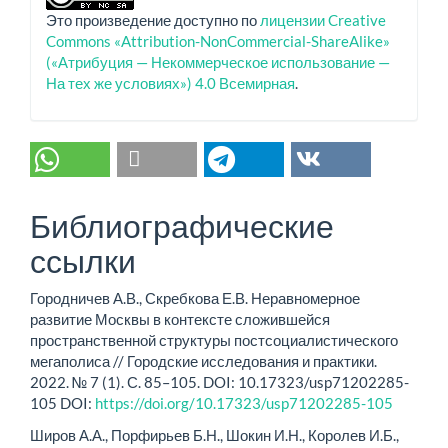
Это произведение доступно по
лицензии Creative
Commons «Attribution-NonCommercial-ShareAlike»
(«Атрибуция — Некоммерческое использование —
На тех же условиях») 4.0 Всемирная
.
Библиографические
ссылки
Городничев А.В., Скребкова Е.В. Неравномерное
развитие Москвы в контексте сложившейся
пространственной структуры постсоциалистического
мегаполиса // Городские исследования и практики.
2022. № 7 (1). С. 85–105. DOI: 10.17323/usp71202285-
105 DOI:
https://doi.org/10.17323/usp71202285-105
Широв А.А., Порфирьев Б.Н., Шокин И.Н., Королев И.Б.,