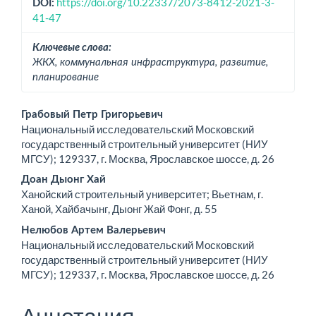
https://doi.org/10.22337/2073-8412-2021-3-
DOI:
41-47
Ключевые слова:
ЖКХ, коммунальная инфраструктура, развитие,
планирование
Основное
Грабовый Петр Григорьевич
Национальный исследовательский Московский
содержимое
государственный строительный университет (НИУ
МГСУ); 129337, г. Москва, Ярославское шоссе, д. 26
статьи
Доан Дыонг Хай
Ханойский строительный университет; Вьетнам, г.
Ханой, Хайбачынг, Дыонг Жай Фонг, д. 55
Нелюбов Артем Валерьевич
Национальный исследовательский Московский
государственный строительный университет (НИУ
МГСУ); 129337, г. Москва, Ярославское шоссе, д. 26
Аннотация