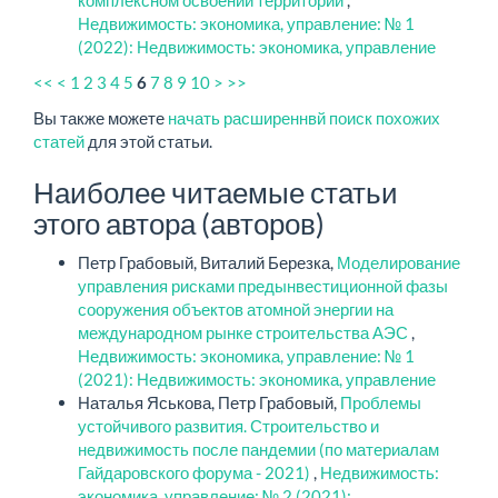
комплексном освоении территории
,
Недвижимость: экономика, управление: № 1
(2022): Недвижимость: экономика, управление
<<
<
1
2
3
4
5
7
8
9
10
>
>>
6
Вы также можете
начать расширеннвй поиск похожих
статей
для этой статьи.
Наиболее читаемые статьи
этого автора (авторов)
Петр Грабовый, Виталий Березка,
Моделирование
управления рисками предынвестиционной фазы
сооружения объектов атомной энергии на
международном рынке строительства АЭС
,
Недвижимость: экономика, управление: № 1
(2021): Недвижимость: экономика, управление
Наталья Яськова, Петр Грабовый,
Проблемы
устойчивого развития. Строительство и
недвижимость после пандемии (по материалам
Гайдаровского форума - 2021)
,
Недвижимость:
экономика, управление: № 2 (2021):