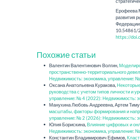
стратегичес
Ерофеева М
развития р
Федерации 
10.54861/
https://do
Похожие статьи
Валентин Валентинович Волгин,
Моделиро
пространственно-территориального деве
Недвижимость: экономика, управление: №
Оксана Анатольевна Куракова,
Некоторые
руководства с учетом типов личности и у
управление: № 4 (2022): Недвижимость: э
Манухина Любовь Андреевна, Артем Тиму
масштабы, факторы формирования и нап
управление: № 2 (2026): Недвижимость: э
Юлия Борискина,
Влияние цифровых и онл
Недвижимость: экономика, управление: №
Константин Владимирович Ефимов,
Класт