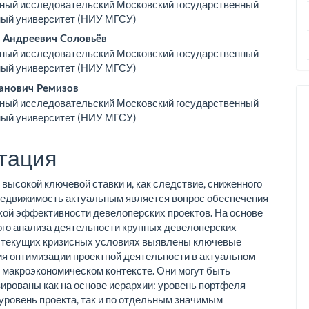
ный исследовательский Московский государственный
ржимое
ный университет (НИУ МГСУ)
ьи
 Андреевич Соловьёв
ный исследовательский Московский государственный
ный университет (НИУ МГСУ)
анович Ремизов
ный исследовательский Московский государственный
ный университет (НИУ МГСУ)
тация
 высокой ключевой ставки и, как следствие, сниженного
недвижимость актуальным является вопрос обеспечения
ой эффективности деве­лоперских проектов. На основе
го анализа деятельности крупных девелоперских
в текущих кризисных условиях выявлены ключевые
я оптимизации проектной деятельности в актуальном
 макроэкономическом контексте. Они могут быть
ированы как на основе иерархии: уровень портфеля
 уровень проекта, так и по отдельным значимым