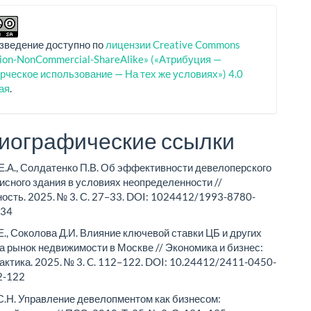
зведение доступно по
лицензии Creative Commons
tion-NonCommercial-ShareAlike» («Атрибуция —
ческое использование — На тех же условиях») 4.0
ая
.
иографические ссылки
Е.А., Солдатенко П.В. Об эффективности девелоперского
исного здания в условиях неопределенности //
ость. 2025. № 3. С. 27–33. DOI: 1024412/1993-8780-
-34
Е., Соколова Д.И. Влияние ключевой ставки ЦБ и других
а рынок недвижимости в Москве // Эконо­мика и бизнес:
рактика. 2025. № 3. C. 112–122. DOI: 10.24412/2411-0450-
2-122
.Н. Управление девелопментом как бизнесом: