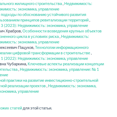
уального жилищного строительства
,
Недвижимость:
ижимость: экономика, управление
подходы по обоснованию устойчивого развития
льзованием принципов ревитализации территорий
,
 3 (2023): Недвижимость: экономика, управление
вич Храбров,
Особенности возведения крупных объектов
зненного цикла в условиях риска
,
Недвижимость:
ижимость: экономика, управление
лексеевич Пацуков,
Технологии информационного
 реалии цифровой трансформации в строительстве
,
 1 (2022): Недвижимость: экономика, управление
вна Чубаркина,
Ключевые аспекты реализации концепции
оительства
,
Недвижимость: экономика, управление: № 1
ление
ой практики на развитие инвестиционно-строительной
тной реализации проектов
,
Недвижимость: экономика,
кономика, управление
хожих статей
для этой статьи.