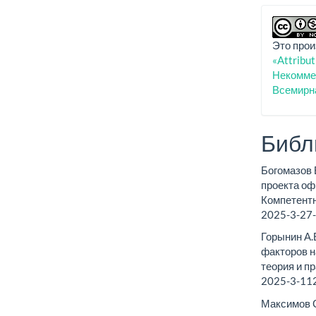
Это прои
«Attribu
Некоммер
Всемирн
Библ
Богомазов 
проекта оф
Компетентн
2025-3-27
Горынин А.
факторов н
теория и п
2025-3-11
Максимов С