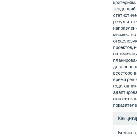
критериям.
тенденций 
статистиче
результате
направлени
множество 
отраслеву
проектов, 
оптимизаци
планирован
девелоперс
всесторонн
время реше
года, одна
адаптирова
относитель
показателе
Инфо
Как цити
о ста
Беляков, 