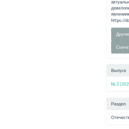
актуальн
девелопе
явления
https://
Други
Скача
Выпуск
№ 2 (202
Раздел
Отечест