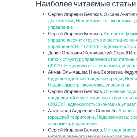
Наиболее читаемые статьи э
Сергей Игоревич Беляков, Оксана Анатол
достижения
,
Недвижимость: экономика, у
управление
Сергей Игоревич Беляков,
Алгоритм форми
управленческих структур инвестиционно
управление: № 1 (2022): Недвижимость: э
Денис Олегович Желиховский, Сергей Иго
гибких структур управления строительны
(2023): Недвижимость: экономика, управ
Айман Эль-Хашем, Нина Сергеевна Федуло
будущее удобной городской среды
,
Недви
Недвижимость: экономика, управление
Сергей Игоревич Беляков,
Основные подхо
предприятий инвестиционно-строительно
(2023): Недвижимость: экономика, управ
Александр Андреевич Соловьёв,
Анализ 
городской территории
,
Недвижимость: эко
экономика, управление
Сергей Игоревич Беляков,
Методологическ
интегрированного механизма управления