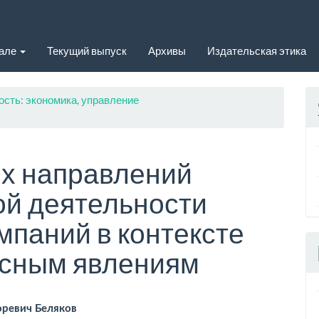
нале
Текущий выпуск
Архивы
Издательская этика
ость: экономика, управление
ых направлений
ой деятельности
мпаний в контексте
исным явлениям
вное
оревич Беляков