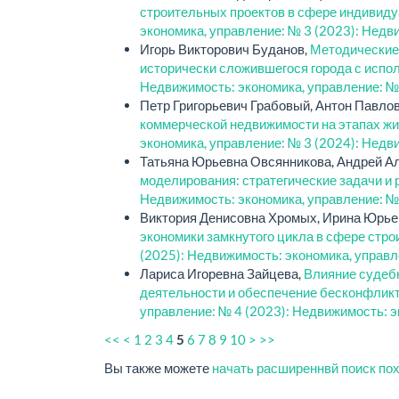
строительных проектов в сфере индивид
экономика, управление: № 3 (2023): Недв
Игорь Викторович Буданов,
Методические 
исторически сложившегося города с испо
Недвижимость: экономика, управление: №
Петр Григорьевич Грабовый, Антон Павло
коммерческой недвижимости на этапах жи
экономика, управление: № 3 (2024): Недв
Татьяна Юрьевна Овсянникова, Андрей А
моделирования: стратегические задачи и
Недвижимость: экономика, управление: №
Виктория Денисовна Хромых, Ирина Юрье
экономики замкнутого цикла в сфере стр
(2025): Недвижимость: экономика, управ
Лариса Игоревна Зайцева,
Влияние судебн
деятельности и обеспечение бесконфлик
управление: № 4 (2023): Недвижимость: э
<<
<
1
2
3
4
6
7
8
9
10
>
>>
5
Вы также можете
начать расширеннвй поиск по