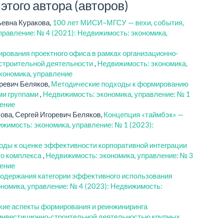
того автора (авторов)
ьевна Куракова,
100 лет МИСИ–МГСУ — вехи, события,
правление: № 4 (2021): Недвижимость: экономика,
рования проектного офиса в рамках организационно-
-строительной деятельности
,
Недвижимость: экономика,
кономика, управление
ревич Беляков,
Методические подходы к формированию
ми группами
,
Недвижимость: экономика, управление: № 1
ление
ва, Сергей Игоревич Беляков,
Концепция «таймбэк» —
жимость: экономика, управление: № 1 (2023):
ды к оценке эффективности корпоративной интеграции
го комплекса
,
Недвижимость: экономика, управление: № 3
ление
содержания категории эффективного использования
номика, управление: № 4 (2023): Недвижимость:
ие аспекты формирования и реинжиниринга
 инвестиционно-строительной деятельностью крупных