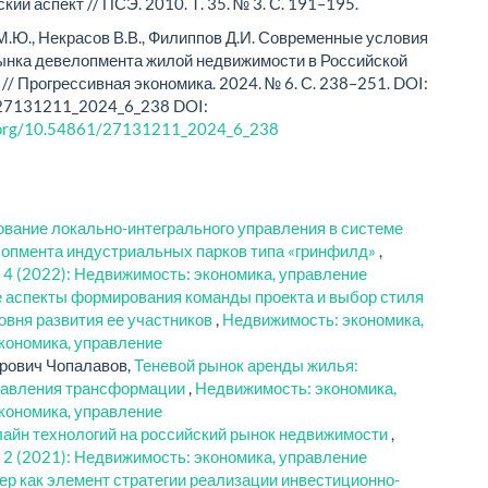
кий аспект // ПСЭ. 2010. Т. 35. № 3. С. 191–195.
.Ю., Некрасов В.В., Филиппов Д.И. Современные условия
ынка девелопмента жилой недвижимости в Российской
// Прогрессивная экономика. 2024. № 6. С. 238–251. DOI:
27131211_2024_6_238 DOI:
i.org/10.54861/27131211_2024_6_238
вание локально-интегрального управления в системе
лопмента индустриальных парков типа «гринфилд»
,
 4 (2022): Недвижимость: экономика, управление
 аспекты формирования команды проекта и выбор стиля
ровня развития ее участников
,
Недвижимость: экономика,
кономика, управление
рович Чопалавов,
Теневой рынок аренды жилья:
равления трансформации
,
Недвижимость: экономика,
кономика, управление
айн технологий на российский рынок недвижимости
,
 2 (2021): Недвижимость: экономика, управление
ер как элемент стратегии реализации инвестиционно-