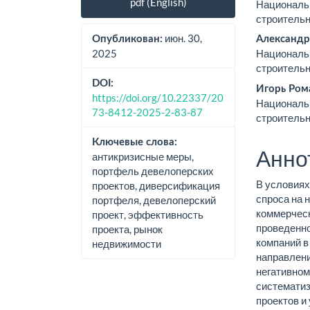
pdf (English)
Националь
панель
соде
строитель
статьи
стат
июн. 30,
Опубликован:
Александр
2025
Националь
строитель
DOI:
Игорь Ром
https://doi.org/10.22337/20
Националь
73-8412-2025-2-83-87
строитель
Ключевые слова:
Анно
антикризисные меры,
портфель девелоперских
В условиях
проектов, диверсификация
спроса на 
портфеля, девелоперский
коммерческ
проект, эффективность
проведенно
проекта, рынок
компаний 
недвижимости
направлени
негативном
систематиз
проектов и