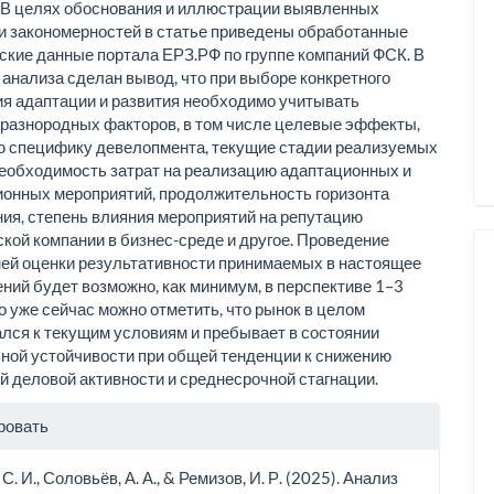
 В целях обоснования и иллюстрации выявленных
и закономерностей в статье приведены обработанные
ские данные портала ЕРЗ.РФ по группе компаний ФСК. В
 анализа сделан вывод, что при выборе конкретного
я адаптации и развития необходимо учитывать
разнородных факторов, в том числе целевые эффекты,
ю специфику девелопмента, текущие стадии реализуемых
необходимость затрат на реализацию адаптационных и
онных мероприятий, продолжительность горизонта
ия, степень влияния мероприятий на репутацию
кой компании в бизнес-среде и другое. Проведение
ей оценки результативности принимаемых в настоящее
ний будет возможно, как минимум, в перспективе 1–3
ко уже сейчас можно отметить, что рынок в целом
лся к текущим условиям и пребывает в состоянии
ной устойчивости при общей тенденции к снижению
й деловой активности и среднесрочной стагнации.
рмация
ровать
тье
С. И., Соловьёв, А. А., & Ремизов, И. Р. (2025). Анализ