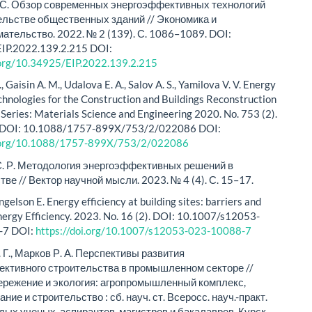
 С. Обзор современных энергоэффективных технологий
ельстве общественных зданий // Экономика и
ательство. 2022. № 2 (139). С. 1086–1089. DOI:
IP.2022.139.2.215 DOI:
i.org/10.34925/EIP.2022.139.2.215
., Gaisin A. M., Udalova E. A., Salov A. S., Yamilova V. V. Energy
echnologies for the Construction and Buildings Reconstruction
. Series: Materials Science and Engineering 2020. Nо. 753 (2).
 DOI: 10.1088/1757-899X/753/2/022086 DOI:
i.org/10.1088/1757-899X/753/2/022086
. Р. Методология энергоэффективных решений в
ве // Вектор научной мысли. 2023. № 4 (4). С. 15–17.
ngelson E. Energy efficiency at building sites: barriers and
Energy Efficiency. 2023. Nо. 16 (2). DOI: 10.1007/s12053-
-7 DOI:
https://doi.org/10.1007/s12053-023-10088-7
 Г., Марков Р. А. Перспективы развития
ктивного строительства в промышленном секторе //
режение и экология: агропромышленный комплекс,
ние и строительство : сб. науч. ст. Всеросс. науч.-практ.
дых ученых, аспирантов, магистров и бакалавров. Курск,