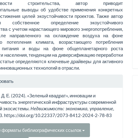
йчивости строительства, автор приводит
нтальные выводы об удобстве применения конкретных
стижения целей эко­устойчивости проектов. Также автор
вил собственное определение экоустойчивого
тва с учетом нарастающего мирового энергопотребления,
сле направленного на охлаждение воздуха на фоне
го потепления климата, возрастающего потребления
в питания и воды на фоне общепланетарного роста
и населения, тенденции на диверсификацию переработки
 статье определяются ключевые драйверы для активного
инновационных технологий в отрасли.
рмация
ровать
тье
 Д. Е. (2024). «Зеленый квадрат», инновации и
чивость энергетической инфраструктуры современной
й экосистемы.
,
Недвижимость: экономика, управление
83. https://doi.org/10.22337/2073-8412-2024-2-78-83
е форматы библиографических ссылок