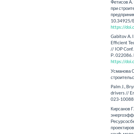
Фетисов А.
при строит
предприним
10.34925/E
https://do
Gabitov A. I
Efficient T
// IOP Conf
Р. 022086.
https://do
Усманова С
строительст
Palm J., Bry
drivers // 
023-10088
Кирсанов Г.
энергоэффе
Ресурсосбе
проектирова
конф. моло