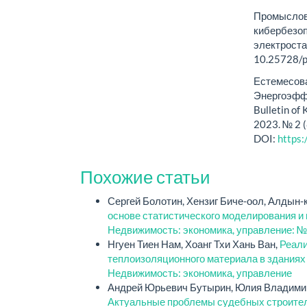
Промыслов 
кибербезоп
электроста
10.25728/p
Естемесова 
Энергоэффе
Bulletin of
2023. № 2 
DOI:
https
Похожие статьи
Сергей Болотин, Хензиг Биче-оол, Алдын-
основе статистического моделирования 
Недвижимость: экономика, управление: №
Нгуен Тиен Нам, Хоанг Тхи Хань Ван,
Реали
теплоизоляционного материала в здания
Недвижимость: экономика, управление
Андрей Юрьевич Бутырин, Юлия Владимир
Актуальные проблемы судебных строитель