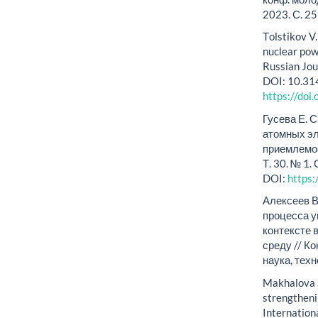
2023. С. 2
Тolstikov V.
nuclear pow
Russian Jour
DOI: 10.3
https://do
Гусева Е. 
атомных эл
приемлемос
Т. 30. № 1
DOI:
https
Алексеев В
процесса у
контексте 
среду // К
наука, техн
Makhalova S
strengtheni
Internationa