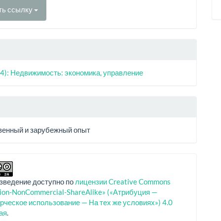
ть ссылку
4): Недвижимость: экономика, управление
венный и зарубежный опыт
зведение доступно по
лицензии Creative Commons
tion-NonCommercial-ShareAlike» («Атрибуция —
ческое использование — На тех же условиях») 4.0
ая
.