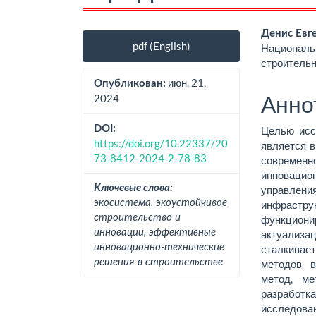
Боковая
Осно
Денис Евг
pdf (English)
Националь
панель
соде
строитель
статьи
стат
июн. 21,
Опубликован:
Анно
2024
DOI:
Целью исс
https://doi.org/10.22337/20
является в
73-8412-2024-2-78-83
современ
инноваци
Ключевые слова:
управлен
экосистема, экоустойчивое
инфраст
строительство и
функцион
инновации, эффективные
актуализа
инновационно-технические
сталкивае
решения в строительстве
методов в
метод, ме
разработ
исследова