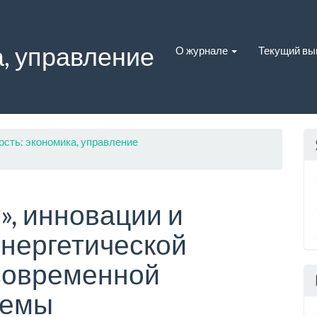
, управление
О журнале
Текущий вы
ость: экономика, управление
», инновации и
энергетической
современной
темы