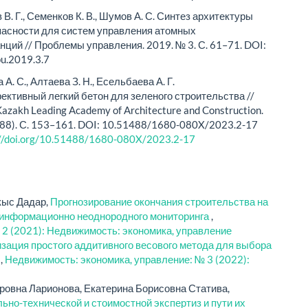
В. Г., Семенков К. В., Шумов А. С. Синтез архитектуры
асности для систем управления атомных
нций // Проблемы управления. 2019. № 3. С. 61–71. DOI:
u.2019.3.7
А. С., Алтаева З. Н., Есельбаева А. Г.
ктивный легкий бетон для зеленого строительства //
 Kazakh Leading Academy of Architecture and Construction.
(88). С. 153–161. DOI: 10.51488/1680-080X/2023.2-17
://doi.org/10.51488/1680-080X/2023.2-17
кыс Дадар,
Прогнозирование окончания строительства на
и информационно неоднородного мониторинга
,
 2 (2021): Недвижимость: экономика, управление
зация простого аддитивного весового метода для выбора
х
,
Недвижимость: экономика, управление: № 3 (2022):
овна Ларионова, Екатерина Борисовна Статива,
но-технической и стоимостной экспертиз и пути их