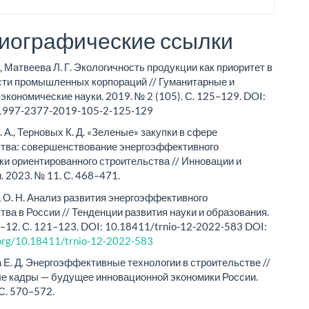
иографические ссылки
, Матвеева Л. Г. Экологичность продукции как приоритет в
ти промышленных корпораций // Гуманитарные и
экономические науки. 2019. № 2 (105). С. 125–129. DOI:
1997-2377-2019-105-2-125-129
 А., Терновых К. Д. «Зеленые» закупки в сфере
тва: совершенствование энергоэффективного
ки ориентированного строительства // Инновации и
. 2023. № 11. С. 468–471.
О. Н. Анализ развития энергоэффективного
тва в России // Тенденции развития науки и образования.
–12. С. 121–123. DOI: 10.18411/trnio-12-2022-583 DOI:
i.org/10.18411/trnio-12-2022-583
Е. Д. Энергоэффективные технологии в строительстве //
е кадры — будущее инновационной экономики России.
 С. 570–572.