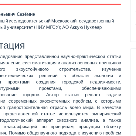
вное
еньевич Сезёмин
ный исследовательский Московский государственный
ржимое
ный университет (НИУ МГСУ); АО Аккую Нуклеар
ьи
тация
ледования представленной научно-практической статьи
ыявление, систематизация и анализ основных принципов
ного экоустойчивого строительства, изучение
онно-технических решений в области экологии и
ия проектами создания городской недвижимости,
руктурными проектами, обеспечивающими
ирование городов. Автор статьи решает задачи
ции современных экосистемных проблем, с которыми
тся градостроительная отрасль всего мира. В качестве
 представленной статье используются эмпирический
тодологический аппарат сквозного анализа, а также
ка классификаций по принципам, присущим объекту
ния. Помимо общенаучного подхода к изучению проблем