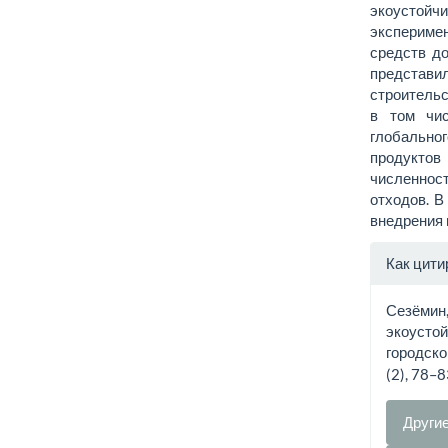
экоусто
экспериме
средств до
предста
строительс
в том чи
глобально
продукто
численност
отходов. В
внедрения 
Инфо
Как цити
о ста
Сезёмин,
экоустой
городско
(2), 78–
Други