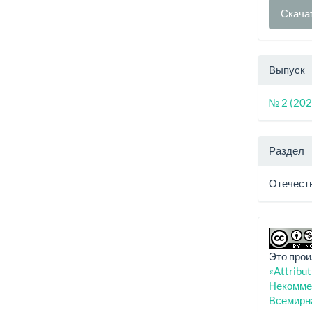
Скача
Выпуск
№ 2 (202
Раздел
Отечест
Это прои
«Attribu
Некоммер
Всемирн