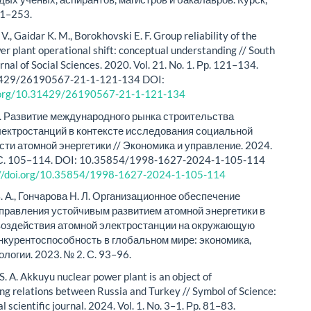
51–253.
 V., Gaidar K. M., Borokhovski E. F. Group reliability of the
er plant operational shift: conceptual understanding // South
nal of Social Sciences. 2020. Vol. 21. Nо. 1. Рр. 121–134.
1429/26190567-21-1-121-134 DOI:
i.org/10.31429/26190567-21-1-121-134
С. Развитие международного рынка строительства
ектростанций в контексте исследования социальной
ти атомной энергетики // Экономика и управление. 2024.
. С. 105–114. DOI: 10.35854/1998-1627-2024-1-105-114
://doi.org/10.35854/1998-1627-2024-1-105-114
. А., Гончарова Н. Л. Организационное обеспечение
правления устойчивым развитием атомной энергетики в
воздействия атомной электростанции на окружающую
онкурентоспособность в глобальном мире: экономика,
ологии. 2023. № 2. С. 93–96.
. A. Akkuyu nuclear power plant is an object of
ng relations between Russia and Turkey // Symbol of Science:
l scientific journal. 2024. Vol. 1. Nо. 3–1. Рр. 81–83.