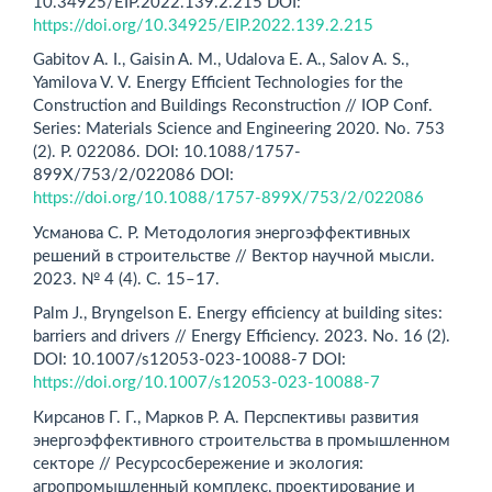
10.34925/EIP.2022.139.2.215 DOI:
https://doi.org/10.34925/EIP.2022.139.2.215
Gabitov A. I., Gaisin A. M., Udalova E. A., Salov A. S.,
Yamilova V. V. Energy Efficient Technologies for the
Construction and Buildings Reconstruction // IOP Conf.
Series: Materials Science and Engineering 2020. Nо. 753
(2). Р. 022086. DOI: 10.1088/1757-
899X/753/2/022086 DOI:
https://doi.org/10.1088/1757-899X/753/2/022086
Усманова С. Р. Методология энергоэффективных
решений в строительстве // Вектор научной мысли.
2023. № 4 (4). С. 15–17.
Palm J., Bryngelson E. Energy efficiency at building sites:
barriers and drivers // Energy Efficiency. 2023. Nо. 16 (2).
DOI: 10.1007/s12053-023-10088-7 DOI:
https://doi.org/10.1007/s12053-023-10088-7
Кирсанов Г. Г., Марков Р. А. Перспективы развития
энергоэффективного строительства в промышленном
секторе // Ресурсосбережение и экология:
агропромышленный комплекс, проектирование и