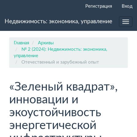
Главная
Регистрация
Вход
навигационная
панель
Недвижимость: экономика, управление
Основное
Toggl
содержимое
navig
Боковая
панель
Главная
Архивы
№ 2 (2024): Недвижимость: экономика,
управление
Отечественный и зарубежный опыт
«Зеленый квадрат»,
инновации и
экоустойчивость
энергетической