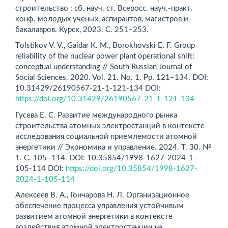
строительство : сб. науч. ст. Всеросс. науч.-практ.
конф. молодых ученых, аспирантов, магистров и
бакалавров. Курск, 2023. С. 251–253.
Тolstikov V. V., Gaidar K. M., Borokhovski E. F. Group
reliability of the nuclear power plant operational shift:
conceptual understanding // South Russian Journal of
Social Sciences. 2020. Vol. 21. Nо. 1. Рр. 121–134. DOI:
10.31429/26190567-21-1-121-134 DOI:
https://doi.org/10.31429/26190567-21-1-121-134
Гусева Е. С. Развитие международного рынка
строительства атомных электростанций в контексте
исследования социальной приемлемости атомной
энергетики // Экономика и управление. 2024. Т. 30. №
1. С. 105–114. DOI: 10.35854/1998-1627-2024-1-
105-114 DOI:
https://doi.org/10.35854/1998-1627-
2024-1-105-114
Алексеев В. А., Гончарова Н. Л. Организационное
обеспечение процесса управления устойчивым
развитием атомной энергетики в контексте
воздействия атомной электростанции на