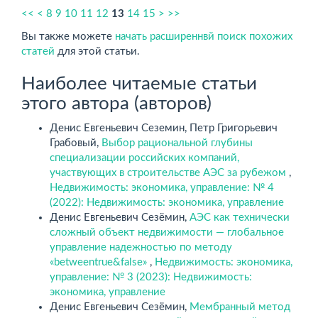
<<
<
8
9
10
11
12
13
14
15
>
>>
Вы также можете
начать расширеннвй поиск похожих
статей
для этой статьи.
Наиболее читаемые статьи
этого автора (авторов)
Денис Евгеньевич Сеземин, Петр Григорьевич
Грабовый,
Выбор рациональной глубины
специализации российских компаний,
участвующих в строительстве АЭС за рубежом
,
Недвижимость: экономика, управление: № 4
(2022): Недвижимость: экономика, управление
Денис Евгеньевич Сезёмин,
АЭС как технически
сложный объект недвижимости — глобальное
управление надежностью по методу
«betweentrue&false»
,
Недвижимость: экономика,
управление: № 3 (2023): Недвижимость:
экономика, управление
Денис Евгеньевич Сезёмин,
Мембранный метод