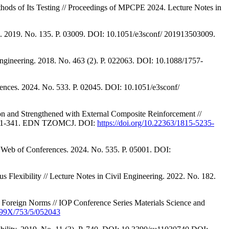
thods of Its Testing // Proceedings of MPCPE 2024. Lecture Notes in
es. 2019. No. 135. P. 03009. DOI: 10.1051/e3sconf/ 201913503009.
engineering. 2018. No. 463 (2). P. 022063. DOI: 10.1088/1757-
erences. 2024. No. 533. P. 02045. DOI: 10.1051/e3sconf/
n and Strengthened with External Composite Reinforcement //
-4-331-341. EDN TZOMCJ. DOI:
https://doi.org/10.22363/1815-5235-
 E3S Web of Conferences. 2024. No. 535. P. 05001. DOI:
Flexibility // Lecture Notes in Civil Engineering. 2022. No. 182.
d Foreign Norms // IOP Conference Series Materials Science and
-899X/753/5/052043