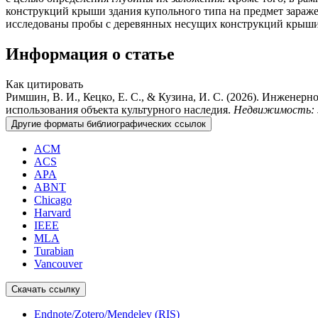
конструкций крыши здания купольного типа на предмет зараж
исследованы пробы с деревянных несущих конструкций крыши
Информация о статье
Как цитировать
Римшин, В. И., Кецко, Е. С., & Кузина, И. С. (2026). Инжене
использования объекта культурного наследия.
Недвижимость: э
Другие форматы библиографических ссылок
ACM
ACS
APA
ABNT
Chicago
Harvard
IEEE
MLA
Turabian
Vancouver
Скачать ссылку
Endnote/Zotero/Mendeley (RIS)