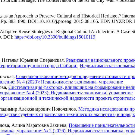
 Historical Heritage: The Conservation of the Xi’an City Wall // Sustai
s as an Approach to Preserve Cultural and Historical Heritage // Inter
7. Pp. 883–890. DOI: 10.1016/j.proeng. 2015.08.165. EDN UYZRDP.
 Adaptive Reuse Strategies of Regional Cultural Architecture: A Case 
O. DOI:
https://doi.org/10.3390/buildings15010119
, Наталья Юрьевна Сперанская,
Реализация национального проек
территории крупного города Сибири
,
Недвижимость: экономика,
овская,
Совершенствование методов определения стоимости про
вление: № 4 (2023): Недвижимость: экономика, управление
ова,
Систематизация факторов, влияющих на формирование вели
управление: № 4 (2023): Недвижимость: экономика, управление
 организационной и технической надежности проекта строител
Владимир Александрович Новожилов,
Методика исследования пр
водстве судебных строительно-технических экспертиз (в поряд
ова, Алина Маратовна Закиева,
Повышение привлекательности 
омика, управление: № 2 (2026): Недвижимость: экономика, упр