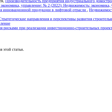
ев,
Производительность предприятия индустриального домостро
экономика, управление: № 2 (2022): Недвижимость: экономика,
ия инновационной продукции в лифтовой отрасли
,
Недвижимость
Стратегические направления и перспективы развития строитель
вление
я рисками при реализации инвестиционно-строительных проек
я этой статьи.