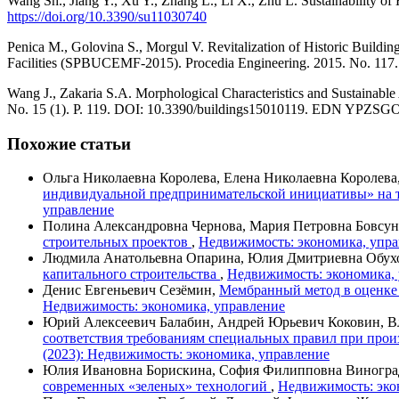
Wang Sh., Jiang Y., Xu Y., Zhang L., Li X., Zhu L. Sustainability of
https://doi.org/10.3390/su11030740
Penica M., Golovina S., Morgul V. Revitalization of Historic Building
Facilities (SPBUCEMF-2015). Procedia Engineering. 2015. No. 11
Wang J., Zakaria S.A. Morphological Characteristics and Sustainable
No. 15 (1). P. 119. DOI: 10.3390/buildings15010119. EDN YPZSG
Похожие статьи
Ольга Николаевна Королева, Елена Николаевна Королева
индивидуальной предпринимательской инициативы» на 
управление
Полина Александровна Чернова, Мария Петровна Бовсун
строительных проектов
,
Недвижимость: экономика, упра
Людмила Анатольевна Опарина, Юлия Дмитриевна Обух
капитального строительства
,
Недвижимость: экономика, 
Денис Евгеньевич Сезёмин,
Мембранный метод в оценке
Недвижимость: экономика, управление
Юрий Алексеевич Балабин, Андрей Юрьевич Коковин, 
соответствия требованиям специальных правил при произ
(2023): Недвижимость: экономика, управление
Юлия Ивановна Борискина, София Филипповна Виноград
современных «зеленых» технологий
,
Недвижимость: экон