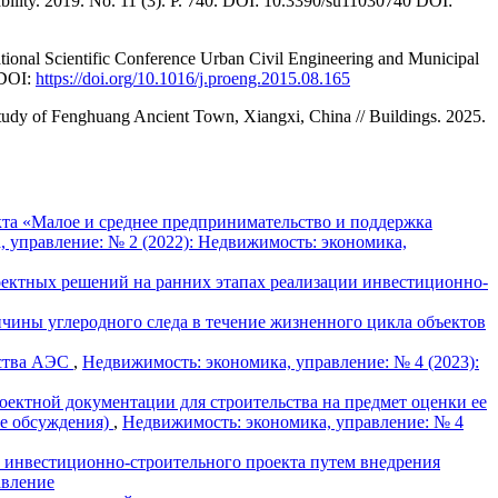
nability. 2019. No. 11 (3). P. 740. DOI: 10.3390/su11030740 DOI:
national Scientific Conference Urban Civil Engineering and Municipal
 DOI:
https://doi.org/10.1016/j.proeng.2015.08.165
Study of Fenghuang Ancient Town, Xiangxi, China // Buildings. 2025.
та «Малое и среднее предпринимательство и поддержка
 управление: № 2 (2022): Недвижимость: экономика,
ектных решений на ранних этапах реализации инвестиционно-
чины углеродного следа в течение жизненного цикла объектов
ьства АЭС
,
Недвижимость: экономика, управление: № 4 (2023):
оектной документации для строительства на предмет оценки ее
ке обсуждения)
,
Недвижимость: экономика, управление: № 4
инвестиционно-строительного проекта путем внедрения
авление