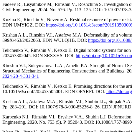
Fadeev R., Lisyatnikov M., Rimshin V., Roshchina S. Investigation o
Civil Engineering. 2024. No. 576. Pp. 113–125. DOI: 10.1007/978
Kuzina E., Rimshin V., Neverov A. Residual resource of power resis
EDN UMYIGZ. DOI:
https://doi.org/10.1051/e3sconf/20191350300
Krishan A.L., Rimshin V.I., Astafeva M.A. Deformability of a volume
899X/463/2/022063. EDN WULQHB. DOI:
https://doi.org/10.10
Telichenko V., Rimshin V., Ketsko E. Digital robotic systems for non
202453302045. EDN SRSXHS. DOI:
https://doi.org/10.1051/e3sc
Rimshin V.I., Suleymanova L.A., Amelin P.A. Strength of Normal Se
Structural Mechanics of Engineering Constructions and Buildings
2024-20-4-331-341
Telichenko V., Rimshin V., Ketsko E. Promising directions for the art
10.1051/e3sconf/202453505001. EDN OFARFI. DOI:
https://doi.
Krishan A.L., Astafeva M.A., Rimshin V.I., Shubin I.L., Stupak A.A.
Pp. 283–291. DOI: 10.1007/978-3-030-85236-8_26. EDN JPNURD
Karpenko N.I., Rimshin V.I., Eryshev V.A., Shubin L.I. Deformation 
Engineering. 2020. No. 753 (5). P. 052043. DOI: 10.1088/1757