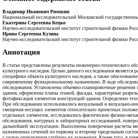
Владимир Иванович Римшин
Национальный исследовательский Московский государственн
Екатерина Сергеевна Кецко
Научно-исследовательский институт строительной физики Ро
Ирина Сергеевна Кузина
Научно-исследовательский институт строительной физики Ро
Аннотация
В статье представлены результаты инженерно-технического об
культурного наследия. Целью данного исследования является 
специфики объекта культурного наследия, а также обосновани
современному функциональному назначению. В ходе обследова
обследования. Установлены объемно-планировочные решения 
здания, оформлены планы этажей, фасады, характерные разре
фотофиксация элементов конструкций здания. Определено техн
При обследовании использовались визуальный и визуально-­и
смещения несущих элементов относительно проектных положен
отдельных элементов, исследовались фактические физико-меха
обследования, натурных и лабораторных исследований, поверо
дальнейшей эксплуатации. Выполнены поверочные расчеты мет
назначенных сечений по первому и второму предельным состо
с целью определения глубины их заложения. Кроме того, в ра