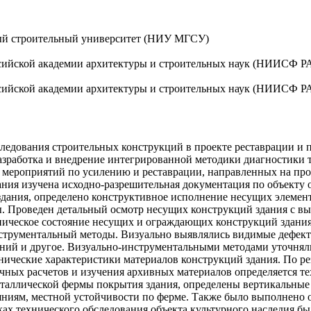
ый строительный университет (НИУ МГСУ)
ссийской академии архитектуры и строительных наук (НИИСФ 
ссийской академии архитектуры и строительных наук (НИИСФ 
следования строительных конструкций в проекте реставрации и 
разработка и внедрение интегрированной методики диагностики 
е мероприятий по усилению и реставрации, направленных на про
ния изучена исходно-разрешительная документация по объекту 
здания, определено конструктивное исполнение несущих элемен
зы. Проведен детальный осмотр несущих конструкций здания с 
ическое состояние несущих и ограждающих конструкций здания.
нструментальный методы. Визуально выявлялись видимые дефек
ий и другое. Визуально-инструментальными методами уточняли
нические характеристики материалов конструкций здания. По р
чных расчетов и изучения архивных материалов определяется те
аллической фермы покрытия здания, определены вертикальные 
яниям, местной устойчивости по ферме. Также было выполнено 
мках технического обследования объекта культурного наследия 