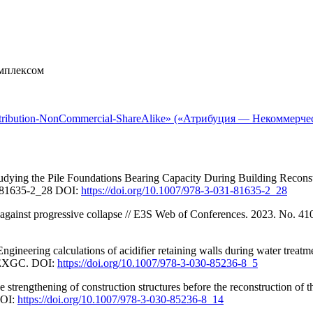
мплексом
tribution-NonCommercial-ShareAlike» («Атрибуция — Некоммерче
tudying the Pile Foundations Bearing Capacity During Building Recons
1-81635-2_28 DOI:
https://doi.org/10.1007/978-3-031-81635-2_28
lity against progressive collapse // E3S Web of Conferences. 2023. 
gineering calculations of acidifier retaining walls during water treatme
FEXGC. DOI:
https://doi.org/10.1007/978-3-030-85236-8_5
strengthening of construction structures before the reconstruction of t
DOI:
https://doi.org/10.1007/978-3-030-85236-8_14