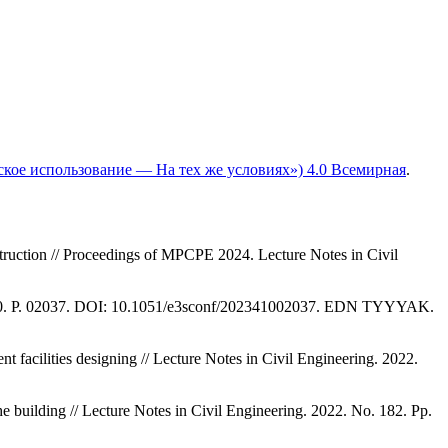
ское использование — На тех же условиях») 4.0 Всемирная
.
truction // Proceedings of MPCPE 2024. Lecture Notes in Civil
No. 410. P. 02037. DOI: 10.1051/e3sconf/202341002037. EDN TYYYAK.
nt facilities designing // Lecture Notes in Civil Engineering. 2022.
he building // Lecture Notes in Civil Engineering. 2022. No. 182. Pp.