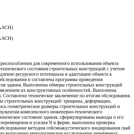
РААСН)
РААСН)
приспособления для современного использования объекта
технического состояния строительных конструкций с учетом
дление ресурсного потенциала и адаптацию объекта к
обследования и составлена программа проведения
тов здания. Выполнены обмеры строительных конструкций
выявлением их конструктивных особенностей. Выполнена
 Составлено техническое заключение по итогам обследования.
ты строительных конструкций: трещины, деформации,
сь геометрические размеры строительных конструкций и
езультатам комплексного инженерно-технического
хническое состояние здания, сформулированы выводы о его
перемещения и усилия N в ферме, выполнена проверка
обследование методом сейсмоакустического зондирования свай
было выполнено микологическое исследование деревянных