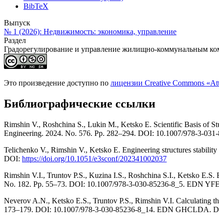
BibTeX
Выпуск
№ 1 (2026): Недвижимость: экономика, управление
Раздел
Градорегулирование и управление жилищно-коммунальным ко
Это произведение доступно по
лицензии Creative Commons «At
Библиографические ссылки
Rimshin V., Roshchina S., Lukin M., Ketsko E. Scientific Basis of S
Engineering. 2024. No. 576. Pp. 282–294. DOI: 10.1007/978-3-03
Telichenko V., Rimshin V., Ketsko E. Engineering structures stabi
DOI:
https://doi.org/10.1051/e3sconf/202341002037
Rimshin V.I., Truntov P.S., Kuzina I.S., Roshchina S.I., Ketsko E.S. En
No. 182. Pp. 55–73. DOI: 10.1007/978-3-030-85236-8_5. EDN Y
Neverov A.N., Ketsko E.S., Truntov P.S., Rimshin V.I. Calculating the 
173–179. DOI: 10.1007/978-3-030-85236-8_14. EDN GHCLDA. 