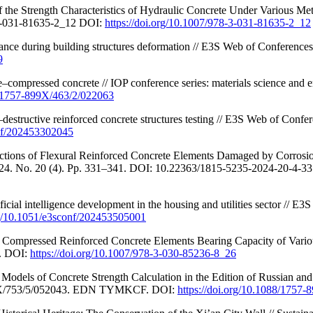
f the Strength Characteristics of Hydraulic Concrete Under Various Me
-3-031-81635-2_12 DOI:
https://doi.org/10.1007/978-3-031-81635-2_12
tance during building structures deformation // E3S Web of Conferenc
9
–compressed concrete // IOP conference series: materials science and 
88/1757-899X/463/2/022063
–destructive reinforced concrete structures testing // E3S Web of Conf
onf/202453302045
ctions of Flexural Reinforced Concrete Elements Damaged by Corrosio
. 2024. No. 20 (4). Pp. 331–341. DOI: 10.22363/1815-5235-2024-20
ificial intelligence development in the housing and utilities sector //
org/10.1051/e3sconf/202453505001
 Compressed Reinforced Concrete Elements Bearing Capacity of Various 
. DOI:
https://doi.org/10.1007/978-3-030-85236-8_26
Models of Concrete Strength Calculation in the Edition of Russian an
-899X/753/5/052043. EDN TYMKCF. DOI:
https://doi.org/10.1088/1757