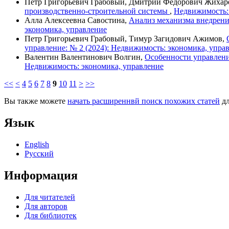
Петр Григорьевич Грабовый, Дмитрий Федорович Жихар
производственно-строительной системы
,
Недвижимость: 
Алла Алексеевна Савостина,
Анализ механизма внедрен
экономика, управление
Петр Григорьевич Грабовый, Тимур Загидович Ажимов,
управление: № 2 (2024): Недвижимость: экономика, упра
Валентин Валентинович Волгин,
Особенности управлени
Недвижимость: экономика, управление
<<
<
4
5
6
7
8
9
10
11
>
>>
Вы также можете
начать расширеннвй поиск похожих статей
дл
Язык
English
Русский
Информация
Для читателей
Для авторов
Для библиотек