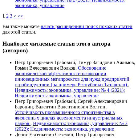
экономика, управление
1
2
3
>
>>
Вы также можете
начать расширеннвй поиск похожих статей
для этой статьи.
Наиболее читаемые статьи этого автора
(авторов)
Петр Григорьевич Грабовый, Тимур Загидович Ажимов,
Роман Вячеславович Волков,
Обоснование
экономической эффективности реализации
инновационных мегапроектов для нужд предприятий
стройиндустрии (на примере Республики Татарстан)
,
Недвижимость: экономика, управление: № 4 (2021):
Недвижимость: экономика, управление
Петр Григорьевич Грабовый, Сергей Александрович
Баронин, Валентин Валентинович Волгин,
Устойчивость промышленного строительства в
жизненных циклах девелопмента индустриальных
парков
,
Недвижимость: экономика, управление: № 3
(2022): Недвижимость: экономика, управление
Денис Евгеньевич Сеземин, Петр Григорьевич