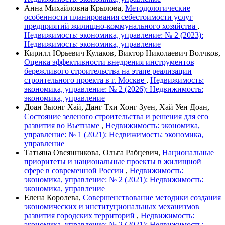
Анна Михайловна Крылова,
Методологические
особенности планирования себестоимости услуг
предприятий жилищно-коммунального хозяйства
,
Недвижимость: экономика, управление: № 2 (2023):
Недвижимость: экономика, управление
Кирилл Юрьевич Кулаков, Виктор Николаевич Волчков,
Оценка эффективности внедрения инструментов
бережливого строительства на этапе реализации
строительного проекта в г. Москве
,
Недвижимость:
экономика, управление: № 2 (2026): Недвижимость:
экономика, управление
Доан Зыонг Хай, Данг Тхи Хонг Зуен, Хай Уен Доан,
Состояние зеленого строительства и решения для его
развития во Вьетнаме
,
Недвижимость: экономика,
управление: № 1 (2021): Недвижимость: экономика,
управление
Татьяна Овсянникова, Ольга Рабцевич,
Национальные
приоритеты и национальные проекты в жилищной
сфере в современной России
,
Недвижимость:
экономика, управление: № 2 (2021): Недвижимость:
экономика, управление
Елена Королева,
Совершенствование методики создания
экономических и институциональных механизмов
развития городских территорий
,
Недвижимость:
экономика, управление: № 2 (2021): Недвижимость: