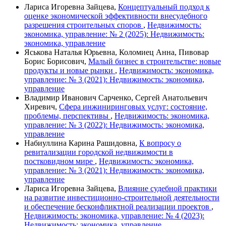
Лариса Игоревна Зайцева,
Концептуальный подход к
оценке экономической эффективности внесудебного
разрешения строительных споров
,
Недвижимость:
экономика, управление: № 2 (2025): Недвижимость:
экономика, управление
Яськова Наталья Юрьевна, Коломиец Анна, Пивовар
Борис Борисович,
Малый бизнес в строительстве: новые
продукты и новые рынки
,
Недвижимость: экономика,
управление: № 3 (2021): Недвижимость: экономика,
управление
Владимир Иванович Сарченко, Сергей Анатольевич
Хиревич,
Сфера инжиниринговых услуг: состояние,
проблемы, перспективы
,
Недвижимость: экономика,
управление: № 3 (2022): Недвижимость: экономика,
управление
Набиуллина Карина Рашидовна,
К вопросу о
ревитализации городской недвижимости в
постковидном мире
,
Недвижимость: экономика,
управление: № 3 (2021): Недвижимость: экономика,
управление
Лариса Игоревна Зайцева,
Влияние судебной практики
на развитие инвестиционно-строительной деятельности
и обеспечение бесконфликтной реализации проектов
,
Недвижимость: экономика, управление: № 4 (2023):
Недвижимость: экономика, управление