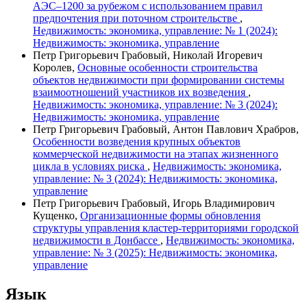
АЭС–1200 за рубежом с использованием правил
предпочтения при поточном строительстве
,
Недвижимость: экономика, управление: № 1 (2024):
Недвижимость: экономика, управление
Петр Григорьевич Грабовый, Николай Игоревич
Королев,
Основные особенности строительства
объектов недвижимости при формировании системы
взаимоотношений участников их возведения
,
Недвижимость: экономика, управление: № 3 (2024):
Недвижимость: экономика, управление
Петр Григорьевич Грабовый, Антон Павлович Храбров,
Особенности возведения крупных объектов
коммерческой недвижимости на этапах жизненного
цикла в условиях риска
,
Недвижимость: экономика,
управление: № 3 (2024): Недвижимость: экономика,
управление
Петр Григорьевич Грабовый, Игорь Владимирович
Кущенко,
Организационные формы обновления
структуры управления кластер-территориями городской
недвижимости в Донбассе
,
Недвижимость: экономика,
управление: № 3 (2025): Недвижимость: экономика,
управление
Язык