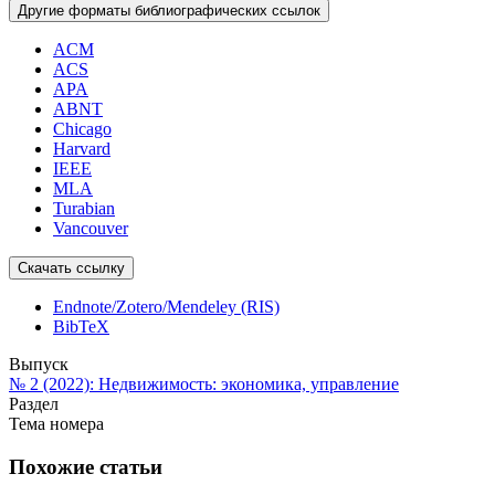
Другие форматы библиографических ссылок
ACM
ACS
APA
ABNT
Chicago
Harvard
IEEE
MLA
Turabian
Vancouver
Скачать ссылку
Endnote/Zotero/Mendeley (RIS)
BibTeX
Выпуск
№ 2 (2022): Недвижимость: экономика, управление
Раздел
Тема номера
Похожие статьи