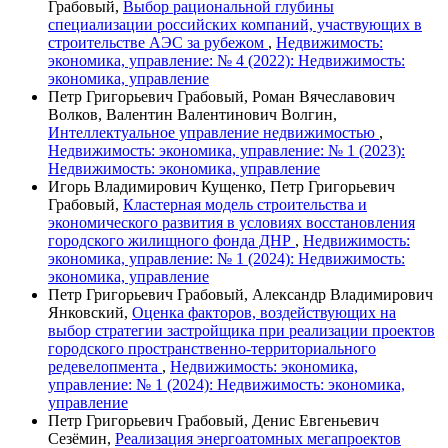
Грабовый,
Выбор рациональной глубины
специализации российских компаний, участвующих в
строительстве АЭС за рубежом
,
Недвижимость:
экономика, управление: № 4 (2022): Недвижимость:
экономика, управление
Петр Григорьевич Грабовый, Роман Вячеславович
Волков, Валентин Валентинович Волгин,
Интеллектуальное управление недвижимостью
,
Недвижимость: экономика, управление: № 1 (2023):
Недвижимость: экономика, управление
Игорь Владимирович Кущенко, Петр Григорьевич
Грабовый,
Кластерная модель строительства и
экономического развития в условиях восстановления
городского жилищного фонда ДНР
,
Недвижимость:
экономика, управление: № 1 (2024): Недвижимость:
экономика, управление
Петр Григорьевич Грабовый, Александр Владимирович
Янковский,
Оценка факторов, воздействующих на
выбор стратегии застройщика при реализации проектов
городского пространственно-территориального
редевелопмента
,
Недвижимость: экономика,
управление: № 1 (2024): Недвижимость: экономика,
управление
Петр Григорьевич Грабовый, Денис Евгеньевич
Сезёмин,
Реализация энергоатомных мегапроектов