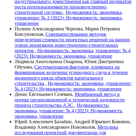
индустриального домостроения как главный индикатор
роста потенциалоемкости производственно-
строительной системы
,
Недвижимость: экономика,
управление: № 2 (2022): Недвижимость: экономика,
управление
Полина Александровна Чернова, Мария Петровна
Бовсуновская,
Совершенствование методов
определения стоимости проектных решений на ранних
этапах реализации инвестиционно-строительных
проектов
,
Недвижимость: экономика, управление: № 4
(2023): Недвижимость: экономика, управление
Людмила Анатольевна Опарина, Юлия Дмитриевна
Обухова,
Систематизация факторов, влияющих на
формирование величины углеродного следа в течение
жизненного цикла объектов капитального
строительства
,
Недвижимость: экономика, управление:
№ 4 (2023): Недвижимость: экономика, управление
Денис Евгеньевич Сезёмин,
Мембранный метод в
оценке организационной и технической надежности
проекта строительства АЭС
,
Недвижимость:
экономика, управление: № 4 (2023): Недвижимость:
экономика, управление
Юрий Алексеевич Балабин, Андрей Юрьевич Коковин,
Владимир Александрович Новожилов,
Методика
исследования проектной документации для