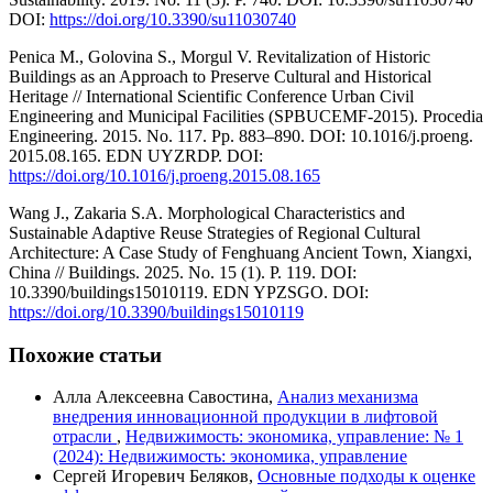
DOI:
https://doi.org/10.3390/su11030740
Penica M., Golovina S., Morgul V. Revitalization of Historic
Buildings as an Approach to Preserve Cultural and Historical
Heritage // International Scientific Conference Urban Civil
Engineering and Municipal Facilities (SPBUCEMF-2015). Procedia
Engineering. 2015. No. 117. Pp. 883–890. DOI: 10.1016/j.proeng.
2015.08.165. EDN UYZRDP. DOI:
https://doi.org/10.1016/j.proeng.2015.08.165
Wang J., Zakaria S.A. Morphological Characteristics and
Sustainable Adaptive Reuse Strategies of Regional Cultural
Architecture: A Case Study of Fenghuang Ancient Town, Xiangxi,
China // Buildings. 2025. No. 15 (1). P. 119. DOI:
10.3390/buildings15010119. EDN YPZSGO. DOI:
https://doi.org/10.3390/buildings15010119
Похожие статьи
Алла Алексеевна Савостина,
Анализ механизма
внедрения инновационной продукции в лифтовой
отрасли
,
Недвижимость: экономика, управление: № 1
(2024): Недвижимость: экономика, управление
Сергей Игоревич Беляков,
Основные подходы к оценке