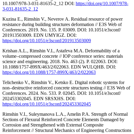
10.1007/978-3-031-81635-2_12 DOI:
https://doi.org/10.1007/978-
3-031-81635-2_12
Kuzina E., Rimshin V., Neverov A. Residual resource of power
resistance during building structures deformation // E3S Web of
Conferences. 2019. No. 135. P. 03009. DOI: 10.1051/e3sconf/
201913503009. EDN UMYIGZ. DOI:
https://doi.org/10.1051/e3sconf/201913503009
Krishan A.L., Rimshin V.I., Astafeva M.A. Deformability of a
volume–compressed concrete // IOP conference series: materials
science and engineering. 2018. No. 463 (2). P. 022063. DOI:
10.1088/1757-899X/463/2/022063. EDN WULQHB. DOI:
https://doi.org/10.1088/1757-899X/463/2/022063
Telichenko V., Rimshin V., Ketsko E. Digital robotic systems for
non–destructive reinforced concrete structures testing // E3S Web of
Conferences. 2024. No. 533. P. 02045. DOI: 10.1051/e3sconf/
202453302045. EDN SRSXHS. DOI:
https://doi.org/10.1051/e3sconf/202453302045
Rimshin V.I., Suleymanova L.A., Amelin P.A. Strength of Normal
Sections of Flexural Reinforced Concrete Elements Damaged by
Corrosion and Strengthened with External Composite
Reinforcement // Structural Mechanics of Engineering Constructions