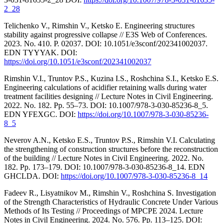
2_28
Telichenko V., Rimshin V., Ketsko E. Engineering structures
stability against progressive collapse // E3S Web of Conferences.
2023. No. 410. P. 02037. DOI: 10.1051/e3sconf/202341002037.
EDN TYYYAK. DOI:
https://doi.org/10.1051/e3sconf/202341002037
Rimshin V.I., Truntov P.S., Kuzina I.S., Roshchina S.I., Ketsko E.S.
Engineering calculations of acidifier retaining walls during water
treatment facilities designing // Lecture Notes in Civil Engineering.
2022. No. 182. Pp. 55–73. DOI: 10.1007/978-3-030-85236-8_5.
EDN YFEXGC. DOI:
https://doi.org/10.1007/978-3-030-85236-
8_5
Neverov A.N., Ketsko E.S., Truntov P.S., Rimshin V.I. Calculating
the strengthening of construction structures before the reconstruction
of the building // Lecture Notes in Civil Engineering. 2022. No.
182. Pp. 173–179. DOI: 10.1007/978-3-030-85236-8_14. EDN
GHCLDA. DOI:
https://doi.org/10.1007/978-3-030-85236-8_14
Fadeev R., Lisyatnikov M., Rimshin V., Roshchina S. Investigation
of the Strength Characteristics of Hydraulic Concrete Under Various
Methods of Its Testing // Proceedings of MPCPE 2024. Lecture
Notes in Civil Engineering. 2024. No. 576. Pp. 113–125. DOI: