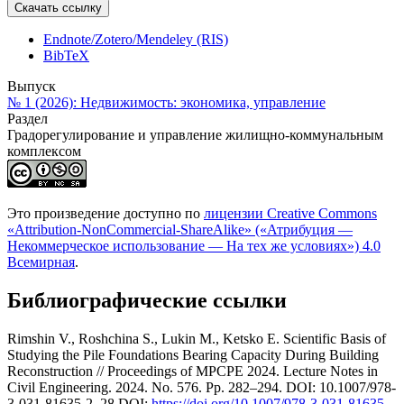
Скачать ссылку
Endnote/Zotero/Mendeley (RIS)
BibTeX
Выпуск
№ 1 (2026): Недвижимость: экономика, управление
Раздел
Градорегулирование и управление жилищно-коммунальным
комплексом
Это произведение доступно по
лицензии Creative Commons
«Attribution-NonCommercial-ShareAlike» («Атрибуция —
Некоммерческое использование — На тех же условиях») 4.0
Всемирная
.
Библиографические ссылки
Rimshin V., Roshchina S., Lukin M., Ketsko E. Scientific Basis of
Studying the Pile Foundations Bearing Capacity During Building
Reconstruction // Proceedings of MPCPE 2024. Lecture Notes in
Civil Engineering. 2024. No. 576. Pp. 282–294. DOI: 10.1007/978-
3-031-81635-2_28 DOI:
https://doi.org/10.1007/978-3-031-81635-