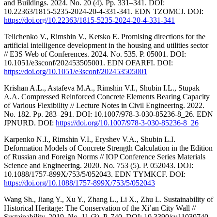
and Buildings. 2024. No. 20 (4). Pp. 331–341. DOI:
10.22363/1815-5235-2024-20-4-331-341. EDN TZOMCJ. DOI:
https://doi.org/10.22363/1815-5235-2024-20-4-331-341
Telichenko V., Rimshin V., Ketsko E. Promising directions for the
artificial intelligence development in the housing and utilities sector
// E3S Web of Conferences. 2024. No. 535. P. 05001. DOI:
10.1051/e3sconf/202453505001. EDN OFARFI. DOI:
https://doi.org/10.1051/e3sconf/202453505001
Krishan A.L., Astafeva M.A., Rimshin V.I., Shubin I.L., Stupak
A.A. Compressed Reinforced Concrete Elements Bearing Capacity
of Various Flexibility // Lecture Notes in Civil Engineering. 2022.
No. 182. Pp. 283–291. DOI: 10.1007/978-3-030-85236-8_26. EDN
JPNURD. DOI:
https://doi.org/10.1007/978-3-030-85236-8_26
Karpenko N.I., Rimshin V.I., Eryshev V.A., Shubin L.I.
Deformation Models of Concrete Strength Calculation in the Edition
of Russian and Foreign Norms // IOP Conference Series Materials
Science and Engineering. 2020. No. 753 (5). P. 052043. DOI:
10.1088/1757-899X/753/5/052043. EDN TYMKCF. DOI:
https://doi.org/10.1088/1757-899X/753/5/052043
Wang Sh., Jiang Y., Xu Y., Zhang L., Li X., Zhu L. Sustainability of
Historical Heritage: The Conservation of the Xi’an City Wall //
Sustainability. 2019. No. 11 (3). P. 740. DOI: 10.3390/su11030740