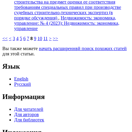
строительства на предмет оценки ее соответствия
требованиям специальных правил при производстве
судебных строительно-технических экспертиз (в
порядке обсуждения)
,
Недвижимость: экономика,
управление: № 4 (2023): Недвижимость: экономика,
управление
<<
<
3
4
5
6
7
8
9
10
11
>
>>
Вы также можете
начать расширеннвй поиск похожих статей
для этой статьи.
Язык
English
Русский
Информация
Для читателей
Для авторов
Для библиотек