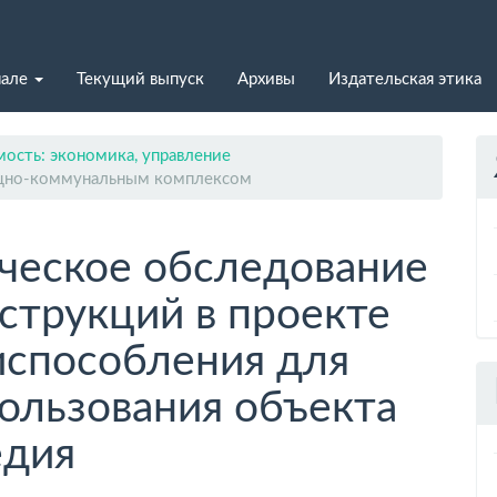
нале
Текущий выпуск
Архивы
Издательская этика
ость: экономика, управление
ищно-коммунальным комплексом
ческое обследование
струкций в проекте
испособления для
ользования объекта
едия