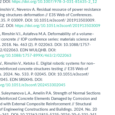
2 DOI:
https://doi.org/10.1007/978-3-031-81635-2_12
Rimshin V., Neverov A. Residual resource of power resistance
ding structures deformation // E3S Web of Conferences.
135. P. 03009. DOI: 10.1051/e3sconf/ 201913503009.
Z. DOI:
https://doi.org/10.1051/e3sconf/201913503009
., Rimshin V.I., Astafeva M.A. Deformability of a volume–
concrete // IOP conference series: materials science and
g. 2018. No. 463 (2). P. 022063. DOI: 10.1088/1757-
2/022063. EDN WULQHB. DOI:
i.org/10.1088/1757-899X/463/2/022063
V., Rimshin V., Ketsko E. Digital robotic systems for non–
 reinforced concrete structures testing // E3S Web of
s. 2024. No. 533. P. 02045. DOI: 10.1051/e3sconf/
045. EDN SRSXHS. DOI:
i.org/10.1051/e3sconf/202453302045
., Suleymanova L.A., Amelin P.A. Strength of Normal Sections
 Reinforced Concrete Elements Damaged by Corrosion and
d with External Composite Reinforcement // Structural
f Engineering Constructions and Buildings. 2024. No. 20
31–341. DOI: 10.22363/1815-5235-2024-20-4-331-341.