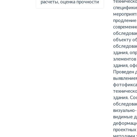
техническ
расчеты, оценка прочности
специфики 
мероприяти
продление 
современн
обследова
объекту об
обследова
здания, о
элементов
здания, оф
Проведен 
выявление
фотофикса
техническ
здания. Со
обследова
визуально
видимые д
деформаци
проектных
методами 