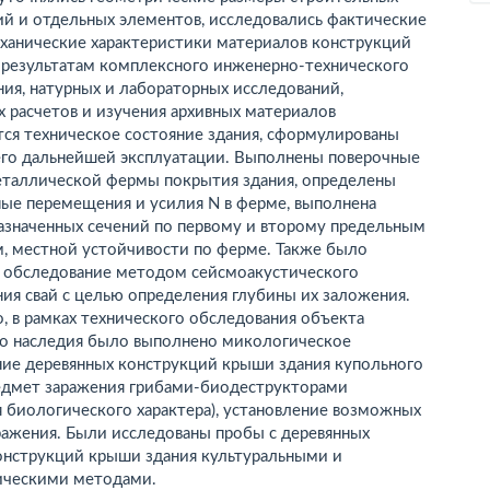
ий и отдельных элементов, исследовались фактические
ханические характеристики материалов конструкций
о результатам комплексного инженерно-технического
ия, натурных и лабораторных исследований,
 расчетов и изучения архивных материалов
тся техническое состояние здания, сформулированы
его дальнейшей эксплуатации. Выполнены поверочные
еталлической фермы покрытия здания, определены
ные перемещения и усилия N в ферме, выполнена
назначенных сечений по первому и второму предельным
м, местной устойчивости по ферме. Также было
 обследование методом сейсмоакустического
ия свай с целью определения глубины их заложения.
, в рамках технического обследования объекта
го наследия было выполнено микологическое
ние деревянных конструкций крыши здания купольного
редмет заражения грибами-биодеструкторами
 биологического характера), установление возможных
ражения. Были исследованы пробы с деревянных
онструкций крыши здания культуральными и
ческими методами.