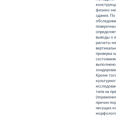
конструкц
физико-ме
здания. П
обследован
поверочных
определяе
выводы о 
расчеты м
вертикаль
проверка 
состояния
выполнено
зондирован
Кроме того
культурно
исследова
типа на п
(поражения
причин по
несущих к
морфологи