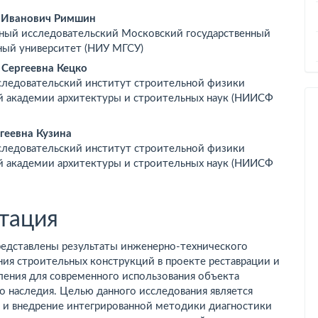
вное
 Иванович Римшин
ный исследовательский Московский государственный
ржимое
ный университет (НИУ МГСУ)
ьи
 Сергеевна Кецко
следовательский институт строительной физики
й академии архитектуры и строительных наук (НИИСФ
геевна Кузина
следовательский институт строительной физики
й академии архитектуры и строительных наук (НИИСФ
тация
редставлены результаты инженерно-технического
ия строительных конструкций в проекте реставрации и
ления для современного использования объекта
о наследия. Целью данного исследования является
а и внедрение интегрированной методики диагностики