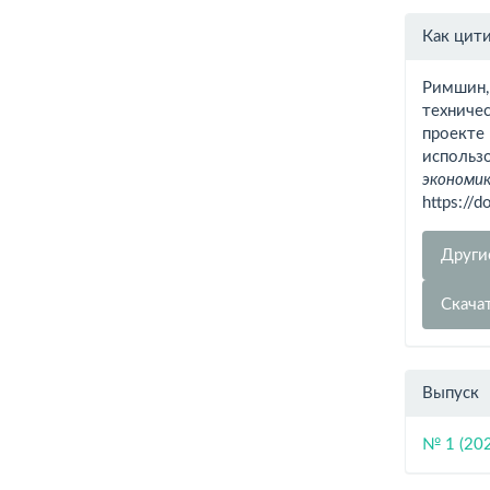
Инфо
Как цит
о ста
Римшин, 
техниче
проекте
использо
экономик
https://
Други
Скача
Выпуск
№ 1 (20