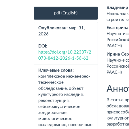
Боковая
Осно
Владимир
pdf (English)
Националь
панель
соде
строитель
статьи
стат
Екатерина
Опубликован:
мар. 31,
Научно-ис
2026
Российско
РААСН)
DOI:
https://doi.org/10.22337/2
Ирина Сер
073-8412-2026-1-56-62
Научно-ис
Российско
Ключевые слова:
РААСН)
комплексное инженерно-
техническое
Анно
обследование, объект
культурного наследия,
В статье п
реконструкция,
обследован
сейсмоакустическое
приспособ
зондирование,
культурног
микологическое
разработк
исследование, поверочные