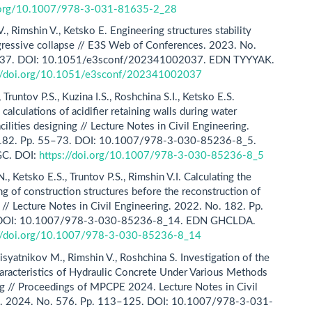
i.org/10.1007/978-3-031-81635-2_28
., Rimshin V., Ketsko E. Engineering structures stability
gressive collapse // E3S Web of Conferences. 2023. No.
037. DOI: 10.1051/e3sconf/202341002037. EDN TYYYAK.
://doi.org/10.1051/e3sconf/202341002037
, Truntov P.S., Kuzina I.S., Roshchina S.I., Ketsko E.S.
calculations of acidifier retaining walls during water
cilities designing // Lecture Notes in Civil Engineering.
182. Pp. 55–73. DOI: 10.1007/978-3-030-85236-8_5.
C. DOI:
https://doi.org/10.1007/978-3-030-85236-8_5
, Ketsko E.S., Truntov P.S., Rimshin V.I. Calculating the
ng of construction structures before the reconstruction of
g // Lecture Notes in Civil Engineering. 2022. No. 182. Pp.
DOI: 10.1007/978-3-030-85236-8_14. EDN GHCLDA.
://doi.org/10.1007/978-3-030-85236-8_14
isyatnikov M., Rimshin V., Roshchina S. Investigation of the
aracteristics of Hydraulic Concrete Under Various Methods
ing // Proceedings of MPCPE 2024. Lecture Notes in Civil
g. 2024. No. 576. Pp. 113–125. DOI: 10.1007/978-3-031-