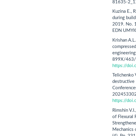
81635-2_1
Kuzina E., 
during buil
2019. No. 
EDN UMYIG
Krishan A.L
compressed 
engineerin
899X/463/
https://do
Telichenko 
destructive
Conference
202453302
https://do
Rimshin V.I
of Flexural
Strengthene
Mechanics o
(4). Pp. 3