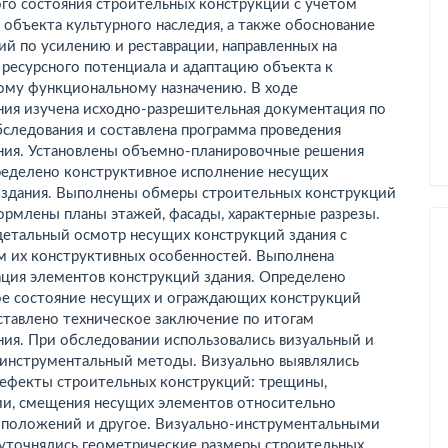
ого состояния строительных конструкций с учетом
объекта культурного наследия, а также обоснование
й по усилению и реставрации, направленных на
ресурсного потенциала и адаптацию объекта к
ому функциональному назначению. В ходе
ния изучена исходно-разрешительная документация по
следования и составлена программа проведения
ния. Установлены объемно-планировочные решения
пределено конструктивное исполнение несущих
 здания. Выполнены обмеры строительных конструкций
ормлены планы этажей, фасады, характерные разрезы.
детальный осмотр несущих конструкций здания с
м их конструктивных особенностей. Выполнена
ция элементов конструкций здания. Определено
ое состояние несущих и ограждающих конструкций
ставлено техническое заключение по итогам
ния. При обследовании использовались визуальный и
-­инструментальный методы. Визуально выявлялись
ефекты строительных конструкций: трещины,
и, смещения несущих элементов относительно
 положений и другое. Визуально-инструментальными
уточнялись геометрические размеры строительных