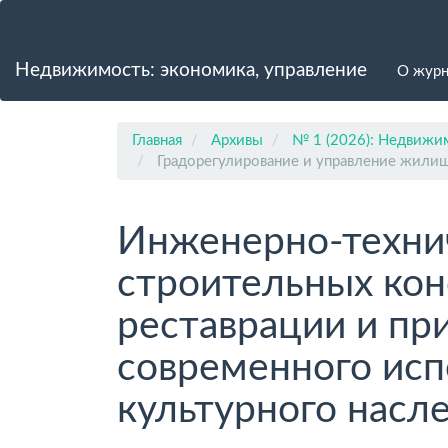
Главная
навигационная
панель
Недвижимость: экономика, управление
О жур
Основное
содержимое
Боковая
панель
Главная
Архивы
№ 1 (2026): Недвижим
Градорегулирование и управление жил
Инженерно-техни
строительных кон
реставрации и пр
современного исп
культурного насл