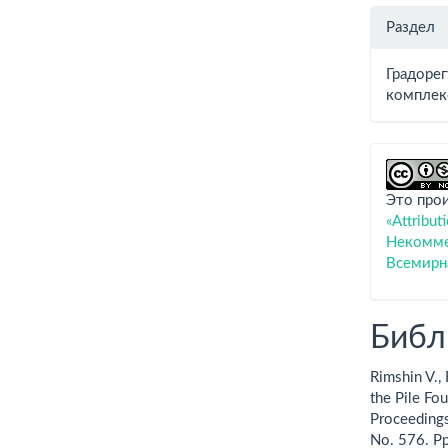
Раздел
Градоре
комплек
Это про
«Attribu
Некоммер
Всемирн
Библ
Rimshin V., 
the Pile Fo
Proceedings
No. 576. P