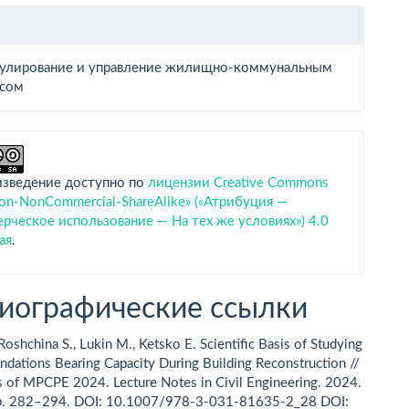
гулирование и управление жилищно-коммунальным
сом
изведение доступно по
лицензии Creative Commons
tion-NonCommercial-ShareAlike» («Атрибуция —
ческое использование — На тех же условиях») 4.0
ая
.
иографические ссылки
Roshchina S., Lukin M., Ketsko E. Scientific Basis of Studying
undations Bearing Capacity During Building Reconstruction //
 of MPCPE 2024. Lecture Notes in Civil Engineering. 2024.
p. 282–294. DOI: 10.1007/978-3-031-81635-2_28 DOI: