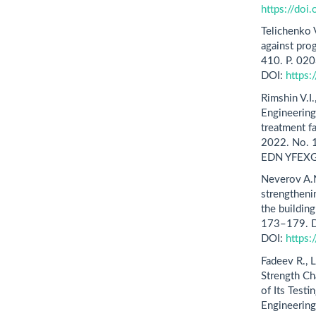
https://do
Telichenko V
against pro
410. P. 02
DOI:
https
Rimshin V.I.
Engineering 
treatment fa
2022. No. 
EDN YFEXG
Neverov A.N.
strengtheni
the buildin
173–179. 
DOI:
https
Fadeev R., L
Strength Ch
of Its Test
Engineerin