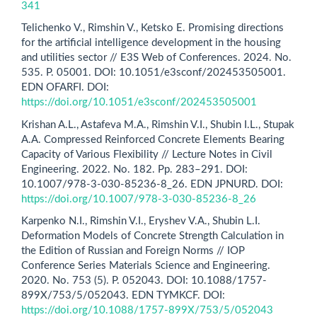
341
Telichenko V., Rimshin V., Ketsko E. Promising directions
for the artificial intelligence development in the housing
and utilities sector // E3S Web of Conferences. 2024. No.
535. P. 05001. DOI: 10.1051/e3sconf/202453505001.
EDN OFARFI. DOI:
https://doi.org/10.1051/e3sconf/202453505001
Krishan A.L., Astafeva M.A., Rimshin V.I., Shubin I.L., Stupak
A.A. Compressed Reinforced Concrete Elements Bearing
Capacity of Various Flexibility // Lecture Notes in Civil
Engineering. 2022. No. 182. Pp. 283–291. DOI:
10.1007/978-3-030-85236-8_26. EDN JPNURD. DOI:
https://doi.org/10.1007/978-3-030-85236-8_26
Karpenko N.I., Rimshin V.I., Eryshev V.A., Shubin L.I.
Deformation Models of Concrete Strength Calculation in
the Edition of Russian and Foreign Norms // IOP
Conference Series Materials Science and Engineering.
2020. No. 753 (5). P. 052043. DOI: 10.1088/1757-
899X/753/5/052043. EDN TYMKCF. DOI:
https://doi.org/10.1088/1757-899X/753/5/052043