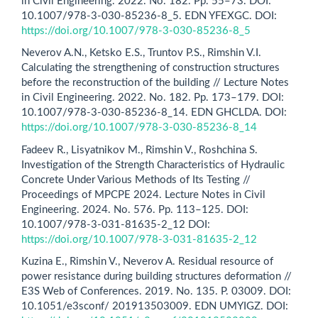
in Civil Engineering. 2022. No. 182. Pp. 55–73. DOI:
10.1007/978-3-030-85236-8_5. EDN YFEXGC. DOI:
https://doi.org/10.1007/978-3-030-85236-8_5
Neverov A.N., Ketsko E.S., Truntov P.S., Rimshin V.I.
Calculating the strengthening of construction structures
before the reconstruction of the building // Lecture Notes
in Civil Engineering. 2022. No. 182. Pp. 173–179. DOI:
10.1007/978-3-030-85236-8_14. EDN GHCLDA. DOI:
https://doi.org/10.1007/978-3-030-85236-8_14
Fadeev R., Lisyatnikov M., Rimshin V., Roshchina S.
Investigation of the Strength Characteristics of Hydraulic
Concrete Under Various Methods of Its Testing //
Proceedings of MPCPE 2024. Lecture Notes in Civil
Engineering. 2024. No. 576. Pp. 113–125. DOI:
10.1007/978-3-031-81635-2_12 DOI:
https://doi.org/10.1007/978-3-031-81635-2_12
Kuzina E., Rimshin V., Neverov A. Residual resource of
power resistance during building structures deformation //
E3S Web of Conferences. 2019. No. 135. P. 03009. DOI:
10.1051/e3sconf/ 201913503009. EDN UMYIGZ. DOI: