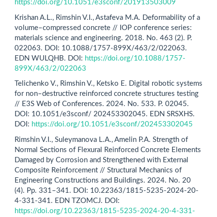
https://doi.org/10.1051/e3sconf/201913503009
Krishan A.L., Rimshin V.I., Astafeva M.A. Deformability of a
volume–compressed concrete // IOP conference series:
materials science and engineering. 2018. No. 463 (2). P.
022063. DOI: 10.1088/1757-899X/463/2/022063.
EDN WULQHB. DOI:
https://doi.org/10.1088/1757-
899X/463/2/022063
Telichenko V., Rimshin V., Ketsko E. Digital robotic systems
for non–destructive reinforced concrete structures testing
// E3S Web of Conferences. 2024. No. 533. P. 02045.
DOI: 10.1051/e3sconf/ 202453302045. EDN SRSXHS.
DOI:
https://doi.org/10.1051/e3sconf/202453302045
Rimshin V.I., Suleymanova L.A., Amelin P.A. Strength of
Normal Sections of Flexural Reinforced Concrete Elements
Damaged by Corrosion and Strengthened with External
Composite Reinforcement // Structural Mechanics of
Engineering Constructions and Buildings. 2024. No. 20
(4). Pp. 331–341. DOI: 10.22363/1815-5235-2024-20-
4-331-341. EDN TZOMCJ. DOI:
https://doi.org/10.22363/1815-5235-2024-20-4-331-