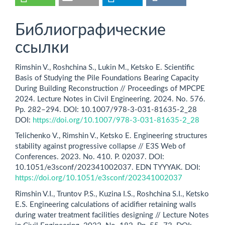
Библиографические
ссылки
Rimshin V., Roshchina S., Lukin M., Ketsko E. Scientific
Basis of Studying the Pile Foundations Bearing Capacity
During Building Reconstruction // Proceedings of MPCPE
2024. Lecture Notes in Civil Engineering. 2024. No. 576.
Pp. 282–294. DOI: 10.1007/978-3-031-81635-2_28
DOI:
https://doi.org/10.1007/978-3-031-81635-2_28
Telichenko V., Rimshin V., Ketsko E. Engineering structures
stability against progressive collapse // E3S Web of
Conferences. 2023. No. 410. P. 02037. DOI:
10.1051/e3sconf/202341002037. EDN TYYYAK. DOI:
https://doi.org/10.1051/e3sconf/202341002037
Rimshin V.I., Truntov P.S., Kuzina I.S., Roshchina S.I., Ketsko
E.S. Engineering calculations of acidifier retaining walls
during water treatment facilities designing // Lecture Notes