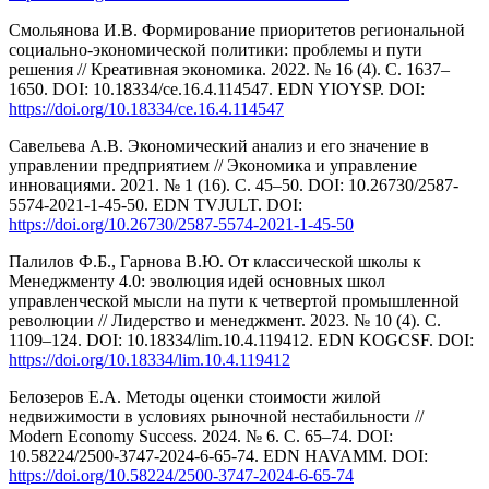
Смольянова И.В. Формирование приоритетов региональной
социально-экономической политики: проблемы и пути
решения // Креативная экономика. 2022. № 16 (4). С. 1637–
1650. DOI: 10.18334/ce.16.4.114547. EDN YIOYSP. DOI:
https://doi.org/10.18334/ce.16.4.114547
Савельева А.В. Экономический анализ и его значение в
управлении предприятием // Экономика и управление
инновациями. 2021. № 1 (16). С. 45–50. DOI: 10.26730/2587-
5574-2021-1-45-50. EDN TVJULT. DOI:
https://doi.org/10.26730/2587-5574-2021-1-45-50
Палилов Ф.Б., Гарнова В.Ю. От классической школы к
Менеджменту 4.0: эволюция идей основных школ
управленческой мысли на пути к четвертой промышленной
революции // Лидерство и менеджмент. 2023. № 10 (4). С.
1109–124. DOI: 10.18334/lim.10.4.119412. EDN KOGCSF. DOI:
https://doi.org/10.18334/lim.10.4.119412
Белозеров Е.А. Методы оценки стоимости жилой
недвижимости в условиях рыночной нестабильности //
Modern Economy Success. 2024. № 6. С. 65–74. DOI:
10.58224/2500-3747-2024-6-65-74. EDN HAVAMM. DOI:
https://doi.org/10.58224/2500-3747-2024-6-65-74