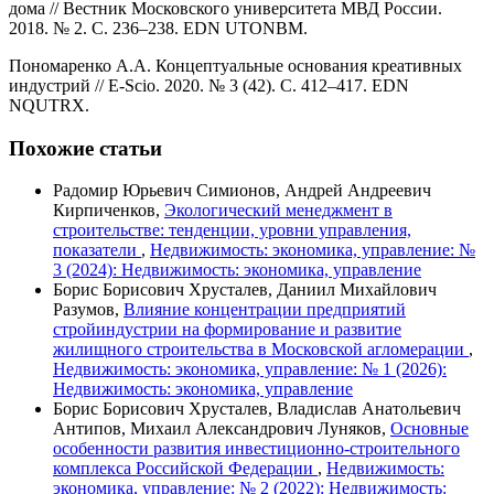
дома // Вестник Московского университета МВД России.
2018. № 2. С. 236–238. EDN UTONBM.
Пономаренко А.А. Концептуальные основания креативных
индустрий // E-Scio. 2020. № 3 (42). С. 412–417. EDN
NQUTRX.
Похожие статьи
Радомир Юрьевич Симионов, Андрей Андреевич
Кирпиченков,
Экологический менеджмент в
строительстве: тенденции, уровни управления,
показатели
,
Недвижимость: экономика, управление: №
3 (2024): Недвижимость: экономика, управление
Борис Борисович Хрусталев, Даниил Михайлович
Разумов,
Влияние концентрации предприятий
стройиндустрии на формирование и развитие
жилищного строительства в Московской агломерации
,
Недвижимость: экономика, управление: № 1 (2026):
Недвижимость: экономика, управление
Борис Борисович Хрусталев, Владислав Анатольевич
Антипов, Михаил Александрович Луняков,
Основные
особенности развития инвестиционно-строительного
комплекса Российской Федерации
,
Недвижимость:
экономика, управление: № 2 (2022): Недвижимость: