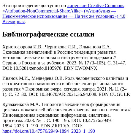
Это произведение доступно по
лицензии Creative Commons
«Attribution-NonCommercial-ShareAlike» («Атрибуция —
Некоммерческое использование — На тех же условиях») 4.0
Всемирная
.
Библиографические ссылки
Христофорова И.В., Черникова Л.И., Эльканова Е.А.
Экономика впечатлений в России: тенденции развития,
методологические основы и инструменты поддержки //
Сервис в России и за рубежом. 2023. № 17 (3–105). С. 31–47.
DOI: 10.5281/zenodo.8105978. EDN EWOMNX.
Иванов М.И., Медведева О.В. Роль человеческого капитала и
его креативного компонента в обеспечении регионального
развития // Экономика: вчера, сегодня, завтра. 2021. № 11 (2–
1). С. 72–80. DOI: 10.34670/AR.2021.36.94.008. EDN CUGULP.
Кулаженкова М.А. Типология механизмов формирования
целевых показателей обеспечения качества жизни населения //
Инновационная экономика: информация, аналитика,
прогнозы. 2023. № 1. С. 190–195. DOI: 10.47576/2949-
1894_2023_1_190. EDN ZRFLVA. DOI:
https://doi.org/10.47576/2949-1894_2023_1_190