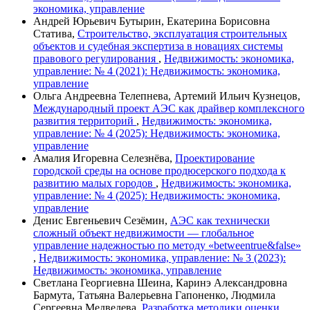
экономика, управление
Андрей Юрьевич Бутырин, Екатерина Борисовна
Статива,
Строительство, эксплуатация строительных
объектов и судебная экспертиза в новациях системы
правового регулирования
,
Недвижимость: экономика,
управление: № 4 (2021): Недвижимость: экономика,
управление
Ольга Андреевна Телепнева, Артемий Ильич Кузнецов,
Международный проект АЭС как драйвер комплексного
развития территорий
,
Недвижимость: экономика,
управление: № 4 (2025): Недвижимость: экономика,
управление
Амалия Игоревна Селезнёва,
Проектирование
городской среды на основе продюсерского подхода к
развитию малых городов
,
Недвижимость: экономика,
управление: № 4 (2025): Недвижимость: экономика,
управление
Денис Евгеньевич Сезёмин,
АЭС как технически
сложный объект недвижимости — глобальное
управление надежностью по методу «betweentrue&false»
,
Недвижимость: экономика, управление: № 3 (2023):
Недвижимость: экономика, управление
Светлана Георгиевна Шеина, Каринэ Александровна
Бармута, Татьяна Валерьевна Гапоненко, Людмила
Сергеевна Медведева,
Разработка методики оценки