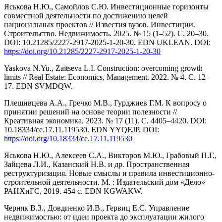
Яськова Н.Ю., Самойлов С.Ю. Инвестиционные горизонты
совместной деятельности по достижению целей
национальных проектов // Известия вузов. Инвестиции.
Строительство. Недвижимость. 2025. № 15 (1–52). С. 20–30.
DOI: 10.21285/2227-2917-2025-1-20-30. EDN UKLEAN. DOI:
https://doi.org/10.21285/2227-2917-2025-1-20-30
Yaskova N.Yu., Zaitseva L.I. Construction: overcoming growth
limits // Real Estate: Economics, Management. 2022. № 4. С. 12–
17. EDN SVMDQW.
Плешивцева А.А., Гречко М.В., Гурджиев Г.М. К вопросу о
принятии решений на основе теории полезности //
Креативная экономика. 2023. № 17 (11). С. 4405–4420. DOI:
10.18334/ce.17.11.119530. EDN YYQEJP. DOI:
https://doi.org/10.18334/ce.17.11.119530
Яськова Н.Ю., Алексеев С.А., Викторов М.Ю., Грабовый П.Г.,
Зайцева Л.И., Казанский Н.В. и др. Пространственная
реструктуризация. Новые смыслы и правила инвестиционно-
строительной деятельности. М. : Издательский дом «Дело»
РАНХиГС, 2019. 454 с. EDN KGWAKW.
Черняк В.З., Довдиенко И.В., Гервиц Е.С. Управление
недвижимостью: от идеи проекта до эксплуатации жилого