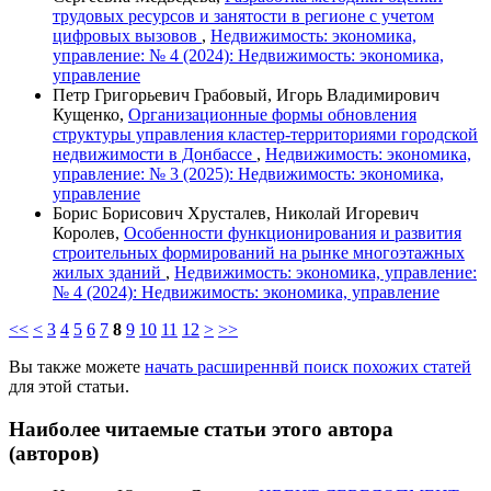
трудовых ресурсов и занятости в регионе с учетом
цифровых вызовов
,
Недвижимость: экономика,
управление: № 4 (2024): Недвижимость: экономика,
управление
Петр Григорьевич Грабовый, Игорь Владимирович
Кущенко,
Организационные формы обновления
структуры управления кластер-территориями городской
недвижимости в Донбассе
,
Недвижимость: экономика,
управление: № 3 (2025): Недвижимость: экономика,
управление
Борис Борисович Хрусталев, Николай Игоревич
Королев,
Особенности функционирования и развития
строительных формирований на рынке многоэтажных
жилых зданий
,
Недвижимость: экономика, управление:
№ 4 (2024): Недвижимость: экономика, управление
<<
<
3
4
5
6
7
8
9
10
11
12
>
>>
Вы также можете
начать расширеннвй поиск похожих статей
для этой статьи.
Наиболее читаемые статьи этого автора
(авторов)