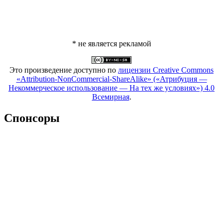
* не является рекламой
Это произведение доступно по
лицензии Creative Commons
«Attribution-NonCommercial-ShareAlike» («Атрибуция —
Некоммерческое использование — На тех же условиях») 4.0
Всемирная
.
Спонсоры