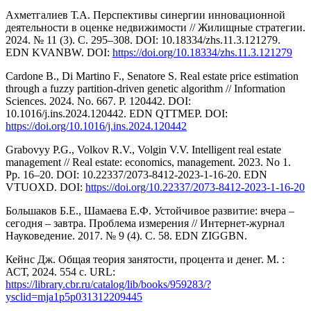
Ахметгалиев Т.А. Перспективы синергии инновационной
деятельности в оценке недвижимости // Жилищные стратегии.
2024. № 11 (3). С. 295–308. DOI: 10.18334/zhs.11.3.121279.
EDN KVANBW. DOI:
https://doi.org/10.18334/zhs.11.3.121279
Cardone B., Di Martino F., Senatore S. Real estate price estimation
through a fuzzy partition-driven genetic algorithm // Information
Sciences. 2024. No. 667. Р. 120442. DOI:
10.1016/j.ins.2024.120442. EDN QTTMEP. DOI:
https://doi.org/10.1016/j.ins.2024.120442
Grabovyy P.G., Volkov R.V., Volgin V.V. Intelligent real estate
management // Real estate: economics, management. 2023. No 1.
Рр. 16–20. DOI: 10.22337/2073-8412-2023-1-16-20. EDN
VTUOXD. DOI:
https://doi.org/10.22337/2073-8412-2023-1-16-20
Большаков Б.Е., Шамаева Е.Ф. Устойчивое развитие: вчера –
сегодня – завтра. Проблема измерения // Интернет-журнал
Науковедение. 2017. № 9 (4). С. 58. EDN ZIGGBN.
Кейнс Дж. Общая теория занятости, процента и денег. М. :
АСТ, 2024. 554 с. URL:
https://library.cbr.ru/catalog/lib/books/959283/?
ysclid=mja1p5p031312209445