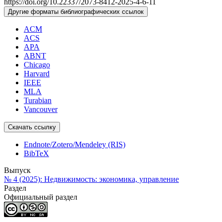
https://doi.org/10.22337/2073-8412-2025-4-6-11
Другие форматы библиографических ссылок
ACM
ACS
APA
ABNT
Chicago
Harvard
IEEE
MLA
Turabian
Vancouver
Скачать ссылку
Endnote/Zotero/Mendeley (RIS)
BibTeX
Выпуск
№ 4 (2025): Недвижимость: экономика, управление
Раздел
Официальный раздел