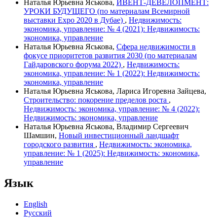
Наталья Юрьевна Яськова,
ИВЕНТ-ДЕВЕЛОПМЕНТ:
УРОКИ БУДУЩЕГО (по материалам Всемирной
выставки Expo 2020 в Дубае)
,
Недвижимость:
экономика, управление: № 4 (2021): Недвижимость:
экономика, управление
Наталья Юрьевна Яськова,
Сфера недвижимости в
фокусе приоритетов развития 2030 (по материалам
Гайдаровского форума 2022)
,
Недвижимость:
экономика, управление: № 1 (2022): Недвижимость:
экономика, управление
Наталья Юрьевна Яськова, Лариса Игоревна Зайцева,
Строительство: покорение пределов роста
,
Недвижимость: экономика, управление: № 4 (2022):
Недвижимость: экономика, управление
Наталья Юрьевна Яськова, Владимир Сергеевич
Шамшин,
Новый инвестиционный ландшафт
городского развития
,
Недвижимость: экономика,
управление: № 1 (2025): Недвижимость: экономика,
управление
Язык
English
Русский