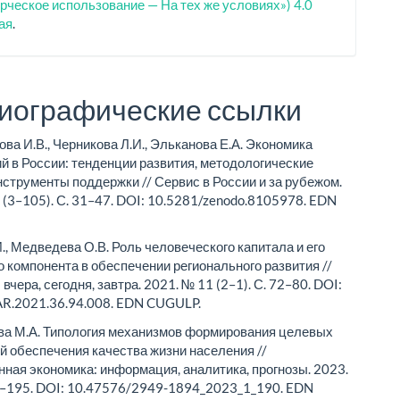
ческое использование — На тех же условиях») 4.0
ая
.
иографические ссылки
ва И.В., Черникова Л.И., Эльканова Е.А. Экономика
й в России: тенденции развития, методологические
нструменты поддержки // Сервис в России и за рубежом.
 (3–105). С. 31–47. DOI: 10.5281/zenodo.8105978. EDN
., Медведева О.В. Роль человеческого капитала и его
о компонента в обеспечении регионального развития //
вчера, сегодня, завтра. 2021. № 11 (2–1). С. 72–80. DOI:
AR.2021.36.94.008. EDN CUGULP.
ва М.А. Типология механизмов формирования целевых
й обеспечения качества жизни населения //
ная экономика: информация, аналитика, прогнозы. 2023.
0–195. DOI: 10.47576/2949-1894_2023_1_190. EDN