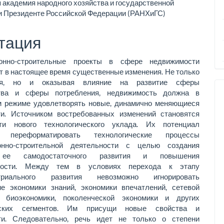
 академия народного хозяйства и государственной
ржимое
и Президенте Российской Федерации (РАНХиГС)
ьи
тация
ионно-строительные проекты в сфере недвижимости
 в настоящее время существенные изменения. Не только
ая, но и оказывая влияние на развитие сферы
ства и сферы потребления, недвижимость должна в
м режиме удовлетворять новые, динамично меняющиеся
ти. Источником востребованных изменений становятся
ти нового технологического уклада. Их потенциал
т переформатировать технологические процессы
онно-­строительной деятельности с целью создания
 ее самодостаточного развития и повышения
ности. Между тем в условиях перехода к этапу
стриального развития невозможно игнорировать
ие экономики знаний, экономики впечатлений, сетевой
, биоэкономики, поколенческой экономики и других
еских сегментов. Им присущи новые свойства и
ти. Следовательно, речь идет не только о степени