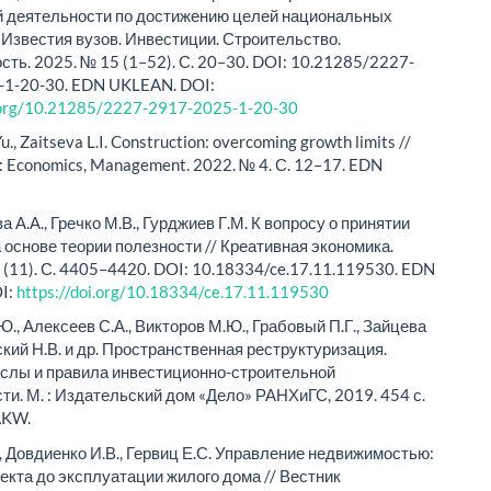
й деятельности по достижению целей национальных
/ Известия вузов. Инвестиции. Строительство.
ть. 2025. № 15 (1–52). С. 20–30. DOI: 10.21285/2227-
-1-20-30. EDN UKLEAN. DOI:
i.org/10.21285/2227-2917-2025-1-20-30
., Zaitseva L.I. Construction: overcoming growth limits //
e: Economics, Management. 2022. № 4. С. 12–17. EDN
 А.А., Гречко М.В., Гурджиев Г.М. К вопросу о принятии
 основе теории полезности // Креативная экономика.
 (11). С. 4405–4420. DOI: 10.18334/ce.17.11.119530. EDN
I:
https://doi.org/10.18334/ce.17.11.119530
Ю., Алексеев С.А., Викторов М.Ю., Грабовый П.Г., Зайцева
нский Н.В. и др. Пространственная реструктуризация.
слы и правила инвестиционно-строительной
ти. М. : Издательский дом «Дело» РАНХиГС, 2019. 454 с.
KW.
., Довдиенко И.В., Гервиц Е.С. Управление недвижимостью:
оекта до эксплуатации жилого дома // Вестник