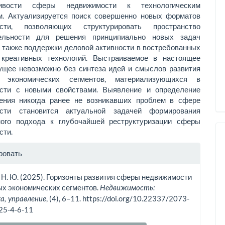
чивости сферы недвижимости к технологическим
м. Актуализируется поиск совершенно новых форматов
ости, позволяющих структурировать пространство
тельности для решения принципиально новых задач
а также поддержки деловой активности в востребованных
 креативных технологий. Выстраиваемое в настоящее
ущее невозможно без синтеза идей и смыслов развития
а экономических сегментов, материализующихся в
сти с новыми свойствами. Выявление и определение
ения никогда ранее не возникавших проблем в сфере
ости становится актуальной задачей формирования
ного подхода к глубочайшей реструктуризации сферы
сти.
рмация
ровать
тье
 Н. Ю. (2025). Горизонты развития сферы недвижимости
х экономических сегментов.
Недвижимость:
, (4), 6–11. https://doi.org/10.22337/2073-
а, управление
25-4-6-11