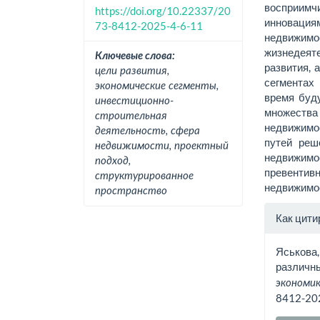
восприим
https://doi.org/10.22337/20
инновация
73-8412-2025-4-6-11
недвижим
жизнедея
Ключевые слова:
развития, 
цели развития,
сегментах
экономические сегменты,
время буд
инвестиционно-
множеств
строительная
недвижимо
деятельность, сфера
путей реш
недвижимости, проектный
недвижим
подход,
превентив
структурированное
недвижимо
пространство
Инфо
Как цити
о ста
Яськова,
различны
экономик
8412-20