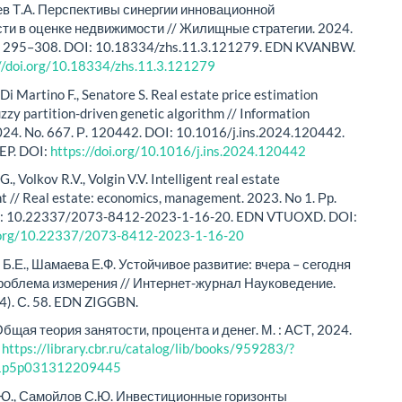
в Т.А. Перспективы синергии инновационной
ти в оценке недвижимости // Жилищные стратегии. 2024.
С. 295–308. DOI: 10.18334/zhs.11.3.121279. EDN KVANBW.
//doi.org/10.18334/zhs.11.3.121279
Di Martino F., Senatore S. Real estate price estimation
uzzy partition-driven genetic algorithm // Information
024. No. 667. Р. 120442. DOI: 10.1016/j.ins.2024.120442.
P. DOI:
https://doi.org/10.1016/j.ins.2024.120442
., Volkov R.V., Volgin V.V. Intelligent real estate
// Real estate: economics, management. 2023. No 1. Рр.
I: 10.22337/2073-8412-2023-1-16-20. EDN VTUOXD. DOI:
i.org/10.22337/2073-8412-2023-1-16-20
Б.Е., Шамаева Е.Ф. Устойчивое развитие: вчера – сегодня
Проблема измерения // Интернет-журнал Науковедение.
4). С. 58. EDN ZIGGBN.
бщая теория занятости, процента и денег. М. : АСТ, 2024.
:
https://library.cbr.ru/catalog/lib/books/959283/?
a1p5p031312209445
Ю., Самойлов С.Ю. Инвестиционные горизонты