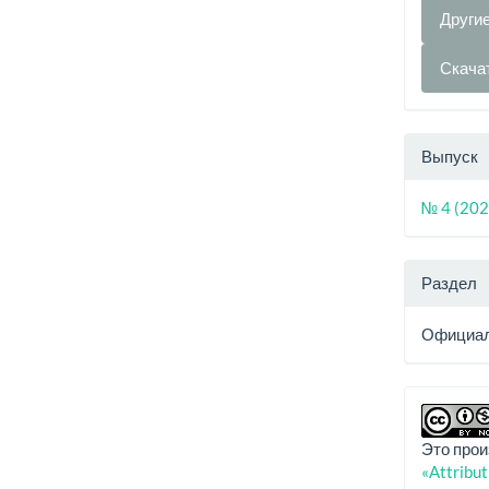
Други
Скача
Выпуск
№ 4 (202
Раздел
Официал
Это прои
«Attribu