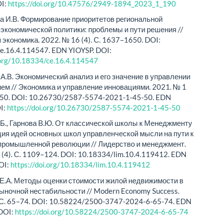
OI:
https://doi.org/10.47576/2949-1894_2023_1_190
 И.В. Формирование приоритетов региональной
экономической политики: проблемы и пути решения //
 экономика. 2022. № 16 (4). С. 1637–1650. DOI:
e.16.4.114547. EDN YIOYSP. DOI:
i.org/10.18334/ce.16.4.114547
А.В. Экономический анализ и его значение в управлении
ем // Экономика и управление инновациями. 2021. № 1
5–50. DOI: 10.26730/2587-5574-2021-1-45-50. EDN
I:
https://doi.org/10.26730/2587-5574-2021-1-45-50
Б., Гарнова В.Ю. От классической школы к Менеджменту
ция идей основных школ управленческой мысли на пути к
промышленной революции // Лидерство и менеджмент.
 (4). С. 1109–124. DOI: 10.18334/lim.10.4.119412. EDN
OI:
https://doi.org/10.18334/lim.10.4.119412
Е.А. Методы оценки стоимости жилой недвижимости в
ыночной нестабильности // Modern Economy Success.
 С. 65–74. DOI: 10.58224/2500-3747-2024-6-65-74. EDN
DOI:
https://doi.org/10.58224/2500-3747-2024-6-65-74