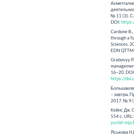
Ахметгалие
деятельнос
№ 11 (3). 
DOI:
https:
Cardone B., 
through a f
Sciences. 2
EDN QTTME
Grabovyy P.G
management 
16–20. DO
https://do
Большаков 
– завтра. 
2017. № 9 (
Кейнс Дж. О
554 с. URL
ysclid=mj
Яськова Н.