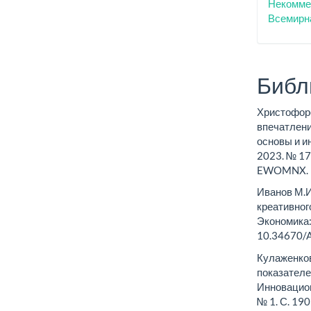
Некоммер
Всемирн
Библ
Христофоро
впечатлени
основы и и
2023. № 17
EWOMNX.
Иванов М.И
креативног
Экономика: 
10.34670/
Кулаженко
показателе
Инновацион
№ 1. С. 19