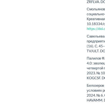
ZRFLVA. D
Смольянова
социально-
Креативная
10.18334/c
https://do
Савельева 
предприяти
(16). С. 4
TVJULT. DO
Палилов Ф.
4.0: эволю
четвертой 
2023. № 10
KOGCSF. D
Белозеров 
условиях р
2024. № 6.
HAVAMM. 