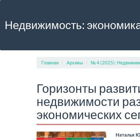
Главная
навигационная
панель
Недвижимость: экономика
Основное
содержимое
Боковая
панель
Главная
Архивы
№ 4 (2025): Недвижим
Горизонты разви
недвижимости ра
экономических се
Боковая
Осно
Наталья Ю