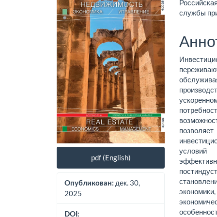
Российская
панель
соде
службы пр
статьи
стат
Анно
Инвестиц
переживают
обслужив
производ
ускоренно
потребнос
возможнос
позволяе
инвестици
условий
pdf (English)
эффектив
постинду
становлен
дек. 30,
Опубликован:
экономики
2025
экономич
особеннос
DOI: