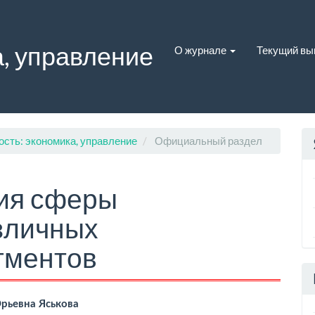
, управление
О журнале
Текущий вы
ость: экономика, управление
Официальный раздел
тия сферы
зличных
гментов
вное
рьевна Яськова