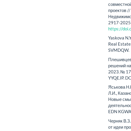
совместно
проектов /
Недвижимос
2917-2025
https://do
Yaskova N.Yu
Real Estat
SVMDQW.
Плешивцева
решений на
2023. № 17
YYQEJP. DO
Яськова Н.
Л.И., Каза
Новые смы
деятельнос
EDN KGWA
Черняк В.З
от идеи пр