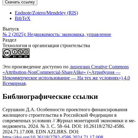
Скачать ссылку
Endnote/Zotero/Mendeley (RIS)
BibTeX
Выпуск
№ 2 (2025): Недвижимость: экономика, управление
Раздел
Технология и организация строительства
Это произведение доступно по
лицензии Creative Commons
«Attribution-NonCommercial-ShareAlike» («Атрибуция —
Некоммерческое использование — На тех же условиях») 4.0
Всемирная
.
Библиографические ссылки
Серушкин Д.А. Особенности проектного финансирования
жилищного строительства в Российской Федерации в
современных условиях // Журнал монетарной экономики и ме­
неджмента. 2024. № 3. С. 58–64. DOI: 10.26118/2782-4586.
2024.71.17.008. EDN AZLBRS. DOI:
https://doi.org/10.26118/2782-4586.2024.71.17.008