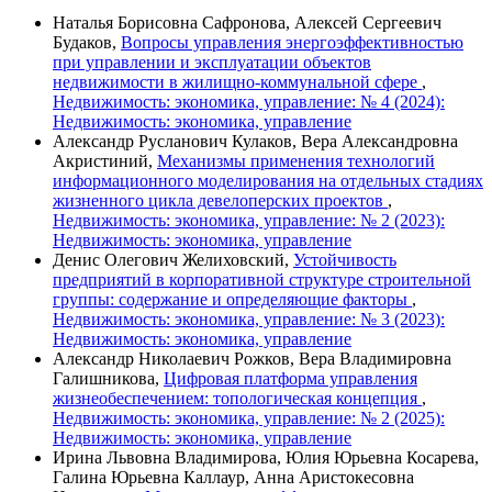
Наталья Борисовна Сафронова, Алексей Сергеевич
Будаков,
Вопросы управления энергоэффективностью
при управлении и эксплуатации объектов
недвижимости в жилищно-коммунальной сфере
,
Недвижимость: экономика, управление: № 4 (2024):
Недвижимость: экономика, управление
Александр Русланович Кулаков, Вера Александровна
Акристиний,
Механизмы применения технологий
информационного моделирования на отдельных стадиях
жизненного цикла девелоперских проектов
,
Недвижимость: экономика, управление: № 2 (2023):
Недвижимость: экономика, управление
Денис Олегович Желиховский,
Устойчивость
предприятий в корпоративной структуре строительной
группы: содержание и определяющие факторы
,
Недвижимость: экономика, управление: № 3 (2023):
Недвижимость: экономика, управление
Александр Николаевич Рожков, Вера Владимировна
Галишникова,
Цифровая платформа управления
жизнеобеспечением: топологическая концепция
,
Недвижимость: экономика, управление: № 2 (2025):
Недвижимость: экономика, управление
Ирина Львовна Владимирова, Юлия Юрьевна Косарева,
Галина Юрьевна Каллаур, Анна Аристокесовна