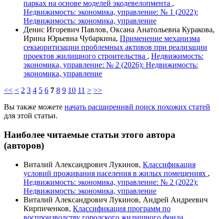
парках на основе моделей экодевелопмента
,
Недвижимость: экономика, управление: № 1 (2022):
Недвижимость: экономика, управление
Денис Игоревич Павлов, Оксана Анатольевна Куракова,
Ирина Юрьевна Чубаркина,
Применение механизма
секьюритизации проблемных активов при реализации
проектов жилищного строительства
,
Недвижимость:
экономика, управление: № 2 (2026): Недвижимость:
экономика, управление
<<
<
2
3
4
5
6
7
8
9
10
11
>
>>
Вы также можете
начать расширеннвй поиск похожих статей
для этой статьи.
Наиболее читаемые статьи этого автора
(авторов)
Виталий Александрович Лукинов,
Классификация
условий проживания населения в жилых помещениях
,
Недвижимость: экономика, управление: № 2 (2022):
Недвижимость: экономика, управление
Виталий Александрович Лукинов, Андрей Андреевич
Кирпиченков,
Классификация программ по
воспроизводству городского жилищного фонда
,