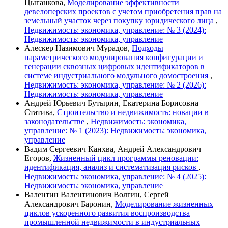
Цыганкова,
Моделирование эффективности
девелоперских проектов с учетом приобретения прав на
земельный участок через покупку юридического лица
,
Недвижимость: экономика, управление: № 3 (2024):
Недвижимость: экономика, управление
Алескер Назимович Мурадов,
Подходы
параметрического моделирования конфигурации и
генерации сквозных цифровых идентификаторов в
системе индустриального модульного домостроения
,
Недвижимость: экономика, управление: № 2 (2026):
Недвижимость: экономика, управление
Андрей Юрьевич Бутырин, Екатерина Борисовна
Статива,
Строительство и недвижимость: новации в
законодательстве
,
Недвижимость: экономика,
управление: № 1 (2023): Недвижимость: экономика,
управление
Вадим Сергеевич Канхва, Андрей Александрович
Егоров,
Жизненный цикл программы реновации:
идентификация, анализ и систематизация рисков
,
Недвижимость: экономика, управление: № 4 (2025):
Недвижимость: экономика, управление
Валентин Валентинович Волгин, Сергей
Александрович Баронин,
Моделирование жизненных
циклов ускоренного развития воспроизводства
промышленной недвижимости в индустриальных