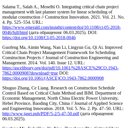
Salama T., Salah A., Moselhi O. Integrating critical chain project
management with last planner system for linear scheduling of
modular construction // Construction Innovation. 2021. Vol. 21. No.
4. Pр. 525–554. URL:
https://www.emerald.com/insight/content/doi/10.1108/ci-05-2018-
0046/full/html
(дата обращения: 06.03.2025). DOI:
https://doi.org/10.1108/CI-05-2018-0046
Guofeng Ma, Aimin Wang, Nan Li, Lingyun Gu, Qi Ai. Improved
Critical Chain Project Management Framework for Scheduling
Construction Projects // Journal of Construction Engineering and
Management. 2014. Vol. 140. Issue 12. URL:
https://ascelibrary.org/doi/pdf/10.1061/%28ASCE%29CO.1943-
7862.0000908?download=true
DOI:
https://doi.org/10.1061/(ASCE)CO.1943-7862.0000908
Shuguo Zhang, Ce Liang. Research on Construction Schedule
Control Based on Critical Chain Method and BIM. Department of
Economic Management, North China Electric Power University,
Hebei Province, Baoding City, China // Journal of Applied Science
and Engineering Innovation. 2018. Vol. 5. No. 2. Pp. 47–50. URL:
http://www.jasei.pub/PDF/5-2/5-47-50.pdf
(дата обращения:
06.03.2025).