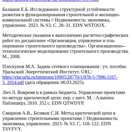
Балашов Е.Б. Исследование структурной устойчивости
развития и функционирования строительной и жилищно-
коммунальной системы // Недвижимость: экономика,
управление. 2023. № S3. С. 28–31. EDN WSTOOX.
Методические указания к выполнению расчетно-графических
работ по дисциплине «Организация, управление и пла­
нирование строительного производства». Организационно-­
технологическое моделирование строительного производства.
М., 2008.
Плескунов М.А. Задачи сетевого планирования : уч. пособие.
Уральский Энергетический Институт. URL:
https://elar.urfu.ru/bitstream/10995/28770/1/978-5-7996-1167-
5_2014.pdf
(дата обращения: 06.03.2025).
Лич Л. Вовремя и в рамках бюджета. Управление проектами
по методу критической цепи: пер. с англ. М. : Альпина
Паблишерз, 2010. 352 с. EDN QTWDYP.
Смирнов А.В., Беляков С.И. Метод критической цепи в
управлении строительными проектами // Недвижимость:
экономика, управление. 2023. № S3. С. 118–122. EDN
TSVFVY.