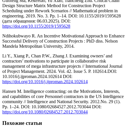
Guofeng Ma, KekeHao, Yu Xiao, Tiancheng Zhu. Critical Chain
Design Structure Matrix Method for Construction Project
Scheduling under Rework Scenarios // Mathematical problem in
engineering. 2019. No. 3. Рр. 1–14. DOI: 10.1155/2019/1595628
(дата обращения: 06.03.2025). DOI:
https://doi.org/10.1155/2019/1595628
Ndihokubwayo R. An Incentive Motivational Approach to Enhance
Successful Delivery of Construction Projects : PhD diss. Nelson
Mandela Metropolitan University, 2014.
Li Y., Xiang P., Chan P.W., Zhang J. Examining owners’ and
contractors’ motivations to participate in collaborative risk
management of mega infrastructure projects // International Journal
of Project Management. 2024. Vol. 42. Issue 5. Р. 102614.DOI:
10.1016/j.ijproman.2024.102614 DOI:
https://doi.org/10.1016/j.ijproman.2024.102614
Hansen M. Intelligence contracting: on the Motivations, Interests,
and capabilities of core Personnel contractors in the US Intelligence
community // Intelligence and National Security. 2012.No. 29 (1).
Pp. 1–24. DOI: 10.1080/02684527.2012.703044 DOI:
https://doi.org/10.1080/02684527.2012.703044
Похожие статьи