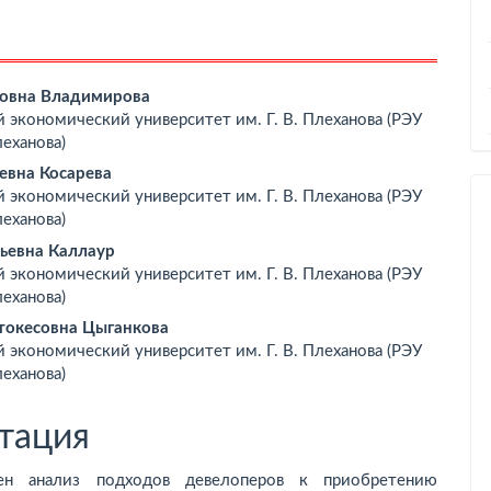
вное
овна Владимирова
 экономический университет им. Г. В. Плеханова (РЭУ
ржимое
леханова)
ьи
вна Косарева
 экономический университет им. Г. В. Плеханова (РЭУ
леханова)
ьевна Каллаур
 экономический университет им. Г. В. Плеханова (РЭУ
леханова)
токесовна Цыганкова
 экономический университет им. Г. В. Плеханова (РЭУ
леханова)
тация
лен анализ подходов девелоперов к приобретению