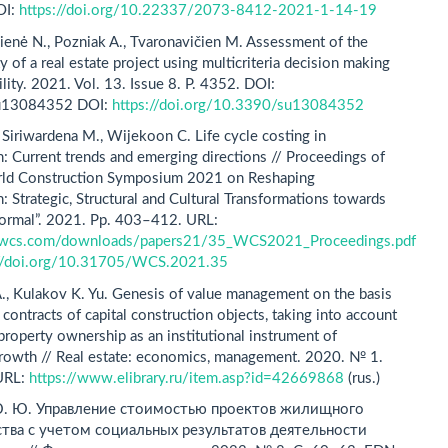
OI:
https://doi.org/10.22337/2073-8412-2021-1-14-19
enė N., Pozniak A., Tvaronavičien M. Assessment of the
ty of a real estate project using multicriteria decision making
ility. 2021. Vol. 13. Issue 8. P. 4352. DOI:
u13084352 DOI:
https://doi.org/10.3390/su13084352
Siriwardena M., Wijekoon C. Life cycle costing in
n: Current trends and emerging directions // Proceedings of
rld Construction Symposium 2021 on Reshaping
: Strategic, Structural and Cultural Transformations towards
ormal”. 2021. Pp. 403–412. URL:
obwcs.com/downloads/papers21/35_WCS2021_Proceedings.pdf
://doi.org/10.31705/WCS.2021.35
A., Kulakov K. Yu. Genesis of value management on the basis
e contracts of capital construction objects, taking into account
 property ownership as an institutional instrument of
rowth // Real estate: economics, management. 2020. № 1.
URL:
https://www.elibrary.ru/item.asp?id=42669868
(rus.)
Ю. Ю. Управление стоимостью проектов жилищного
тва с учетом социальных результатов деятельности