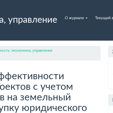
а, управление
О журнале
Текущий 
ость: экономика, управление
ффективности
оектов с учетом
в на земельный
купку юридического