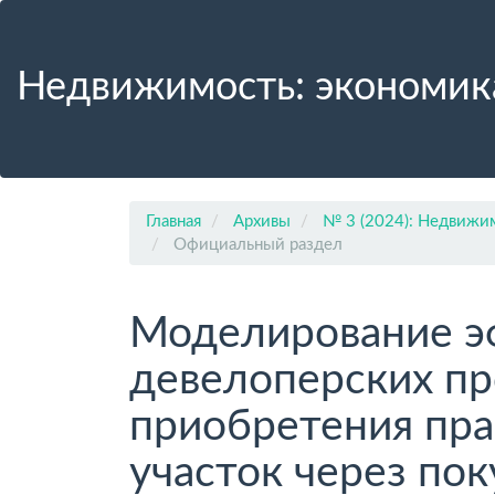
Главная
навигационная
панель
Недвижимость: экономик
Основное
содержимое
Боковая
панель
Главная
Архивы
№ 3 (2024): Недвижим
Официальный раздел
Моделирование э
девелоперских пр
приобретения пра
участок через по