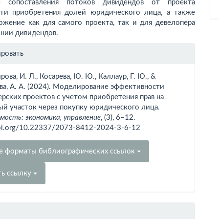
е сопоставления потоков дивидендов от проекта
ти приобретения долей юридического лица, а также
ожение как для самого проекта, так и для девелопера
ении дивидендов.
рмация
ировать
тье
ова, И. Л., Косарева, Ю. Ю., Каллаур, Г. Ю., &
а, А. А. (2024). Моделирование эффективности
рских проектов с учетом приобретения прав на
ый участок через покупку юридического лица.
ость: экономика, управление
, (3), 6–12.
doi.org/10.22337/2073-8412-2024-3-6-12
е форматы библиографических ссылок
ть ссылку