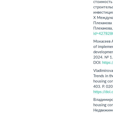
стоимость
строитель
инвестицио
X Междунар
Плеханова 
Плеханова,
id=427828
Мокасеев А
of implemen
developmen
2024. № 1
DOI:
https
Vladimirova 
Trends in th
housing con
403. P. 02
https://do
Владимиров
housing con
Недвижимос