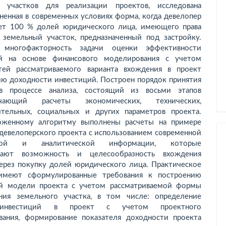
х участков для реализации проектов, исследована
ненная в современных условиях форма, когда девелопер
ет 100 % долей юридического лица, имеющего права
 земельный участок, предназначенный под застройку.
 многофакторность задачи оценки эффективности
ий на основе финансового моделирования с учетом
тей рассматриваемого варианта вхождения в проект
ию доходности инвестиций. Построен порядок принятия
в процессе анализа, состоящий из восьми этапов
ающий расчеты экономических, технических,
ительных, социальных и других параметров проекта.
оженному алгоритму выполнены расчеты на примере
 девелоперского проекта с использованием современной
вной и аналитической информации, которые
дают возможность и целесообразность вхождения
через покупку долей юридического лица. Практическое
 имеют сформулированные требования к построению
й модели проекта с учетом рассматриваемой формы
ния земельного участка, в том числе: определение
инвестиций в проект с учетом проектного
вания, формирование показателя доходности проекта