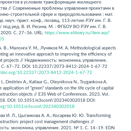
 проектов в условиях трансформации жилищного
ства // Современные проблемы управления проектами в
нно-строительной сфере и природопользовании : мат.
. науч.-практ. конф., посвящ. 113-летию РЭУ им. Г. В.
/ под ред. В. И. Ресина. М. : ФГБОУ ВО РЭУ им. Г. В.
 2020. С. 27–36. URL:
https://www.elibrary.ru/item.asp?
05
. В., Малонга У. М., Луняков М. А. Methodological aspects
ting an innovative approach to improving the efficiency of
t projects // Недвижимость: экономика, управление.
. С. 67–72. DOI: 10.22337/2073-8412-2024-1-67-72
://doi.org/10.22337/2073-8412-2024-1-67-72
I., Dmitriev A., Kallaur G., Oleynikova N., Tsygan­kova A.
e application of “green” standards on the life cycle of capital
struction objects // E3S Web of Con­ferences. 2023. Vol.
018. DOI: 10.1051/e3sconf/202340302018 DOI:
i.org/10.1051/e3sconf/202340302018
а И. Л., Цыганкова А. А., Косарева Ю. Ю. Tran­sforming
struction: project cost management challen­ges //
ть: экономика, управление. 2021. № 1. С. 14–19. EDN