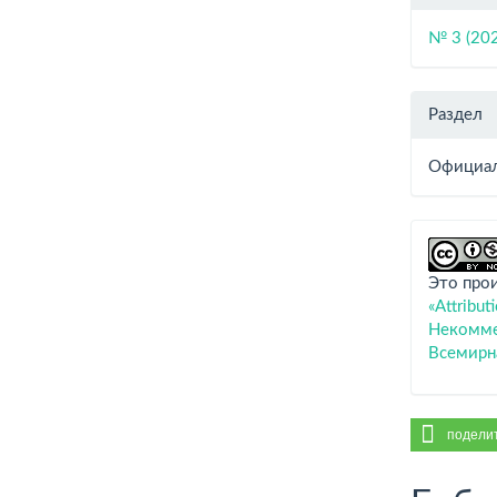
№ 3 (20
Раздел
Официал
Это про
«Attribu
Некоммер
Всемирн
подели