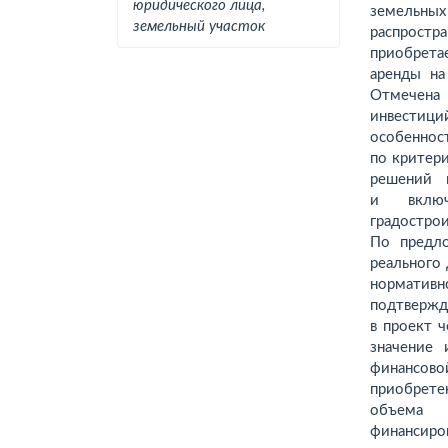
юридического лица,
земельны
земельный участок
распростра
приобрета
аренды на
Отмечена
инвестиц
особеннос
по критер
решений 
и включ
градостро
По предл
реального
нормати
подтверж
в проект 
значение
финансово
приобрете
объема 
финансиро