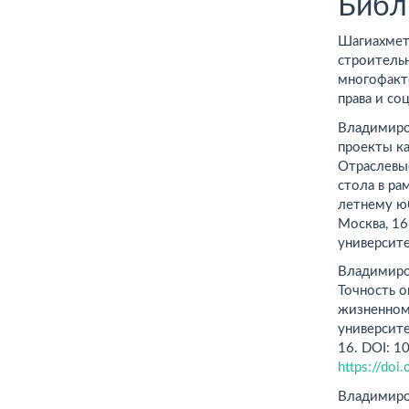
Библ
Шагиахмето
строитель
многофакт
права и со
Владимиров
проекты ка
Отраслевые
стола в ра
летнему юб
Москва, 16
университе
Владимиров
Точность о
жизненном
университе
16. DOI: 
https://do
Владимиров