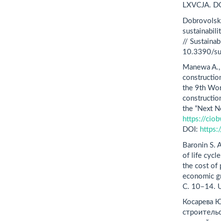
LXVCJA. D
Dobrovolski
sustainabili
// Sustainab
10.3390/s
Manewa A., 
constructio
the 9th Wo
construction
the “Next N
https://ci
DOI:
https
Baronin S. 
of life cycl
the cost of
economic g
C. 10–14. 
Косарева 
строительс