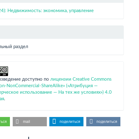
24): Недвижимость: экономика, управление
ьный раздел
изведение доступно по
лицензии Creative Commons
tion-NonCommercial-ShareAlike» («Атрибуция —
ческое использование — На тех же условиях») 4.0
ая
.
ться
mail
поделиться
поделиться