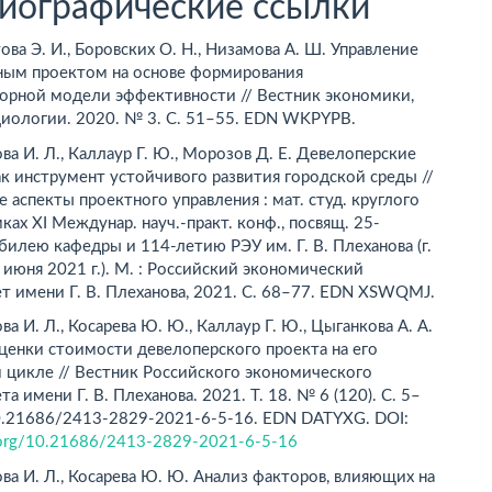
иографические ссылки
ва Э. И., Боровских О. Н., Низамова А. Ш. Управление
ным проектом на основе формирования
орной модели эффективности // Вестник экономики,
циологии. 2020. № 3. С. 51–55. EDN WKPYPB.
а И. Л., Каллаур Г. Ю., Морозов Д. Е. Девелоперские
к инструмент устойчивого развития городской среды //
 аспекты проектного управления : мат. студ. круглого
мках ХI Междунар. науч.-практ. конф., посвящ. 25-
илею кафедры и 114-летию РЭУ им. Г. В. Плеханова (г.
 июня 2021 г.). М. : Российский экономический
т имени Г. В. Плеханова, 2021. С. 68–77. EDN XSWQMJ.
а И. Л., Косарева Ю. Ю., Каллаур Г. Ю., Цыганкова А. А.
ценки стоимости девелоперского проекта на его
 цикле // Вестник Российского экономического
та имени Г. В. Плеханова. 2021. Т. 18. № 6 (120). С. 5–
10.21686/2413-2829-2021-6-5-16. EDN DATYXG. DOI:
i.org/10.21686/2413-2829-2021-6-5-16
а И. Л., Косарева Ю. Ю. Анализ факторов, влияющих на