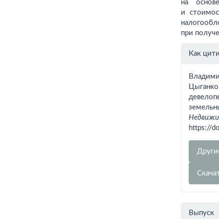
на основ
и стоимос
налогообл
при получ
Инфо
Как цит
о ста
Владимир
Цыганков
девелопе
земельн
Недвижим
https://
Други
Скача
Выпуск