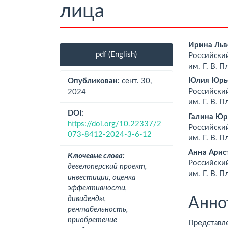
лица
Боковая
Осно
Ирина Льв
pdf (English)
Российский
панель
соде
им. Г. В. П
статьи
стат
Юлия Юрье
Опубликован:
сент. 30,
Российский
2024
им. Г. В. П
DOI:
Галина Юр
https://doi.org/10.22337/2
Российский
073-8412-2024-3-6-12
им. Г. В. П
Анна Арис
Ключевые слова:
Российский
девелоперский проект,
им. Г. В. П
инвестиции, оценка
эффективности,
дивиденды,
Анно
рентабельность,
приобретение
Представ