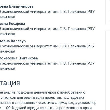
вное
овна Владимирова
 экономический университет им. Г. В. Плеханова (РЭУ
ржимое
леханова)
ьи
вна Косарева
 экономический университет им. Г. В. Плеханова (РЭУ
леханова)
ьевна Каллаур
 экономический университет им. Г. В. Плеханова (РЭУ
леханова)
токесовна Цыганкова
 экономический университет им. Г. В. Плеханова (РЭУ
леханова)
тация
ен анализ подходов девелоперов к приобретению
участков для реализации проектов, исследована
ненная в современных условиях форма, когда девелопер
ет 100 % долей юридического лица, имеющего права