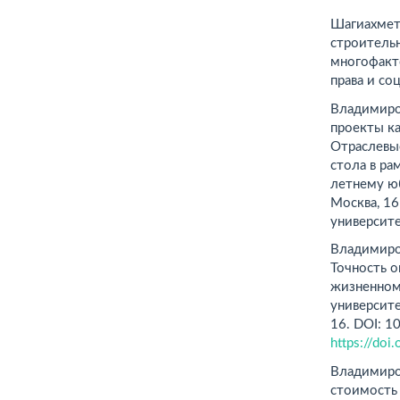
Шагиахмето
строитель
многофакт
права и со
Владимиров
проекты ка
Отраслевые
стола в ра
летнему юб
Москва, 16
университе
Владимиров
Точность о
жизненном
университе
16. DOI: 
https://do
Владимиров
стоимость