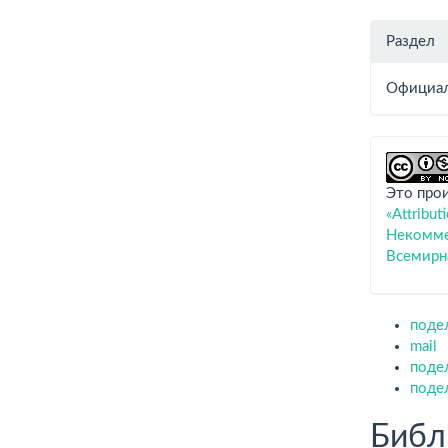
Раздел
Официал
Это про
«Attribu
Некоммер
Всемирн
поде
mail
поде
поде
Библ