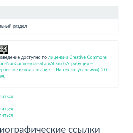
ьный раздел
изведение доступно по
лицензии Creative Commons
tion-NonCommercial-ShareAlike» («Атрибуция —
ческое использование — На тех же условиях») 4.0
ая
.
литься
литься
литься
иографические ссылки