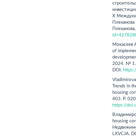
строитель
инвестицио
X Междунар
Плеханова 
Плеханова,
id=427828
Мокасеев А
of implemen
developmen
2024. № 1
DOI:
https
Vladimirova 
Trends in th
housing con
403. P. 02
https://do
Владимиров
housing con
Недвижимос
LXVCJA. D