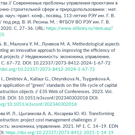
ства // Современные проблемы управления проектами в
нно-строительной сфере и природопользовании : мат.
. науч.-практ. конф., посвящ. 113-летию РЭУ им. Г. В.
/ под ред. В. И. Ресина. М. : ФГБОУ ВО РЭУ им. Г. В.
 2020. С. 27–36. URL:
https://www.elibrary.ru/item.asp?
05
. В., Малонга У. М., Луняков М. А. Methodological aspects
ting an innovative approach to improving the efficiency of
t projects // Недвижимость: экономика, управление.
. С. 67–72. DOI: 10.22337/2073-8412-2024-1-67-72
://doi.org/10.22337/2073-8412-2024-1-67-72
I., Dmitriev A., Kallaur G., Oleynikova N., Tsygan­kova A.
e application of “green” standards on the life cycle of capital
struction objects // E3S Web of Con­ferences. 2023. Vol.
018. DOI: 10.1051/e3sconf/202340302018 DOI:
i.org/10.1051/e3sconf/202340302018
а И. Л., Цыганкова А. А., Косарева Ю. Ю. Tran­sforming
struction: project cost management challen­ges //
ть: экономика, управление. 2021. № 1. С. 14–19. EDN
OI:
https://doi.org/10.22337/2073-8412-2021-1-14-19