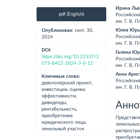
Боковая
Осно
Ирина Льв
pdf (English)
Российский
панель
соде
им. Г. В. П
статьи
стат
Юлия Юрье
Опубликован:
сент. 30,
Российский
2024
им. Г. В. П
DOI:
Галина Юр
https://doi.org/10.22337/2
Российский
073-8412-2024-3-6-12
им. Г. В. П
Анна Арис
Ключевые слова:
Российский
девелоперский проект,
им. Г. В. П
инвестиции, оценка
эффективности,
дивиденды,
Анно
рентабельность,
приобретение
Представл
юридического лица,
земельных 
земельный участок
распростра
приобрета