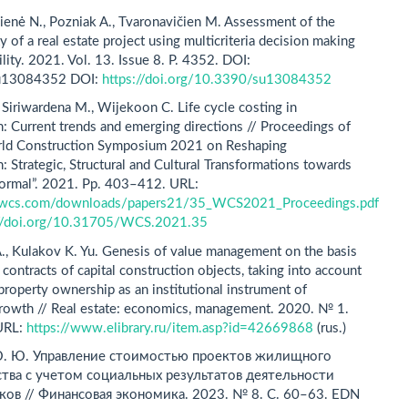
enė N., Pozniak A., Tvaronavičien M. Assessment of the
ty of a real estate project using multicriteria decision making
ility. 2021. Vol. 13. Issue 8. P. 4352. DOI:
u13084352 DOI:
https://doi.org/10.3390/su13084352
Siriwardena M., Wijekoon C. Life cycle costing in
n: Current trends and emerging directions // Proceedings of
rld Construction Symposium 2021 on Reshaping
: Strategic, Structural and Cultural Transformations towards
ormal”. 2021. Pp. 403–412. URL:
obwcs.com/downloads/papers21/35_WCS2021_Proceedings.pdf
://doi.org/10.31705/WCS.2021.35
A., Kulakov K. Yu. Genesis of value management on the basis
e contracts of capital construction objects, taking into account
 property ownership as an institutional instrument of
rowth // Real estate: economics, management. 2020. № 1.
URL:
https://www.elibrary.ru/item.asp?id=42669868
(rus.)
Ю. Ю. Управление стоимостью проектов жилищного
тва с учетом социальных результатов деятельности
ов // Финансовая экономика. 2023. № 8. С. 60–63. EDN