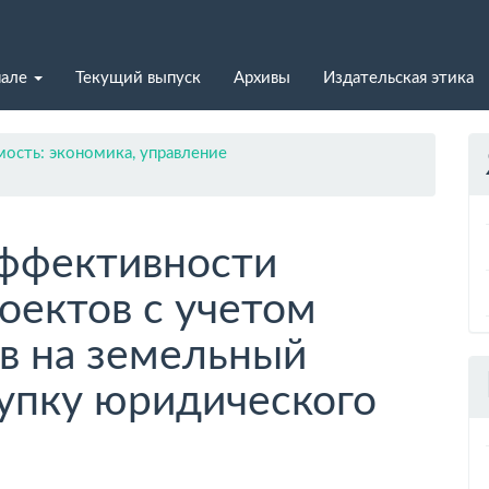
нале
Текущий выпуск
Архивы
Издательская этика
ость: экономика, управление
ффективности
оектов с учетом
в на земельный
купку юридического