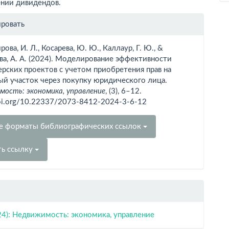
ении дивидендов.
рмация
ировать
тье
ова, И. Л., Косарева, Ю. Ю., Каллаур, Г. Ю., &
а, А. А. (2024). Моделирование эффективности
рских проектов с учетом приобретения прав на
ый участок через покупку юридического лица.
ость: экономика, управление
, (3), 6–12.
doi.org/10.22337/2073-8412-2024-3-6-12
е форматы библиографических ссылок
ть ссылку
24): Недвижимость: экономика, управление