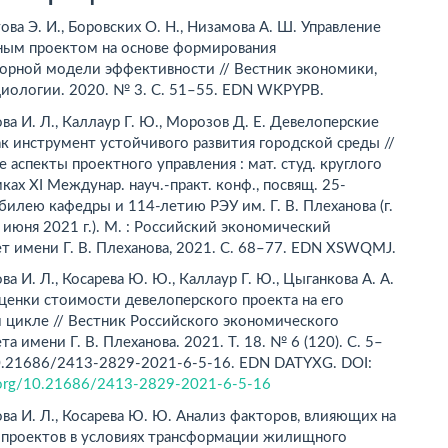
ва Э. И., Боровских О. Н., Низамова А. Ш. Управление
ным проектом на основе формирования
орной модели эффективности // Вестник экономики,
циологии. 2020. № 3. С. 51–55. EDN WKPYPB.
а И. Л., Каллаур Г. Ю., Морозов Д. Е. Девелоперские
к инструмент устойчивого развития городской среды //
 аспекты проектного управления : мат. студ. круглого
мках ХI Междунар. науч.-практ. конф., посвящ. 25-
илею кафедры и 114-летию РЭУ им. Г. В. Плеханова (г.
 июня 2021 г.). М. : Российский экономический
т имени Г. В. Плеханова, 2021. С. 68–77. EDN XSWQMJ.
а И. Л., Косарева Ю. Ю., Каллаур Г. Ю., Цыганкова А. А.
ценки стоимости девелоперского проекта на его
 цикле // Вестник Российского экономического
та имени Г. В. Плеханова. 2021. Т. 18. № 6 (120). С. 5–
10.21686/2413-2829-2021-6-5-16. EDN DATYXG. DOI:
i.org/10.21686/2413-2829-2021-6-5-16
а И. Л., Косарева Ю. Ю. Анализ факторов, влияющих на
 проектов в условиях трансформации жилищного