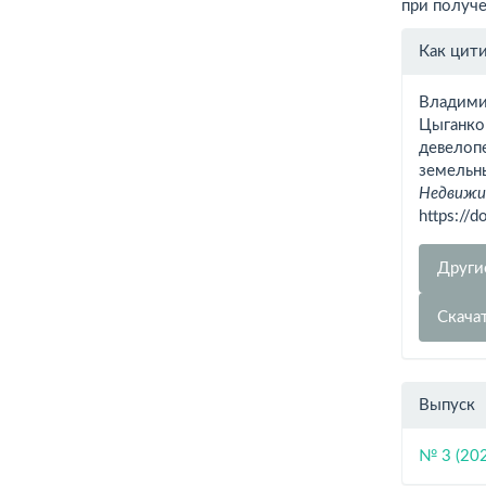
при получ
Инфо
Как цит
о ста
Владимир
Цыганков
девелопе
земельн
Недвижим
https://
Други
Скача
Выпуск
№ 3 (20