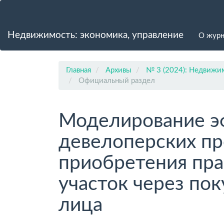
Главная
навигационная
панель
Недвижимость: экономика, управление
О жур
Основное
содержимое
Боковая
панель
Главная
Архивы
№ 3 (2024): Недвижим
Официальный раздел
Моделирование э
девелоперских пр
приобретения пра
участок через по
лица