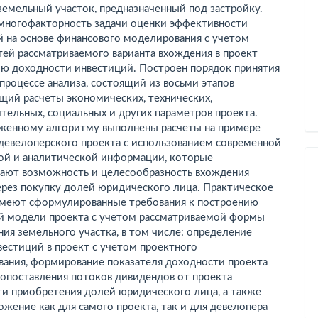
земельный участок, предназначенный под застройку.
многофакторность задачи оценки эффективности
й на основе финансового моделирования с учетом
ей рассматриваемого варианта вхождения в проект
ию доходности инвестиций. Построен порядок принятия
процессе анализа, состоящий из восьми этапов
щий расчеты экономических, технических,
тельных, социальных и других параметров проекта.
женному алгоритму выполнены расчеты на примере
 девелоперского проекта с использованием современной
ой и аналитической информации, которые
ают возможность и целесообразность вхождения
ерез покупку долей юридического лица. Практическое
имеют сформулированные требования к построению
й модели проекта с учетом рассматриваемой формы
ия земельного участка, в том числе: определение
естиций в проект с учетом проектного
вания, формирование показателя доходности проекта
сопоставления потоков дивидендов от проекта
ти приобретения долей юридического лица, а также
жение как для самого проекта, так и для девелопера