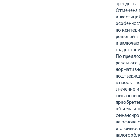
аренды на 
Отмечена 
инвестици
особенност
по критер
решений в 
и включаю
градострои
По предло
реального
нормативн
подтвержд
в проект ч
значение 
финансово
приобретен
объема инв
финансиро
на основе 
и стоимос
налогообло