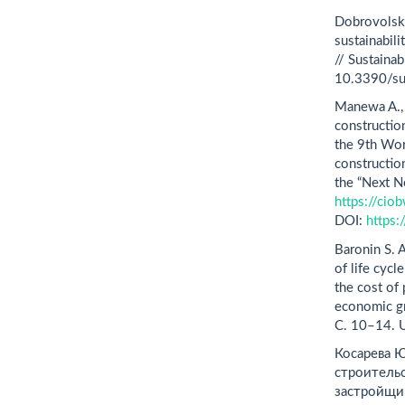
Dobrovolski
sustainabili
// Sustainab
10.3390/s
Manewa A., 
constructio
the 9th Wo
construction
the “Next N
https://ci
DOI:
https
Baronin S. 
of life cycl
the cost of
economic g
C. 10–14. 
Косарева 
строительс
застройщик