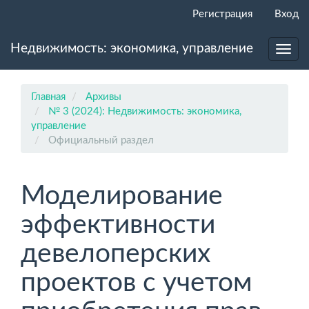
Главная
Регистрация
Вход
навигационная
панель
Недвижимость: экономика, управление
Основное
Toggl
содержимое
navig
Боковая
панель
Главная
Архивы
№ 3 (2024): Недвижимость: экономика,
управление
Официальный раздел
Моделирование
эффективности
девелоперских
проектов с учетом