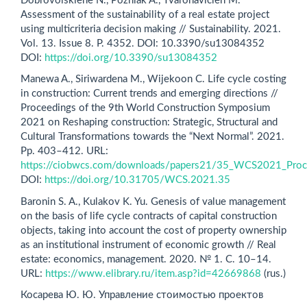
Dobrovolskienė N., Pozniak A., Tvaronavičien M.
Assessment of the sustainability of a real estate project
using multicriteria decision making // Sustainability. 2021.
Vol. 13. Issue 8. P. 4352. DOI: 10.3390/su13084352
DOI:
https://doi.org/10.3390/su13084352
Manewa A., Siriwardena M., Wijekoon C. Life cycle costing
in construction: Current trends and emerging directions //
Proceedings of the 9th World Construction Symposium
2021 on Reshaping construction: Strategic, Structural and
Cultural Transformations towards the “Next Normal”. 2021.
Pp. 403–412. URL:
https://ciobwcs.com/downloads/papers21/35_WCS2021_Proce
DOI:
https://doi.org/10.31705/WCS.2021.35
Baronin S. A., Kulakov K. Yu. Genesis of value management
on the basis of life cycle contracts of capital construction
objects, taking into account the cost of property ownership
as an institutional instrument of economic growth // Real
estate: economics, management. 2020. № 1. C. 10–14.
URL:
https://www.elibrary.ru/item.asp?id=42669868
(rus.)
Косарева Ю. Ю. Управление стоимостью проектов