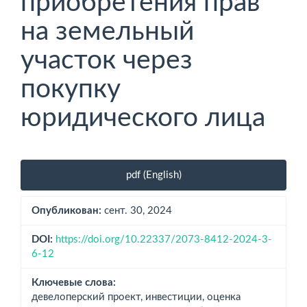
приобретения прав
на земельный
участок через
покупку
юридического лица
Боковая
pdf (English)
панель
статьи
Опубликован:
сент. 30, 2024
DOI:
https://doi.org/10.22337/2073-8412-2024-3-
6-12
Ключевые слова:
девелоперский проект, инвестиции, оценка