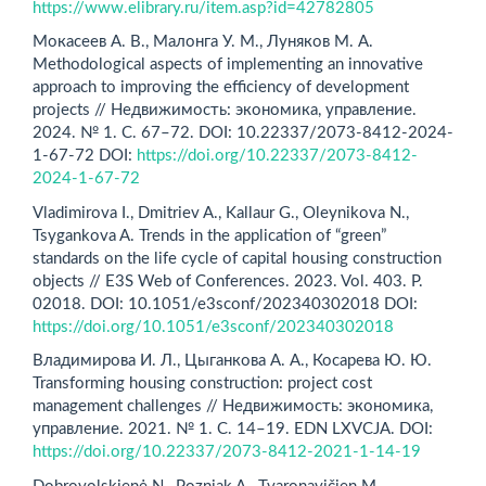
https://www.elibrary.ru/item.asp?id=42782805
Мокасеев А. В., Малонга У. М., Луняков М. А.
Methodological aspects of implementing an innovative
approach to improving the efficiency of development
projects // Недвижимость: экономика, управление.
2024. № 1. С. 67–72. DOI: 10.22337/2073-8412-2024-
1-67-72 DOI:
https://doi.org/10.22337/2073-8412-
2024-1-67-72
Vladimirova I., Dmitriev A., Kallaur G., Oleynikova N.,
Tsygan­kova A. Trends in the application of “green”
standards on the life cycle of capital housing construction
objects // E3S Web of Con­ferences. 2023. Vol. 403. P.
02018. DOI: 10.1051/e3sconf/202340302018 DOI:
https://doi.org/10.1051/e3sconf/202340302018
Владимирова И. Л., Цыганкова А. А., Косарева Ю. Ю.
Tran­sforming housing construction: project cost
management challen­ges // Недвижимость: экономика,
управление. 2021. № 1. С. 14–19. EDN LXVCJA. DOI:
https://doi.org/10.22337/2073-8412-2021-1-14-19