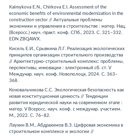
Kalmykova E.N., Chirkova E.I. Assessment of the
economic benefits of environmental modernization in the
construction sector // Актуальные проблемы
экономики и управления в строительстве : матер. Нац.
(Всеросс.) науч.-практ. конф. СПб., 2023. С. 321–332.
EDN ZBQAWX.
Кисель Е.И., Срывкина Л.Г. Реализация экологических
принципов организации строительного производства
// Архитектурно-строительный комплекс: проблемы,
перспективы, инновации : электронный сб. ст. V
Междунар. науч. конф. Новополоцк, 2024. С. 363–
368.
Коновальчикова С.С. Экологическая безопасность как
новая конституционная ценность // Тенденции
развития юридической науки на современном этапе :
матер. V Всеросс. науч. конф. с ­междунар. участием.
М., 2022. С. 76–82.
Лаухин В.М., Абдрахимов В.З. Цифровая экономика в
строительном комплексе и экологии //