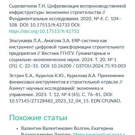
Сыроваткина Т.Н. Цифровизация воспроизводственной
инфраструктуры экономики строительства //
Фундаментальные исследования. 2020. № 4. С. 104–
108. DOI: 10.17513/fr.42732 DOI:
https://doi.org/10.17513/fr.42732
Эльгукаева Л.А., Амагова З.А. ERP-система как
инструмент цифровой трансформации строительного
предприятия // Вестник ГГНТУ. Гуманитарные и
социально-экономические науки. 2024. Т. 20. № 1
(35). С. 22–31. DOI: 10.26200 / GSTOU.2024.75.93.003
Эстрин Е.А., Курилов К.Ю., Курилова А.А. Применение
финансовых инструментов в строительной отрасли //
Азимут на­учных исследований: экономика и
управление. 2023. Т. 12. № 4 (45). С. 76–81. DOI:
10.57145/27128482_2023_12_04_15. EDN CFUNAO.
Похожие статьи
Валентин Валентинович Волгин, Екатерина
Владиславовна Дехтярь,
Методический подход к