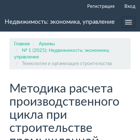
Главная
Регистрация
Вход
навигационная
панель
Недвижимость: экономика, управление
Основное
Toggl
содержимое
navig
Боковая
панель
Главная
Архивы
№ 1 (2025): Недвижимость: экономика,
управление
Технология и организация строительства
Методика расчета
производственного
цикла при
строительстве