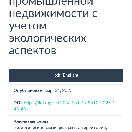
промышленной
недвижимости с
учетом
экологических
аспектов
Боковая
pdf (English)
панель
статьи
Опубликован:
мар. 31, 2025
DOI:
https://doi.org/10.22337/2073-8412-2025-1-
43-48
Ключевые слова:
экологические связи, резервные терри­тории,