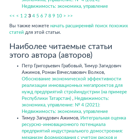
Недвижимость: экономика, управление
<<
<
1
2
3
4
5
6
7
8
9
10
>
>>
Вы также можете
начать расширеннвй поиск похожих
статей
для этой статьи.
Наиболее читаемые статьи
этого автора (авторов)
Петр Григорьевич Грабовый, Тимур Загидович
Ажимов, Роман Вячеславович Волков,
Обоснование экономической эффективности
реализации инновационных мегапроектов для
нужд предприятий стройиндустрии (на примере
Республики Татарстан)
,
Недвижимость:
экономика, управление: № 4 (2021):
Недвижимость: экономика, управление
Тимур Загидович Ажимов,
Интегральная оценка
ресурсно-инновационного потенциала
предприятий индустриального домостроения:
механизм формирования с учетом рисков и