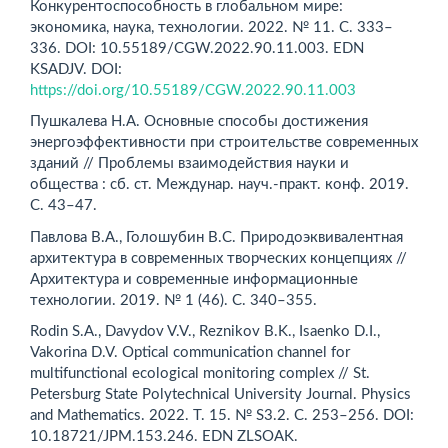
Конкурентоспособность в глобальном мире:
экономика, наука, технологии. 2022. № 11. С. 333–
336. DOI: 10.55189/CGW.2022.90.11.003. EDN
KSADJV. DOI:
https://doi.org/10.55189/CGW.2022.90.11.003
Пушкалева Н.А. Основные способы достижения
энерго­эффективности при строительстве современных
зданий // Проблемы взаимодействия науки и
общества : сб. ст. Междунар. науч.-практ. конф. 2019.
С. 43–47.
Павлова В.А., Голошубин В.С. Природоэквивалентная
архитектура в современных творческих концепциях //
Архитектура и современные информационные
технологии. 2019. № 1 (46). С. 340–355.
Rodin S.A., Davydov V.V., Reznikov B.K., Isaenko D.I.,
Vako­rina D.V. Optical communication channel for
multifunctional ecological monitoring complex // St.
Petersburg State Polytechnical University Journal. Physics
and Mathematics. 2022. Т. 15. № S3.2. С. 253–256. DOI:
10.18721/JPM.153.246. EDN ZLSOAK.