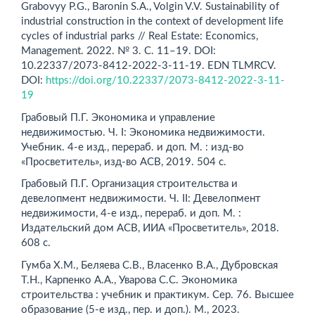
Grabovyy P.G., Baronin S.A., Volgin V.V. Sustainability of
industrial construction in the context of development life
cycles of indust­rial parks // Real Estate: Economics,
Management. 2022. № 3. С. 11–19. DOI:
10.22337/2073-8412-2022-3-11-19. EDN TLMRCV.
DOI:
https://doi.org/10.22337/2073-8412-2022-3-11-
19
Грабовый П.Г. Экономика и управление
недвижимостью. Ч. I: Экономика недвижимости.
Учебник. 4-е изд., перераб. и доп. М. : изд-во
«Просветитель», изд-во АСВ, 2019. 504 c.
Грабовый П.Г. Организация строительства и
девелопмент недвижимости. Ч. II: Девелопмент
недвижимости, 4-е изд., перераб. и доп. М. :
Издательский дом АСВ, ИИА «Просветитель», 2018.
608 c.
Гумба Х.М., Беляева С.В., Власенко В.А., Дубровская
Т.Н., Карпенко А.А., Уварова С.С. Экономика
строительства : учебник и практикум. Сер. 76. Высшее
образование (5-е изд., пер. и доп.). М., 2023.