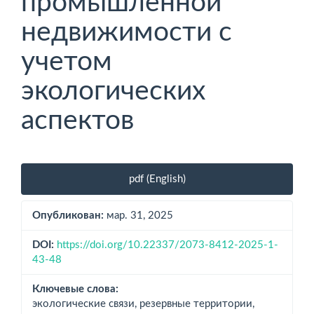
промышленной
недвижимости с
учетом
экологических
аспектов
Боковая
pdf (English)
панель
статьи
Опубликован:
мар. 31, 2025
DOI:
https://doi.org/10.22337/2073-8412-2025-1-
43-48
Ключевые слова:
экологические связи, резервные терри­тории,