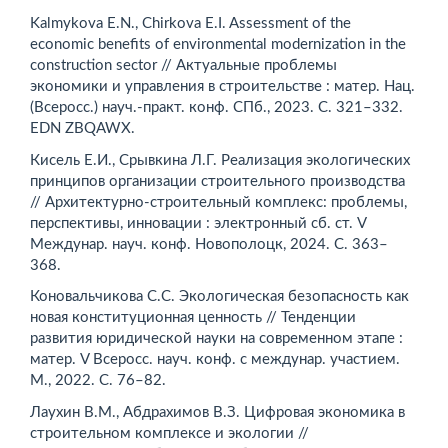
Kalmykova E.N., Chirkova E.I. Assessment of the
economic benefits of environmental modernization in the
construction sector // Актуальные проблемы
экономики и управления в строительстве : матер. Нац.
(Всеросс.) науч.-практ. конф. СПб., 2023. С. 321–332.
EDN ZBQAWX.
Кисель Е.И., Срывкина Л.Г. Реализация экологических
принципов организации строительного производства
// Архитектурно-строительный комплекс: проблемы,
перспективы, инновации : электронный сб. ст. V
Междунар. науч. конф. Новополоцк, 2024. С. 363–
368.
Коновальчикова С.С. Экологическая безопасность как
новая конституционная ценность // Тенденции
развития юридической науки на современном этапе :
матер. V Всеросс. науч. конф. с ­междунар. участием.
М., 2022. С. 76–82.
Лаухин В.М., Абдрахимов В.З. Цифровая экономика в
строительном комплексе и экологии //