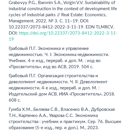
Grabovyy P.G., Baronin S.A., Volgin V.V. Sustainability of
industrial construction in the context of development life
cycles of indust­rial parks // Real Estate: Economics,
Management. 2022. № 3. С. 11–19. DOI:
10.22337/2073-8412-2022-3-11-19. EDN TLMRCV.
DOI:
https://doi.org/10.22337/2073-8412-2022-3-11-
19
Грабовый П.Г. Экономика и управление
недвижимостью. Ч. I: Экономика недвижимости.
Учебник. 4-е изд., перераб. и доп. М. : изд-во
«Просветитель», изд-во АСВ, 2019. 504 c.
Грабовый П.Г. Организация строительства и
девелопмент недвижимости. Ч. II: Девелопмент
недвижимости, 4-е изд., перераб. и доп. М. :
Издательский дом АСВ, ИИА «Просветитель», 2018.
608 c.
Гумба Х.М., Беляева С.В., Власенко В.А., Дубровская
Т.Н., Карпенко А.А., Уварова С.С. Экономика
строительства : учебник и практикум. Сер. 76. Высшее
образование (5-е изд., пер. и доп.). М., 2023.