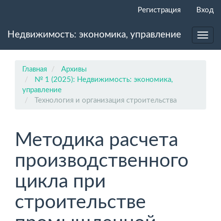
Главная
Регистрация
Вход
навигационная
панель
Недвижимость: экономика, управление
Основное
Toggl
содержимое
navig
Боковая
панель
Главная
Архивы
№ 1 (2025): Недвижимость: экономика,
управление
Технология и организация строительства
Методика расчета
производственного
цикла при
строительстве