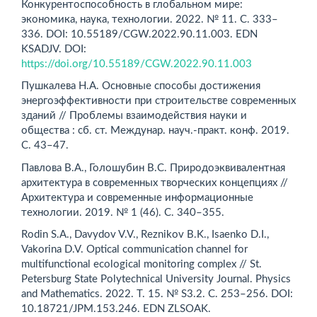
Конкурентоспособность в глобальном мире:
экономика, наука, технологии. 2022. № 11. С. 333–
336. DOI: 10.55189/CGW.2022.90.11.003. EDN
KSADJV. DOI:
https://doi.org/10.55189/CGW.2022.90.11.003
Пушкалева Н.А. Основные способы достижения
энерго­эффективности при строительстве современных
зданий // Проблемы взаимодействия науки и
общества : сб. ст. Междунар. науч.-практ. конф. 2019.
С. 43–47.
Павлова В.А., Голошубин В.С. Природоэквивалентная
архитектура в современных творческих концепциях //
Архитектура и современные информационные
технологии. 2019. № 1 (46). С. 340–355.
Rodin S.A., Davydov V.V., Reznikov B.K., Isaenko D.I.,
Vako­rina D.V. Optical communication channel for
multifunctional ecological monitoring complex // St.
Petersburg State Polytechnical University Journal. Physics
and Mathematics. 2022. Т. 15. № S3.2. С. 253–256. DOI:
10.18721/JPM.153.246. EDN ZLSOAK.