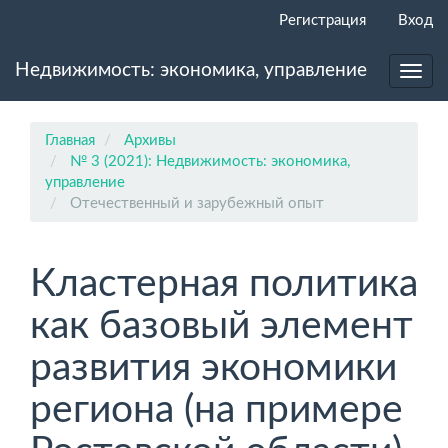
Главная
Регистрация
Вход
навигационная
панель
Недвижимость: экономика, управление
Основное
Toggl
содержимое
navig
Боковая
панель
Главная
Архивы
№ 3 (2021): Недвижимость: экономика,
управление
Отечественный и зарубежный опыт
Кластерная политика
как базовый элемент
развития экономики
региона (на примере