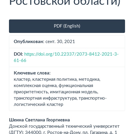
Ростовской области)
Боковая
PDF (English)
панель
статьи
Опубликован:
сент. 30, 2021
DOI:
https://doi.org/10.22337/2073-8412-2021-3-
61-66
Ключевые слова:
кластер, кластерная политика, методика,
комплексная оценка, функциональная
приоритетность, имитационная модель,
транспортная инфраструктура, транспортно-
логистический кластер
Основное
Шеина Светлана Георгиевна
Донской государственный технический университет
содержимое
(ДГТУ); 344000, г. Ростов-на-Дону, пл. Гагарина, д. 1