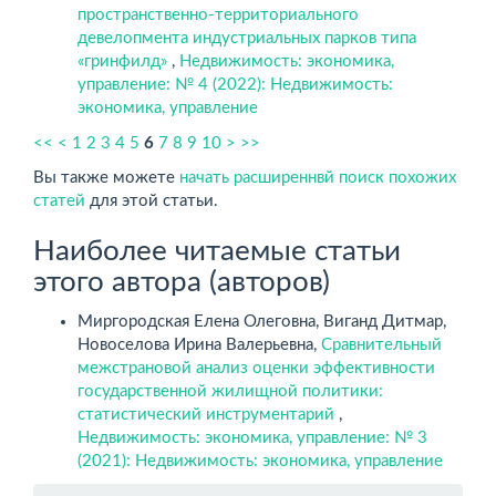
пространственно-территориального
девелопмента индустриальных парков типа
«гринфилд»
,
Недвижимость: экономика,
управление: № 4 (2022): Недвижимость:
экономика, управление
<<
<
1
2
3
4
5
6
7
8
9
10
>
>>
Вы также можете
начать расширеннвй поиск похожих
статей
для этой статьи.
Наиболее читаемые статьи
этого автора (авторов)
Миргородская Елена Олеговна, Виганд Дитмар,
Новоселова Ирина Валерьевна,
Сравнительный
межстрановой анализ оценки эффективности
государственной жилищной политики:
статистический инструментарий
,
Недвижимость: экономика, управление: № 3
(2021): Недвижимость: экономика, управление