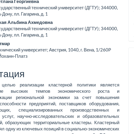
вное
тлана Георгиевна
сударственный технический университет (ДГТУ); 344000,
ржимое
-Дону, пл. Гагарина, д. 1
ьи
кая Альбина Ахмедовна
сударственный технический университет (ДГТУ); 344000,
-Дону, пл. Гагарина, д. 1
тмар
хнический университет; Австрия, 1040, г. Вена, 1/260P
Йоханн-Платз
тация
 целью реализации кластерной политики является
ение высоких темпов экономического роста и
икации региональной экономики за счет повышения
оспособности предприятий, поставщиков оборудования,
ующих, специализированных производственных и
 услуг, научно-исследовательских и образовательных
ий, образующих территориальные кластеры. Кластерный
ял одну из ключевых позиций в социально-экономических