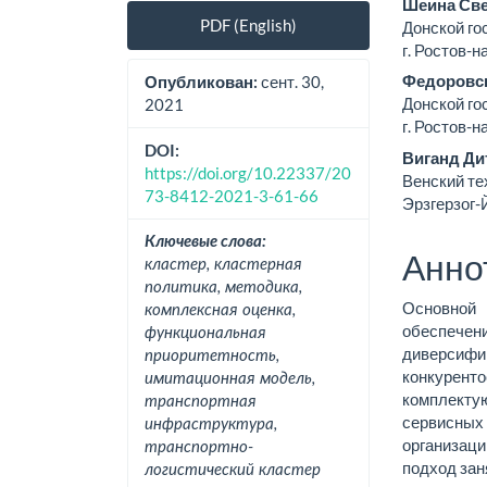
Боковая
Осно
Шеина Све
PDF (English)
Донской го
панель
соде
г. Ростов-на
статьи
стат
Федоровс
Опубликован:
сент. 30,
Донской го
2021
г. Ростов-на
DOI:
Виганд Ди
https://doi.org/10.22337/20
Венский те
73-8412-2021-3-61-66
Эрзгерзог-
Ключевые слова:
Анно
кластер, кластерная
политика, методика,
Основной
комплексная оценка,
обеспеч
функциональная
диверсиф
приоритетность,
конкурент
имитационная модель,
комплект
транспортная
сервисных
инфраструктура,
организац
транспортно-
подход зан
логистический кластер