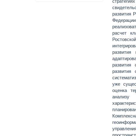
стратегиях
свидетель
развития 
Федерации
реализова
расчет к
Ростовс
интегриро
развития 
адаптиров
развития 
развития
системати
уже сущес
оценка те
анализу 
характерис
планиров
Комплексн
геоинфор
управлен
пространс