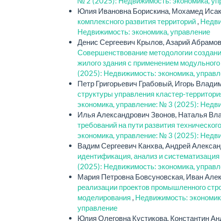
№ 2 (2025): Недвижимость: экономика, у
Юлия Ивановна Борискина, Мохамед Исак
комплексного развития территорий
,
Недви
Недвижимость: экономика, управление
Денис Сергеевич Крылов, Азарий Абрамов
Совершенствование методологии создан
жилого здания с применением модульног
(2025): Недвижимость: экономика, управ
Петр Григорьевич Грабовый, Игорь Влади
структуры управления кластер-территори
экономика, управление: № 3 (2025): Недв
Илья Александрович Звонов, Наталья Вл
требований на пути развития техническог
экономика, управление: № 3 (2025): Недв
Вадим Сергеевич Канхва, Андрей Алексан
идентификация, анализ и систематизация
(2025): Недвижимость: экономика, управ
Мария Петровна Бовсуновская, Иван Але
реализации проектов промышленного стр
моделирования
,
Недвижимость: экономика
управление
Юлия Олеговна Кустикова, Константин А