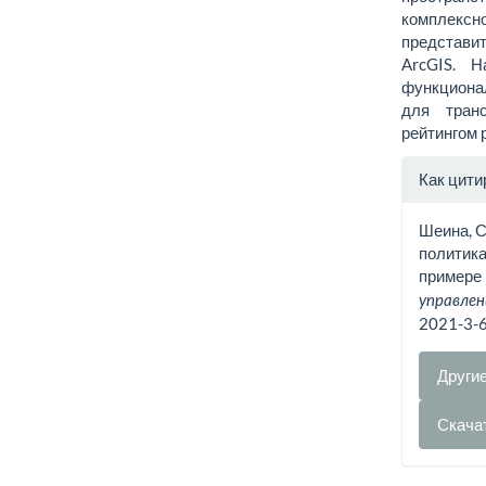
комплекс
представи
ArcGIS. 
функциона
для транс
рейтингом 
Инфо
Как цити
о ста
Шеина, С
политика
примере 
управлен
2021-3-
Други
Скача