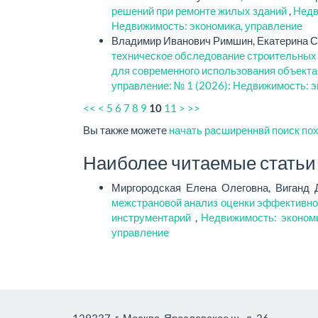
решений при ремонте жилых зданий
,
Недв
Недвижимость: экономика, управление
Владимир Иванович Римшин, Екатерина Се
техническое обследование строительных 
для современного использования объекта
управление: № 1 (2026): Недвижимость: э
<<
<
5
6
7
8
9
10
11
>
>>
Вы также можете
начать расширеннвй поиск по
Наиболее читаемые статьи э
Миргородская Елена Олеговна, Виганд 
межстрановой анализ оценки эффективно
инструментарий
,
Недвижимость: экономи
управление