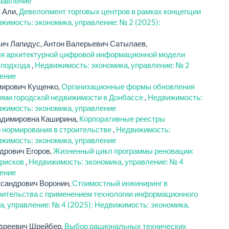
правление
 Али,
Девелопмент торговых центров в рамках концепции
жимость: экономика, управление: № 2 (2025):
ич Лапидус, Антон Валерьевич Сатылаев,
ия архитектурной цифровой информационной модели
о подхода
,
Недвижимость: экономика, управление: № 2
ление
мирович Кущенко,
Организационные формы обновления
ями городской недвижимости в Донбассе
,
Недвижимость:
ижимость: экономика, управление
адимировна Каширина,
Корпоративные реестры
о нормирования в строительстве
,
Недвижимость:
ижимость: экономика, управление
дрович Егоров,
Жизненный цикл программы реновации:
 рисков
,
Недвижимость: экономика, управление: № 4
ление
ксандрович Воронин,
Стоимостный инжиниринг в
оительства с применением технологии информационного
, управление: № 4 (2025): Недвижимость: экономика,
ндреевич Шрейбер,
Выбор рациональных технических