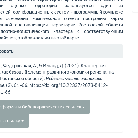
ной оценке территории используется один из
телей геоинфомационных систем – программный комплекс
На основании комплексной оценки построены карты
льной специализации территории Ростовской области
портно-логистического кластера с соответствующим
районов, отображаемым на этой карте.
рмация
ровать
тье
., Федоровская, А., & Виганд, Д. (2021). Кластерная
 как базовый элемент развития экономики региона (на
Ростовской области).
Недвижимость: экономика,
, (3), 61–66. https://doi.org/10.22337/2073-8412-
ие
61-66
е форматы библиографических ссылок
ть ссылку