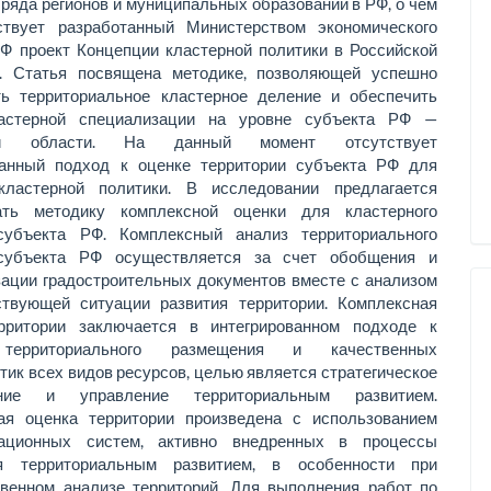
 ряда регионов и муниципальных образований в РФ, о чем
ствует разработанный Министерством экономического
РФ проект Концепции кластерной политики в Российской
. Статья посвящена методике, позволяющей успешно
ть территориальное кластерное деление и обеспечить
ластерной специализации на уровне субъекта РФ —
кой области. На данный момент отсутствует
ванный подход к оценке территории субъекта РФ для
кластерной политики. В исследовании предлагается
ать методику комплексной оценки для кластерного
субъекта РФ. Комплексный анализ территориального
 субъекта РФ осуществляется за счет обобщения и
зации градостроительных документов вместе с анализом
твующей ситуации развития территории. Комплексная
рритории заключается в интегрированном подходе к
территориального размещения и качественных
тик всех видов ресурсов, целью является стратегическое
ание и управление территориальным развитием.
ая оценка территории произведена с использованием
мационных систем, активно внедренных в процессы
ия территориальным развитием, в особенности при
твенном анализе территорий. Для выполнения работ по