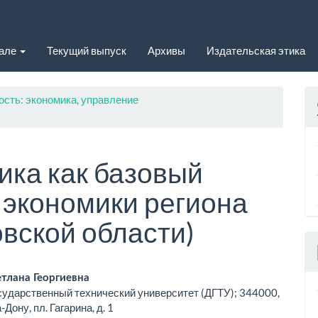
нале
Текущий выпуск
Архивы
Издательская этика
ость: экономика, управление
ика как базовый
 экономики региона
овской области)
вное
тлана Георгиевна
сударственный технический университет (ДГТУ); 344000,
ржимое
-Дону, пл. Гагарина, д. 1