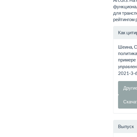
ArcGIS. На
функционал
для трансп
рейтингом 
Инфо
Как цити
о ста
Шеина, С
политика
примере 
управлен
2021-3-
Други
Скача
Выпуск