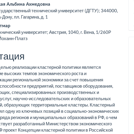
ьи
ая Альбина Ахмедовна
сударственный технический университет (ДГТУ); 344000,
-Дону, пл. Гагарина, д. 1
итмар
хнический университет; Австрия, 1040, г. Вена, 1/260P
Йоханн-Платз
тация
елью реализации кластерной политики является
е высоких темпов экономического роста и
ации региональной экономики за счет повышения
способности предприятий, поставщиков оборудования,
ющих, специализированных производственных и
услуг, научно-исследовательских и образовательных
й, образующих территориальные кластеры. Кластерный
ял одну из ключевых позиций в социально-экономических
 ряда регионов и муниципальных образований в РФ, о чем
ствует разработанный Министерством экономического
Ф проект Концепции кластерной политики в Российской