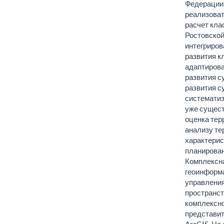
Федерации
реализоват
расчет кла
Ростовской
интегриров
развития к
адаптирова
развития с
развития с
систематиз
уже сущест
оценка тер
анализу те
характерис
планирован
Комплексна
геоинформа
управления
пространст
комплексно
представи