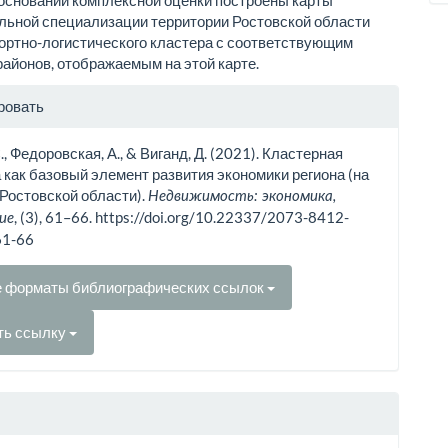
 основании комплексной оценки построены карты
ьной специализации территории Ростовской области
ортно-логистического кластера с соответствующим
районов, отображаемым на этой карте.
рмация
ровать
тье
., Федоровская, А., & Виганд, Д. (2021). Кластерная
 как базовый элемент развития экономики региона (на
Ростовской области).
Недвижимость: экономика,
, (3), 61–66. https://doi.org/10.22337/2073-8412-
ие
61-66
е форматы библиографических ссылок
ть ссылку