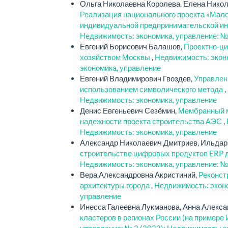
Ольга Николаевна Королева, Елена Никол
Реализация национального проекта «Мало
индивидуальной предпринимательской ини
Недвижимость: экономика, управление: №
Евгений Борисович Балашов,
Проектно-ци
хозяйством Москвы
,
Недвижимость: эконо
экономика, управление
Евгений Владимирович Гвоздев,
Управлен
использованием символического метода
,
Недвижимость: экономика, управление
Денис Евгеньевич Сезёмин,
Мембранный м
надежности проекта строительства АЭС
,
Недвижимость: экономика, управление
Александр Николаевич Дмитриев, Ильдар
строительстве цифровых продуктов ERP 
Недвижимость: экономика, управление: №
Вера Александровна Акристиний,
Реконст
архитектуры города
,
Недвижимость: эконо
управление
Инесса Галеевна Лукманова, Анна Алекс
кластеров в регионах России (на примере