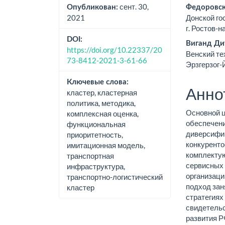
статьи
стат
сент. 30,
Опубликован:
Федоровск
2021
Донской го
г. Ростов-на
DOI:
Виганд Д
https://doi.org/10.22337/20
Венский те
73-8412-2021-3-61-66
Эрзгерзог-
Ключевые слова:
Анно
кластер, кластерная
политика, методика,
Основной ц
комплексная оценка,
обеспечени
функциональная
диверсифик
приоритетность,
конкуренто
имитационная модель,
комплекту
транспортная
сервисных 
инфраструктура,
организаци
транспортно-логистический
подход зан
кластер
стратегиях
свидетель
развития Р