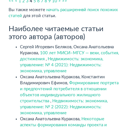
<<
<
1
2
3
4
5
6
7
8
9
10
>
>>
Вы также можете
начать расширеннвй поиск похожих
статей
для этой статьи.
Наиболее читаемые статьи
этого автора (авторов)
Сергей Игоревич Беляков, Оксана Анатольевна
Куракова,
100 лет МИСИ–МГСУ — вехи, события,
достижения
,
Недвижимость: экономика,
управление: № 4 (2021): Недвижимость:
экономика, управление
Оксана Анатольевна Куракова, Константин
Владимирович Ефимов,
Формирование портрета
и предпочтений потребителя в отношении
объектов индивидуального жилищного
строительства
,
Недвижимость: экономика,
управление: № 2 (2022): Недвижимость:
экономика, управление
Оксана Анатольевна Куракова,
Некоторые
аспекты формирования команды проекта и