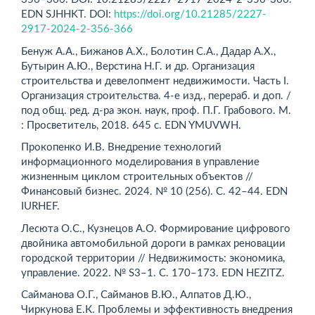
EDN SJHHKT. DOI:
https://doi.org/10.21285/2227-
2917-2024-2-356-366
Бенуж А.А., Бижанов А.Х., Болотин С.А., Дадар А.Х.,
Бутырин А.Ю., Верстина Н.Г. и др. Организация
строительства и девелопмент недвижимости. Часть І.
Организация строительства. 4-е изд., перераб. и доп. /
под общ. ред. д-ра экон. наук, проф. П.Г. Грабового. М.
: Просветитель, 2018. 645 с. EDN YMUVWH.
Прокопенко И.В. Внедрение технологий
информационного моделирования в управление
жизненным циклом строительных объектов //
Финансовый бизнес. 2024. № 10 (256). С. 42–44. EDN
IURHEF.
Лесюта О.С., Кузнецов А.О. Формирование цифрового
двойника автомобильной дороги в рамках реновации
городской территории // Недвижимость: экономика,
управление. 2022. № S3–1. С. 170–173. EDN HEZITZ.
Сайманова О.Г., Сайманов В.Ю., Алпатов Д.Ю.,
Чиркунова Е.К. Проблемы и эффективность внедрения