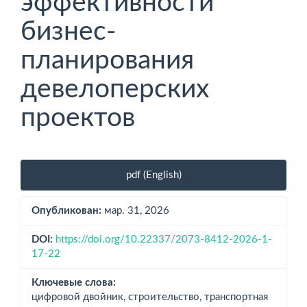
эффективности
бизнес-
планирования
девелоперских
проектов
Боковая
pdf (English)
панель
статьи
Опубликован:
мар. 31, 2026
DOI:
https://doi.org/10.22337/2073-8412-2026-1-
17-22
Ключевые слова:
цифровой двойник, строительство, транс­портная