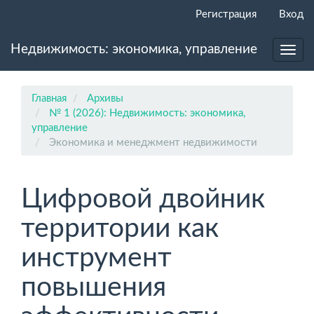
Главная
Регистрация
Вход
навигационная
панель
Недвижимость: экономика, управление
Основное
Toggl
содержимое
navig
Боковая
панель
Главная
Архивы
№ 1 (2026): Недвижимость: экономика,
управление
Экономика и менеджмент недвижимости
Цифровой двойник
территории как
инструмент
повышения