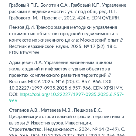
Грабовый П.Г., Болотин С.А., Грабовый К.П. Управление
рисками в недвижимости : уч. / под общ. ред. П.Г.
Грабового. М. : Проспект, 2012. 424 с. EDN QVEJRH.
Пензов Д.И. Трансформация методики управления
стоимостью объектов городской недвижимости в
контексте их жизненного цикла: Московский опыт //
Вестник евразийской ­науки. 2025. № 17 (S2). 18 с.
EDN KPVYDW.
Адамцевич Л.А. Управление жизненным циклом
жилых зданий и инфраструктурных объектов в
проектах комплекс­ного развития территорий //
Вестник МГСУ. 2025. № 6 (20). С. 957–966. DOI:
10.22227/1997-0935.2025.6.957-966. EDN XPSHMY.
DOI:
https://doi.org/10.22227/1997-0935.2025.6.957-
966
Степанов А.В., Матвеева М.В., Пешкова Е.С.
Цифровизация строительной отрасли: перспективы и
вызовы // Известия вузов. Инвестиции.
Строительство. Недвижимость. 2024. № 14 (2–49). С.
356–366. DOI: 10.21285/2227-2917-2024-2-356-366.