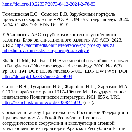
https://doi.org/10.22337/2073-8412-2024-2-78-83
Томашевская Е.С., Семенов Е.В. Зарубежный портфель
проектов госкорпорации «РОСАТОМ» // Синергия наук. 2020.
№ 54. С. 488–506. EDN DGJRTE.
EPC-проекты АЭС за рубежом в контексте устойчивого
развития. Блок организационного развития АО АСЭ. 2023.
URL:
https://atommedia.online/reference/epc-proekty-aes-za-
rubezhom-v-kontekste-ustoychivogo-razvitiya/
Shafiqul I.Md., Bhuiyan T.H. Assessment of costs of nuclear power
in Bangladesh // Nuclear energy and technology. 2020. No. 6(3).
Pp. 181–194. DOI: 10.3897/nucet.6.54003. EDN DWTWYI. DOI:
https://doi.org/10.3897/nucet.6.54003
Сиполс В.Я., Тугаринов И.И., Фирюбин Н.П., Харламов М.А.
СССР и арабские страны 1917–1960 гг. М. : Государственное
издательство Политической литературы, 1961. 855 с. URL:
https://search.rsl.ru/ru/record/01008445091
(rus.).
Соглашение между Правительством Российской Федерации и
Правительством Арабской Республики Египет о
сотрудничестве в сооружении и эксплуатации атомной
электростанции на территории Арабской Республики Египет