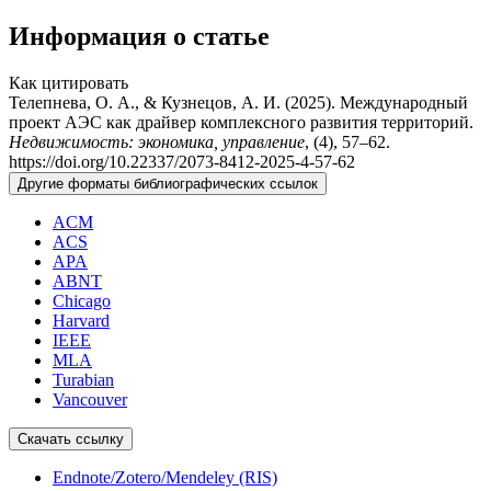
Информация о статье
Как цитировать
Телепнева, О. А., & Кузнецов, А. И. (2025). Международный
проект АЭС как драйвер комплексного развития территорий.
Недвижимость: экономика, управление
, (4), 57–62.
https://doi.org/10.22337/2073-8412-2025-4-57-62
Другие форматы библиографических ссылок
ACM
ACS
APA
ABNT
Chicago
Harvard
IEEE
MLA
Turabian
Vancouver
Скачать ссылку
Endnote/Zotero/Mendeley (RIS)