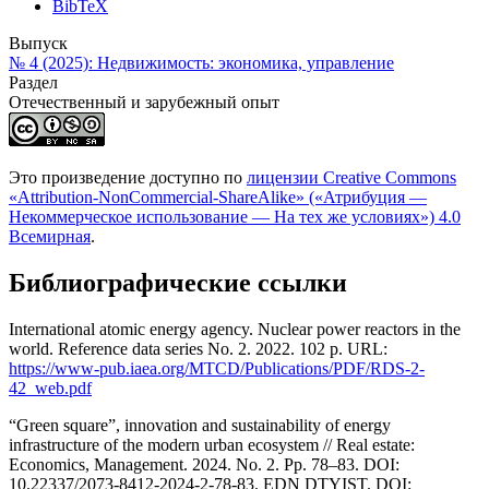
BibTeX
Выпуск
№ 4 (2025): Недвижимость: экономика, управление
Раздел
Отечественный и зарубежный опыт
Это произведение доступно по
лицензии Creative Commons
«Attribution-NonCommercial-ShareAlike» («Атрибуция —
Некоммерческое использование — На тех же условиях») 4.0
Всемирная
.
Библиографические ссылки
International atomic energy agency. Nuclear power reactors in the
world. Reference data series No. 2. 2022. 102 p. URL:
https://www-pub.iaea.org/MTCD/Publications/PDF/RDS-2-
42_web.pdf
“Green square”, innovation and sustainability of energy
infrastructure of the modern urban ecosystem // Real estate:
Economics, Management. 2024. No. 2. Рр. 78–83. DOI:
10.22337/2073-8412-2024-2-78-83. EDN DTYIST. DOI: