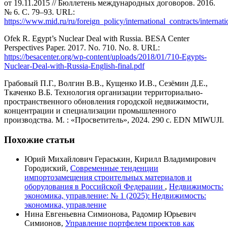
от 19.11.2015 // Бюллетень международных договоров. 2016.
№ 6. С. 79–93. URL:
https://www.mid.ru/ru/foreign_policy/international_contracts/internat
Ofek R. Egypt’s Nuclear Deal with Russia. BESA Center
Perspectives Paper. 2017. No. 710. No. 8. URL:
https://besacenter.org/wp-content/uploads/2018/01/710-Egypts-
Nuclear-Deal-with-Russia-English-final.pdf
Грабовый П.Г., Волгин В.В., Кущенко И.В., Сезёмин Д.Е.,
Ткаченко В.Б. Технология организации территориально-
пространственного обновления городской недвижимости,
концентрации и специализации промышленного
производства. М. : «Просветитель», 2024. 290 с. EDN MIWUJI.
Похожие статьи
Юрий Михайлович Гераськин, Кирилл Владимирович
Городиский,
Современные тенденции
импортозамещения строительных материалов и
оборудования в Российской Федерации
,
Недвижимость:
экономика, управление: № 1 (2025): Недвижимость:
экономика, управление
Нина Евгеньевна Симионова, Радомир Юрьевич
Симионов,
Управление портфелем проектов как