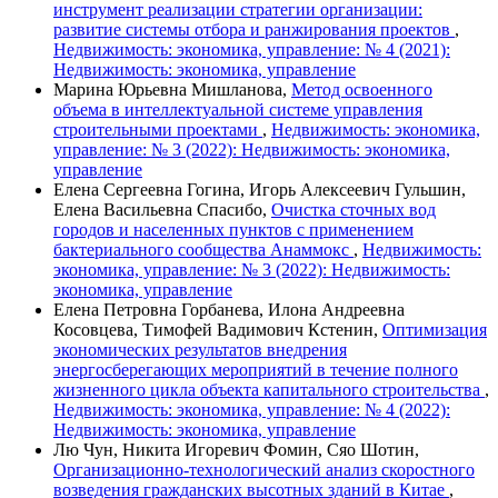
инструмент реализации стратегии организации:
развитие системы отбора и ранжирования проектов
,
Недвижимость: экономика, управление: № 4 (2021):
Недвижимость: экономика, управление
Марина Юрьевна Мишланова,
Метод освоенного
объема в интеллектуальной системе управления
строительными проектами
,
Недвижимость: экономика,
управление: № 3 (2022): Недвижимость: экономика,
управление
Елена Сергеевна Гогина, Игорь Алексеевич Гульшин,
Елена Васильевна Спасибо,
Очистка сточных вод
городов и населенных пунктов с применением
бактериального сообщества Анаммокс
,
Недвижимость:
экономика, управление: № 3 (2022): Недвижимость:
экономика, управление
Елена Петровна Горбанева, Илона Андреевна
Косовцева, Тимофей Вадимович Кстенин,
Оптимизация
экономических результатов внедрения
энергосберегающих мероприятий в течение полного
жизненного цикла объекта капитального строительства
,
Недвижимость: экономика, управление: № 4 (2022):
Недвижимость: экономика, управление
Лю Чун, Никита Игоревич Фомин, Сяо Шотин,
Организационно-технологический анализ скоростного
возведения гражданских высотных зданий в Китае
,