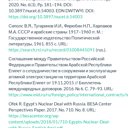
2020. No. 6(3). Pp. 181–194. DOI:
10.3897/nucet.6.54003. EDN DWTWYI. DOI:
https://doi.org/10.3897/nucet.6.54003
Сиполс В.Я., Тугаринов И.И., Фирюбин Н.П., Харламов
М.А. СССР и арабские страны 1917–1960 гг. М. :
Государственное издательство Политической
литературы, 1961. 855 с. URL:
https://search.rsl.ru/ru/record/01008445091
(rus.).
Соглашение между Правительством Российской
Федерации и Правительством Арабской Республики
Египет о сотрудничестве в сооружении и эксплуатации
атомной электростанции на территории Арабской
Республики Египет от 19.11.2015 // Бюллетень
международных договоров. 2016. № 6. С. 79–93. URL:
https://www.mid.ru/ru/foreign_policy/international_contracts
Ofek R. Egypt’s Nuclear Deal with Russia. BESA Center
Perspectives Paper. 2017. No. 710. No. 8. URL:
https://besacenter.org/wp-
content/uploads/2018/01/710-Egypts-Nuclear-Deal-
with-Russia-English-final.pdf