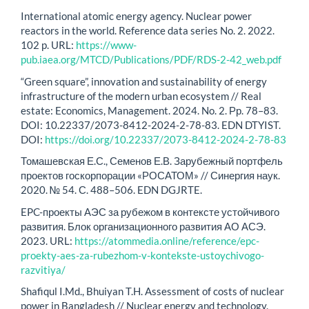
International atomic energy agency. Nuclear power
reactors in the world. Reference data series No. 2. 2022.
102 p. URL:
https://www-
pub.iaea.org/MTCD/Publications/PDF/RDS-2-42_web.pdf
“Green square”, innovation and sustainability of energy
infrastructure of the modern urban ecosystem // Real
estate: Economics, Management. 2024. No. 2. Рр. 78–83.
DOI: 10.22337/2073-8412-2024-2-78-83. EDN DTYIST.
DOI:
https://doi.org/10.22337/2073-8412-2024-2-78-83
Томашевская Е.С., Семенов Е.В. Зарубежный портфель
проектов госкорпорации «РОСАТОМ» // Синергия наук.
2020. № 54. С. 488–506. EDN DGJRTE.
EPC-проекты АЭС за рубежом в контексте устойчивого
развития. Блок организационного развития АО АСЭ.
2023. URL:
https://atommedia.online/reference/epc-
proekty-aes-za-rubezhom-v-kontekste-ustoychivogo-
razvitiya/
Shafiqul I.Md., Bhuiyan T.H. Assessment of costs of nuclear
power in Bangladesh // Nuclear energy and technology.