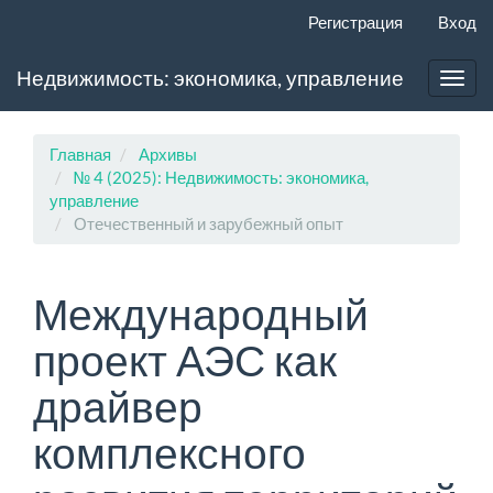
Главная
Регистрация
Вход
навигационная
панель
Недвижимость: экономика, управление
Основное
Toggl
содержимое
navig
Боковая
панель
Главная
Архивы
№ 4 (2025): Недвижимость: экономика,
управление
Отечественный и зарубежный опыт
Международный
проект АЭС как
драйвер
комплексного