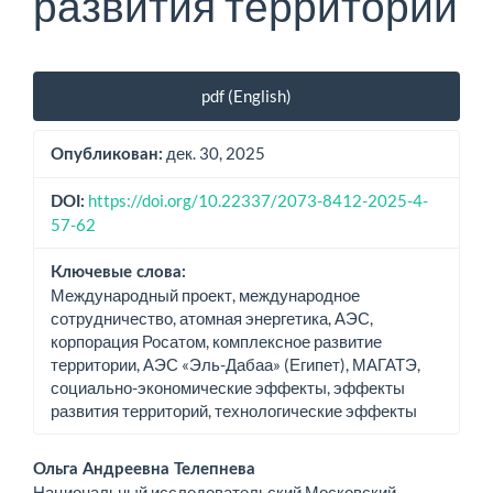
развития территорий
Боковая
pdf (English)
панель
статьи
дек. 30, 2025
Опубликован:
https://doi.org/10.22337/2073-8412-2025-4-
DOI:
57-62
Ключевые слова:
Международный проект, международное
сотрудничество, атомная энергетика, АЭС,
корпорация Росатом, комплексное развитие
территории, АЭС «Эль-Дабаа» (Египет), МАГАТЭ,
социально-экономические эффекты, эффекты
развития территорий, технологические эффекты
Основное
Ольга Андреевна Телепнева
Национальный исследовательский Московский