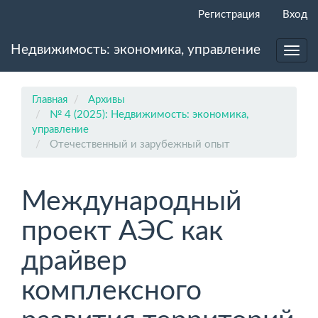
Главная
Регистрация
Вход
навигационная
панель
Недвижимость: экономика, управление
Основное
Toggl
содержимое
navig
Боковая
панель
Главная
Архивы
№ 4 (2025): Недвижимость: экономика,
управление
Отечественный и зарубежный опыт
Международный
проект АЭС как
драйвер
комплексного