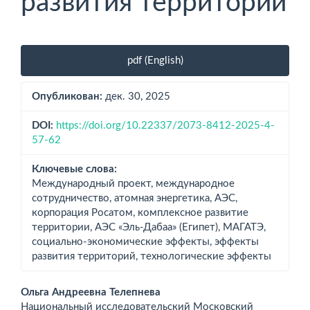
развития территорий
Боковая
pdf (English)
панель
статьи
Опубликован:
дек. 30, 2025
DOI:
https://doi.org/10.22337/2073-8412-2025-4-
57-62
Ключевые слова:
Международный проект, международное
сотрудничество, атомная энергетика, АЭС,
корпорация Росатом, комплексное развитие
территории, АЭС «Эль-Дабаа» (Египет), МАГАТЭ,
социально-экономические эффекты, эффекты
развития территорий, технологические эффекты
Основное
Ольга Андреевна Телепнева
Национальный исследовательский Московский