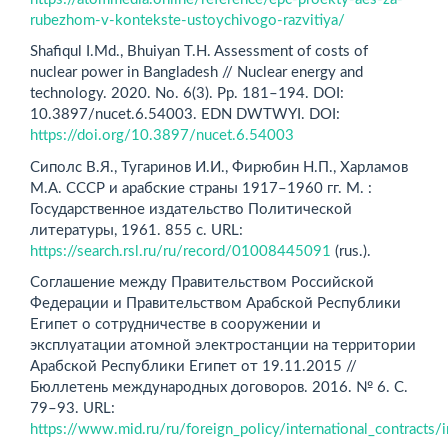
rubezhom-v-kontekste-ustoychivogo-razvitiya/
Shafiqul I.Md., Bhuiyan T.H. Assessment of costs of
nuclear power in Bangladesh // Nuclear energy and
technology. 2020. No. 6(3). Pp. 181–194. DOI:
10.3897/nucet.6.54003. EDN DWTWYI. DOI:
https://doi.org/10.3897/nucet.6.54003
Сиполс В.Я., Тугаринов И.И., Фирюбин Н.П., Харламов
М.А. СССР и арабские страны 1917–1960 гг. М. :
Государственное издательство Политической
литературы, 1961. 855 с. URL:
https://search.rsl.ru/ru/record/01008445091
(rus.).
Соглашение между Правительством Российской
Федерации и Правительством Арабской Республики
Египет о сотрудничестве в сооружении и
эксплуатации атомной электростанции на территории
Арабской Республики Египет от 19.11.2015 //
Бюллетень международных договоров. 2016. № 6. С.
79–93. URL:
https://www.mid.ru/ru/foreign_policy/international_contracts/