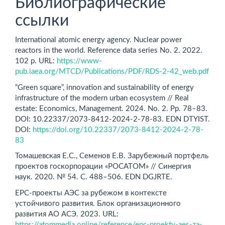
Библиографические
ссылки
International atomic energy agency. Nuclear power
reactors in the world. Reference data series No. 2. 2022.
102 p. URL:
https://www-
pub.iaea.org/MTCD/Publications/PDF/RDS-2-42_web.pdf
“Green square”, innovation and sustainability of energy
infrastructure of the modern urban ecosystem // Real
estate: Economics, Management. 2024. No. 2. Рр. 78–83.
DOI: 10.22337/2073-8412-2024-2-78-83. EDN DTYIST.
DOI:
https://doi.org/10.22337/2073-8412-2024-2-78-
83
Томашевская Е.С., Семенов Е.В. Зарубежный портфель
проектов госкорпорации «РОСАТОМ» // Синергия
наук. 2020. № 54. С. 488–506. EDN DGJRTE.
EPC-проекты АЭС за рубежом в контексте
устойчивого развития. Блок организационного
развития АО АСЭ. 2023. URL:
https://atommedia.online/reference/epc-proekty-aes-za-