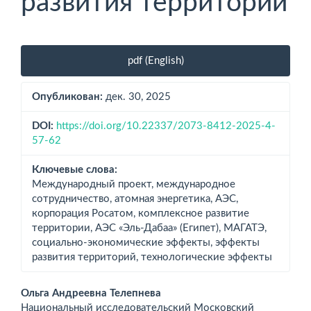
развития территорий
Боковая
pdf (English)
панель
статьи
Опубликован:
дек. 30, 2025
DOI:
https://doi.org/10.22337/2073-8412-2025-4-
57-62
Ключевые слова:
Международный проект, международное
сотрудничество, атомная энергетика, АЭС,
корпорация Росатом, комплексное развитие
территории, АЭС «Эль-Дабаа» (Египет), МАГАТЭ,
социально-экономические эффекты, эффекты
развития территорий, технологические эффекты
Основное
Ольга Андреевна Телепнева
Национальный исследовательский Московский