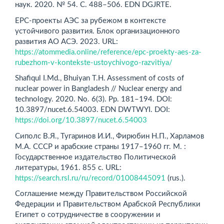
наук. 2020. № 54. С. 488–506. EDN DGJRTE.
EPC-проекты АЭС за рубежом в контексте
устойчивого развития. Блок организационного
развития АО АСЭ. 2023. URL:
https://atommedia.online/reference/epc-proekty-aes-za-
rubezhom-v-kontekste-ustoychivogo-razvitiya/
Shafiqul I.Md., Bhuiyan T.H. Assessment of costs of
nuclear power in Bangladesh // Nuclear energy and
technology. 2020. No. 6(3). Pp. 181–194. DOI:
10.3897/nucet.6.54003. EDN DWTWYI. DOI:
https://doi.org/10.3897/nucet.6.54003
Сиполс В.Я., Тугаринов И.И., Фирюбин Н.П., Харламов
М.А. СССР и арабские страны 1917–1960 гг. М. :
Государственное издательство Политической
литературы, 1961. 855 с. URL:
https://search.rsl.ru/ru/record/01008445091
(rus.).
Соглашение между Правительством Российской
Федерации и Правительством Арабской Республики
Египет о сотрудничестве в сооружении и