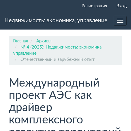
Главная
Регистрация
Вход
навигационная
панель
Недвижимость: экономика, управление
Основное
Toggl
содержимое
navig
Боковая
панель
Главная
Архивы
№ 4 (2025): Недвижимость: экономика,
управление
Отечественный и зарубежный опыт
Международный
проект АЭС как
драйвер
комплексного