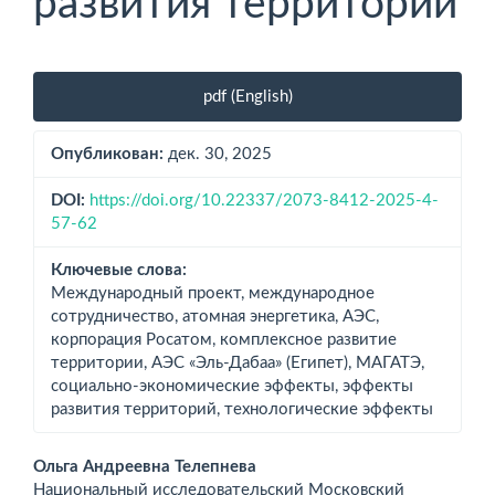
развития территорий
Боковая
pdf (English)
панель
статьи
Опубликован:
дек. 30, 2025
DOI:
https://doi.org/10.22337/2073-8412-2025-4-
57-62
Ключевые слова:
Международный проект, международное
сотрудничество, атомная энергетика, АЭС,
корпорация Росатом, комплексное развитие
территории, АЭС «Эль-Дабаа» (Египет), МАГАТЭ,
социально-экономические эффекты, эффекты
развития территорий, технологические эффекты
Основное
Ольга Андреевна Телепнева
Национальный исследовательский Московский