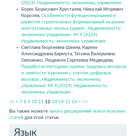
(2023): Недвижимость: экономика, управление
Борис Борисович Хрусталев, Николай Игоревич
Королев,
Особенности функционирования и
развития строительных формирований на рынке
многоэтажных жилых зданий
,
Недвижимость:
экономика, управление: № 4 (2024):
Недвижимость: экономика, управление
Светлана Георгиевна Шеина, Каринэ
Александровна Бармута, Татьяна Валерьевна
Гапоненко, Людмила Сергеевна Медведева,
Разработка методики оценки трудовых ресурсов
и занятости в регионе с учетом цифровых
вызовов
,
Недвижимость: экономика,
управление: № 4 (2024): Недвижимость:
экономика, управление
<<
<
7
8
9
10
11
12
13
14
15
16
>
>>
Вы также можете
начать расширеннвй поиск похожих
статей
для этой статьи.
Язык