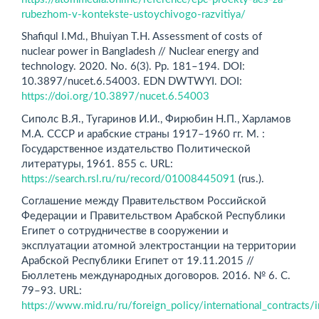
rubezhom-v-kontekste-ustoychivogo-razvitiya/
Shafiqul I.Md., Bhuiyan T.H. Assessment of costs of
nuclear power in Bangladesh // Nuclear energy and
technology. 2020. No. 6(3). Pp. 181–194. DOI:
10.3897/nucet.6.54003. EDN DWTWYI. DOI:
https://doi.org/10.3897/nucet.6.54003
Сиполс В.Я., Тугаринов И.И., Фирюбин Н.П., Харламов
М.А. СССР и арабские страны 1917–1960 гг. М. :
Государственное издательство Политической
литературы, 1961. 855 с. URL:
https://search.rsl.ru/ru/record/01008445091
(rus.).
Соглашение между Правительством Российской
Федерации и Правительством Арабской Республики
Египет о сотрудничестве в сооружении и
эксплуатации атомной электростанции на территории
Арабской Республики Египет от 19.11.2015 //
Бюллетень международных договоров. 2016. № 6. С.
79–93. URL:
https://www.mid.ru/ru/foreign_policy/international_contracts/