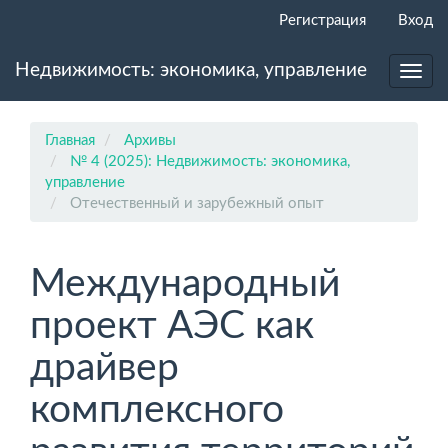
Главная
Регистрация
Вход
навигационная
панель
Недвижимость: экономика, управление
Основное
Toggl
содержимое
navig
Боковая
панель
Главная
Архивы
№ 4 (2025): Недвижимость: экономика,
управление
Отечественный и зарубежный опыт
Международный
проект АЭС как
драйвер
комплексного