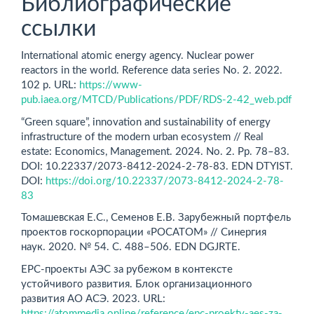
Библиографические
ссылки
International atomic energy agency. Nuclear power
reactors in the world. Reference data series No. 2. 2022.
102 p. URL:
https://www-
pub.iaea.org/MTCD/Publications/PDF/RDS-2-42_web.pdf
“Green square”, innovation and sustainability of energy
infrastructure of the modern urban ecosystem // Real
estate: Economics, Management. 2024. No. 2. Рр. 78–83.
DOI: 10.22337/2073-8412-2024-2-78-83. EDN DTYIST.
DOI:
https://doi.org/10.22337/2073-8412-2024-2-78-
83
Томашевская Е.С., Семенов Е.В. Зарубежный портфель
проектов госкорпорации «РОСАТОМ» // Синергия
наук. 2020. № 54. С. 488–506. EDN DGJRTE.
EPC-проекты АЭС за рубежом в контексте
устойчивого развития. Блок организационного
развития АО АСЭ. 2023. URL:
https://atommedia.online/reference/epc-proekty-aes-za-