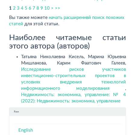
1
2
3
4
5
6
7
8
9
10
>
>>
Вы также можете
начать расширеннвй поиск похожих
статей
для этой статьи.
Наиболее читаемые статьи
этого автора (авторов)
Татьяна Николаевна Кисель, Марина Юрьевна
Мишланова, Карим Фаатович Галеев,
Исследование рисков участников
инвестиционно-строительных проектов в
условиях внедрения технологий
информационного моделирования
,
Недвижимость: экономика, управление: № 4
(2022): Недвижимость: экономика, управление
Язык
English