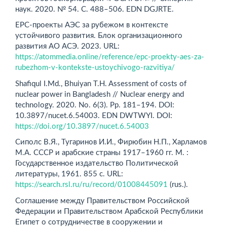
наук. 2020. № 54. С. 488–506. EDN DGJRTE.
EPC-проекты АЭС за рубежом в контексте
устойчивого развития. Блок организационного
развития АО АСЭ. 2023. URL:
https://atommedia.online/reference/epc-proekty-aes-za-
rubezhom-v-kontekste-ustoychivogo-razvitiya/
Shafiqul I.Md., Bhuiyan T.H. Assessment of costs of
nuclear power in Bangladesh // Nuclear energy and
technology. 2020. No. 6(3). Pp. 181–194. DOI:
10.3897/nucet.6.54003. EDN DWTWYI. DOI:
https://doi.org/10.3897/nucet.6.54003
Сиполс В.Я., Тугаринов И.И., Фирюбин Н.П., Харламов
М.А. СССР и арабские страны 1917–1960 гг. М. :
Государственное издательство Политической
литературы, 1961. 855 с. URL:
https://search.rsl.ru/ru/record/01008445091
(rus.).
Соглашение между Правительством Российской
Федерации и Правительством Арабской Республики
Египет о сотрудничестве в сооружении и