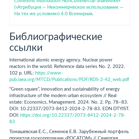
Commons «Attribution-NonCommercial-ShareAlike»
(«Атрибуция — Некоммерческое использование —
На тех же условиях») 4.0 Всемирная
.
Библиографические
ссылки
International atomic energy agency. Nuclear power
reactors in the world. Reference data series No. 2. 2022.
102 p. URL:
https://www-
pub.iaea.org/MTCD/Publications/PDF/RDS-2-42_web.pdf
“Green square”, innovation and sustainability of energy
infrastructure of the modern urban ecosystem // Real
estate: Economics, Management. 2024. No. 2. Рр. 78–83.
DOI: 10.22337/2073-8412-2024-2-78-83. EDN DTYIST.
DOI:
https://doi.org/10.22337/2073-8412-2024-2-78-
83
Томашевская Е.С., Семенов Е.В. Зарубежный портфель
проектов госкорпорации «РОСАТОМ» // Синергия