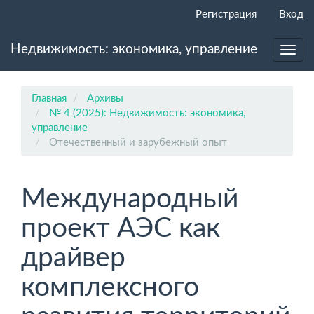
Главная
Регистрация
Вход
навигационная
панель
Недвижимость: экономика, управление
Основное
Toggl
содержимое
navig
Боковая
панель
Главная
Архивы
№ 4 (2025): Недвижимость: экономика,
управление
Отечественный и зарубежный опыт
Международный
проект АЭС как
драйвер
комплексного