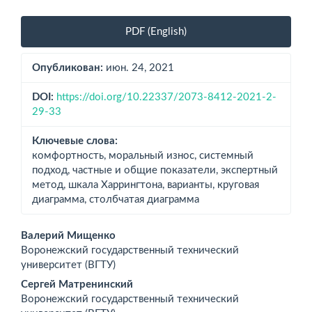
Боковая
PDF (English)
панель
статьи
Опубликован:
июн. 24, 2021
DOI:
https://doi.org/10.22337/2073-8412-2021-2-
29-33
Ключевые слова:
комфортность, моральный износ, системный
подход, частные и общие показатели, экспертный
метод, шкала Харрингтона, варианты, круговая
диаграмма, столбчатая диаграмма
Основное
Валерий Мищенко
Воронежский государственный технический
содержимое
университет (ВГТУ)
статьи
Сергей Матренинский
Воронежский государственный технический