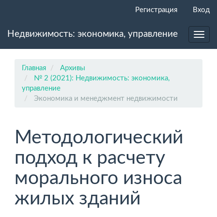
Главная
Регистрация
Вход
навигационная
панель
Недвижимость: экономика, управление
Основное
Toggl
содержимое
navig
Боковая
панель
Главная
Архивы
№ 2 (2021): Недвижимость: экономика,
управление
Экономика и менеджмент недвижимости
Методологический
подход к расчету
морального износа
жилых зданий