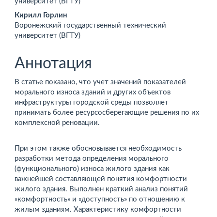
университет (ВГТУ)
Кирилл Горлин
Воронежский государственный технический
университет (ВГТУ)
Аннотация
В статье показано, что учет значений показателей
морально­го износа зданий и других объектов
инфраструктуры город­ской среды позволяет
принимать более ресурсосберегающие решения по их
комплексной реновации.
При этом также обосновывается необходимость
разработ­ки метода определения морального
(функционального) изно­са жилого здания как
важнейшей составляющей понятия ком­фортности
жилого здания. Выполнен краткий анализ понятий
«комфортность» и «доступность» по отношению к
жилым зда­ниям. Характеристику комфортности