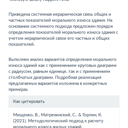
Приведена системная иерархическая связь общих и
частных показателей морального износа здания. На
основании сис­темного подхода предложен порядок
определения показате­лей морального износа здания с
учетом иерархической связи его частных и общих
показателей.
Выполнен анализ вариантов определения морального
изно­са зданий как с применением круговых диаграмм
с радиусом, равным единице, так и с применением
столбчатых диаграмм. Подробная реализация
предлагаемых вариантов изложена в конкретных
примерах.
Информация
Как цитировать
о статье
Мищенко, В., Матренинский, С., & Горлин, К.
(2021). Методологический подход к расчету
морального износа жилых зданий.