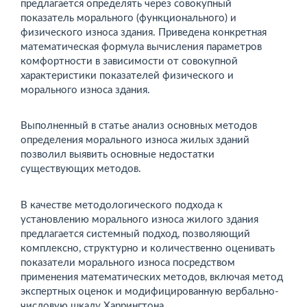
предлагается опреде­лять через совокупный
показатель морального (функциональ­ного) и
физического износа здания. Приведена конкретная
математическая формула вычисления параметров
комфорт­ности в зависимости от совокупной
характеристики показате­лей физического и
морального износа здания.
Выполненный в статье анализ основных методов
определе­ния морального износа жилых зданий
позволил выявить ос­новные недостатки
существующих методов.
В качестве методологического подхода к
установлению мо­рального износа жилого здания
предлагается системный подход, позволяющий
комплексно, структурно и количест­венно оценивать
показатели морального износа посредст­вом
применения математических методов, включая метод
экспертных оценок и модифицированную вербально-
число­вую шкалу Харрингтона.